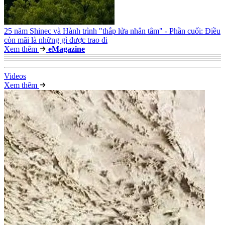
25 năm Shinec và Hành trình "thắp lửa nhân tâm" - Phần cuối: Điều
còn mãi là những gì được trao đi
Xem thêm
e
Magazine
Video
s
Xem thêm