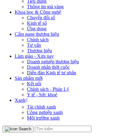
Tiêu dùng
Thông tin giá vàng
Khoa học & Công nghệ
Chuyển đổi số
Kinh tế số
Ứng dụng
Cẩm nang thương hiệu
Chính sách
Tư vấn
Thương hiệu
Làm giàu - Xưa nay
Doanh nghiệp thương hiệu
Doanh nhân thời cuộc
Diễn đàn Kinh tế tư nhân
Sản phẩm mới
Kết nối
Chính sách - Pháp Lý
Y tế - Sức khoẻ
+
Xanh
Tài chính xanh
Công nghiệp xanh
Môi trường xanh