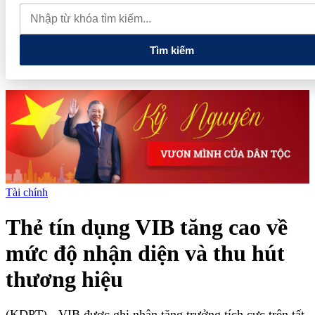
thực phẩm và nhiều điện thoại nhập lậu
Lan tỏa văn hóa kinh
doanh, tìm kiếm doanh nghiệp tiêu biểu trên toàn quốc
Địa chỉ
các cửa hàng rau củ quả sạch tại Hà Nội
Tìm kiếm
Tài chính
Thẻ tín dụng VIB tăng cao về
mức độ nhận diện và thu hút
thương hiệu
(KDPT)
- VIB được ghi nhận tăng trưởng tích cực trên tất