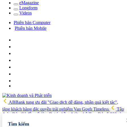
e
Magazine
Long
f
orm
Video
s
Phiên bản Computer
Phiên bản Mobile
ABBank tung ưu đãi "Giao dịch dễ dàng, nhận quà kiệt tác",
tặng khách hàng đặc quyền trải nghiệm Van Gogh Timeless
Tập
đoàn Đèo Cả đề xuất làm Dự án hầm đường bộ Tam Đảo 5.800 tỷ
Hải quan Lào Cai phát hiện 5 vụ vi phạm, tạm giữ gần 700 kg
Tìm kiếm