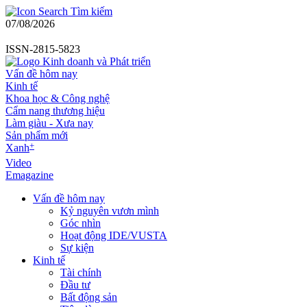
Tìm kiếm
07/08/2026
ISSN-2815-5823
Vấn đề hôm nay
Kinh tế
Khoa học & Công nghệ
Cẩm nang thương hiệu
Làm giàu - Xưa nay
Sản phẩm mới
+
Xanh
Video
Emagazine
Vấn đề hôm nay
Kỷ nguyên vươn mình
Góc nhìn
Hoạt động IDE/VUSTA
Sự kiện
Kinh tế
Tài chính
Đầu tư
Bất động sản