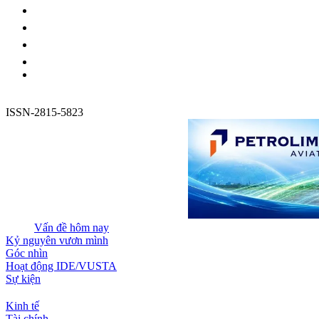
ISSN-2815-5823
Vấn đề hôm nay
Kỷ nguyên vươn mình
Góc nhìn
Hoạt động IDE/VUSTA
Sự kiện
Kinh tế
Tài chính