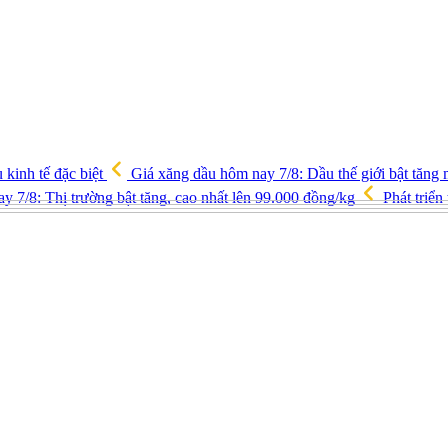
u kinh tế đặc biệt
Giá xăng dầu hôm nay 7/8: Dầu thế giới bật tăng 
y 7/8: Thị trường bật tăng, cao nhất lên 99.000 đồng/kg
Phát triển