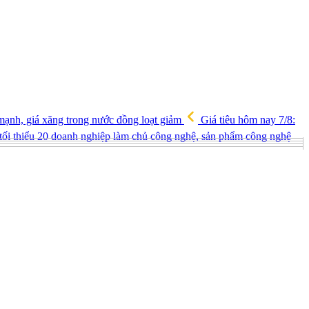
mạnh, giá xăng trong nước đồng loạt giảm
Giá tiêu hôm nay 7/8:
 tối thiểu 20 doanh nghiệp làm chủ công nghệ, sản phẩm công nghệ