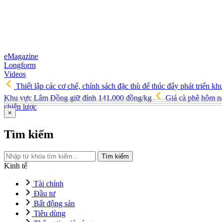
eMagazine
Longform
Videos
Thiết lập các cơ chế, chính sách đặc thù để thúc đẩy phát triển kh
Khu vực Lâm Đồng giữ đỉnh 141.000 đồng/kg
Giá cà phê hôm na
chiến lược
×
Tìm kiếm
Tìm kiếm
Kinh tế
Tài chính
Đầu tư
Bất động sản
Tiêu dùng