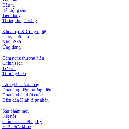
Đầu tư
Bất động sản
Tiêu dùng
Thông tin giá vàng
Khoa học & Công nghệ
Chuyển đổi số
Kinh tế số
Ứng dụng
Cẩm nang thương hiệu
Chính sách
Tư vấn
Thương hiệu
Làm giàu - Xưa nay
Doanh nghiệp thương hiệu
Doanh nhân thời cuộc
Diễn đàn Kinh tế tư nhân
Sản phẩm mới
Kết nối
Chính sách - Pháp Lý
Y tế - Sức khoẻ