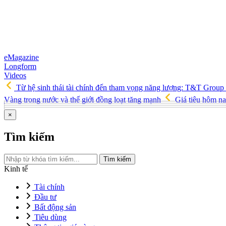
eMagazine
Longform
Videos
Từ hệ sinh thái tài chính đến tham vọng năng lượng: T&T Group
Vàng trong nước và thế giới đồng loạt tăng mạnh
Giá tiêu hôm na
×
Tìm kiếm
Tìm kiếm
Kinh tế
Tài chính
Đầu tư
Bất động sản
Tiêu dùng