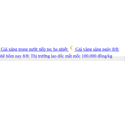
Giá xăng trong nước tiếp tục hạ nhiệt
Giá vàng sáng ngày 8/8:
hê hôm nay 8/8: Thị trường lao dốc mất mốc 100.000 đồng/kg