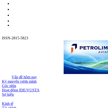
ISSN-2815-5823
Vấn đề hôm nay
Kỷ nguyên vươn mình
Góc nhìn
Hoạt động IDE/VUSTA
Sự kiện
Kinh tế
Tài chính