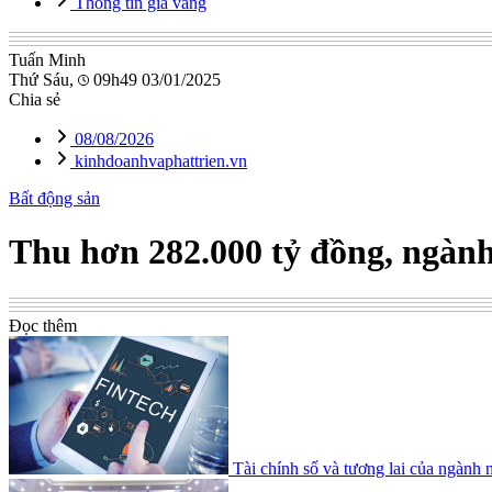
Thông tin giá vàng
Tuấn Minh
Thứ Sáu,
09h49 03/01/2025
Chia sẻ
08/08/2026
kinhdoanhvaphattrien.vn
Bất động sản
Thu hơn 282.000 tỷ đồng, ngành
Đọc thêm
Tài chính số và tương lai của ngành