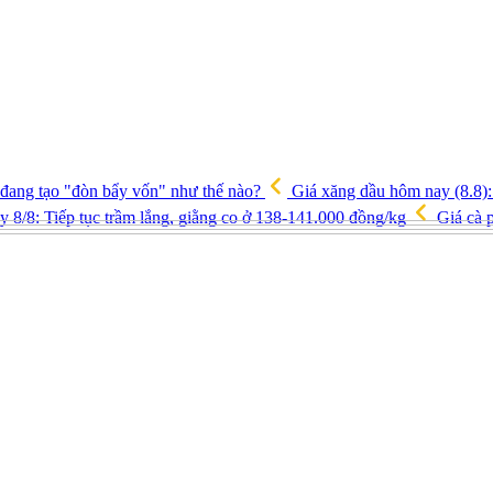
 đang tạo "đòn bẩy vốn" như thế nào?
Giá xăng dầu hôm nay (8.8): 
y 8/8: Tiếp tục trầm lắng, giằng co ở 138-141.000 đồng/kg
Giá cà p