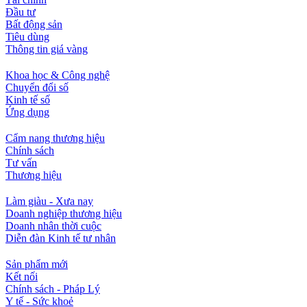
Đầu tư
Bất động sản
Tiêu dùng
Thông tin giá vàng
Khoa học & Công nghệ
Chuyển đổi số
Kinh tế số
Ứng dụng
Cẩm nang thương hiệu
Chính sách
Tư vấn
Thương hiệu
Làm giàu - Xưa nay
Doanh nghiệp thương hiệu
Doanh nhân thời cuộc
Diễn đàn Kinh tế tư nhân
Sản phẩm mới
Kết nối
Chính sách - Pháp Lý
Y tế - Sức khoẻ