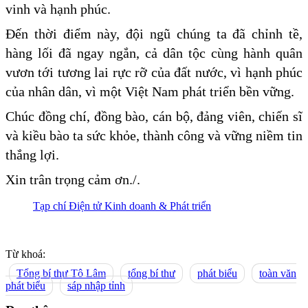
vinh và hạnh phúc.
Đến thời điểm này, đội ngũ chúng ta đã chỉnh tề,
hàng lối đã ngay ngắn, cả dân tộc cùng hành quân
vươn tới tương lai rực rỡ của đất nước, vì hạnh phúc
của nhân dân, vì một Việt Nam phát triển bền vững.
Chúc đồng chí, đồng bào, cán bộ, đảng viên, chiến sĩ
và kiều bào ta sức khỏe, thành công và vững niềm tin
thắng lợi.
Xin trân trọng cảm ơn./.
Tạp chí Điện tử Kinh doanh & Phát triển
Từ khoá:
Tổng bí thư Tô Lâm
tổng bí thư
phát biểu
toàn văn
phát biểu
sáp nhập tỉnh