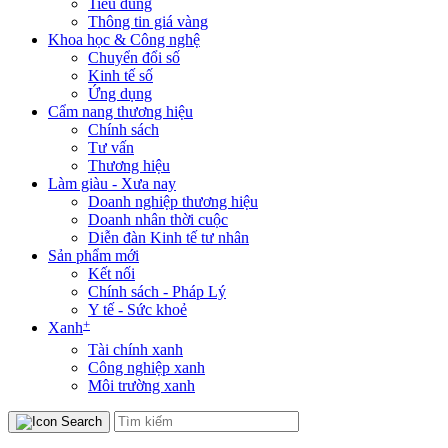
Tiêu dùng
Thông tin giá vàng
Khoa học & Công nghệ
Chuyển đổi số
Kinh tế số
Ứng dụng
Cẩm nang thương hiệu
Chính sách
Tư vấn
Thương hiệu
Làm giàu - Xưa nay
Doanh nghiệp thương hiệu
Doanh nhân thời cuộc
Diễn đàn Kinh tế tư nhân
Sản phẩm mới
Kết nối
Chính sách - Pháp Lý
Y tế - Sức khoẻ
+
Xanh
Tài chính xanh
Công nghiệp xanh
Môi trường xanh