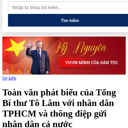
thực phẩm và nhiều điện thoại nhập lậu
Lan tỏa văn hóa kinh
doanh, tìm kiếm doanh nghiệp tiêu biểu trên toàn quốc
Địa chỉ
các cửa hàng rau củ quả sạch tại Hà Nội
Tìm kiếm
Sự kiện
Toàn văn phát biểu của Tổng
Bí thư Tô Lâm với nhân dân
TPHCM và thông điệp gửi
nhân dân cả nước