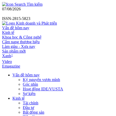
Tìm kiếm
07/08/2026
ISSN-2815-5823
Vấn đề hôm nay
Kinh tế
Khoa học & Công nghệ
Cẩm nang thương hiệu
Làm giàu - Xưa nay
Sản phẩm mới
+
Xanh
Video
Emagazine
Vấn đề hôm nay
Kỷ nguyên vươn mình
Góc nhìn
Hoạt động IDE/VUSTA
Sự kiện
Kinh tế
Tài chính
Đầu tư
Bất động sản