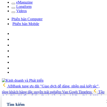
e
Magazine
Long
f
orm
Video
s
Phiên bản Computer
Phiên bản Mobile
ABBank tung ưu đãi "Giao dịch dễ dàng, nhận quà kiệt tác",
tặng khách hàng đặc quyền trải nghiệm Van Gogh Timeless
Tập
đoàn Đèo Cả đề xuất làm Dự án hầm đường bộ Tam Đảo 5.800 tỷ
Hải quan Lào Cai phát hiện 5 vụ vi phạm, tạm giữ gần 700 kg
Tìm kiếm