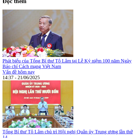
Đọc thêm
Phát biểu của Tổng Bí thư Tô Lâm tại Lễ Kỷ niệm 100 năm Ngày
Báo chí Cách mạng Việt Nam
Vấn đề hôm nay
14:37 - 21/06/2025
Tổng Bí thư Tô Lâm chủ trì Hội nghị Quân ủy Trung ương lần thứ
14