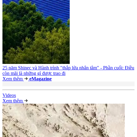
25 năm Shinec và Hành trình "thắp lửa nhân tâm" - Phần cuối: Điều
còn mãi là những gì được trao đi
Xem thêm
e
Magazine
Video
s
Xem thêm