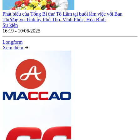
Phát biểu của Tổng Bí thư Tô Lâm tại buổi làm việc với Ban
Thường vụ Tỉnh ủy Phú Thọ, Vĩnh Phúc, Hòa Bình
Sự kiện
16:19 - 10/06/2025
Long
f
orm
Xem thêm