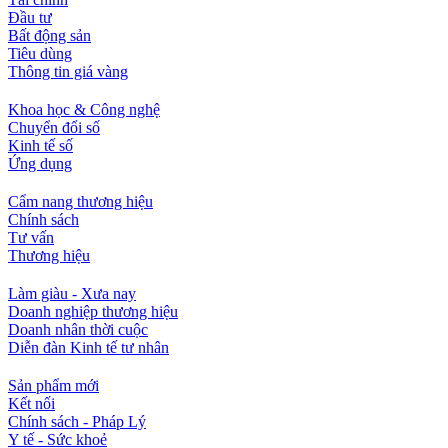
Đầu tư
Bất động sản
Tiêu dùng
Thông tin giá vàng
Khoa học & Công nghệ
Chuyển đổi số
Kinh tế số
Ứng dụng
Cẩm nang thương hiệu
Chính sách
Tư vấn
Thương hiệu
Làm giàu - Xưa nay
Doanh nghiệp thương hiệu
Doanh nhân thời cuộc
Diễn đàn Kinh tế tư nhân
Sản phẩm mới
Kết nối
Chính sách - Pháp Lý
Y tế - Sức khoẻ