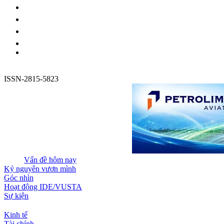
ISSN-2815-5823
Vấn đề hôm nay
Kỷ nguyên vươn mình
Góc nhìn
Hoạt động IDE/VUSTA
Sự kiện
Kinh tế
Tài chính