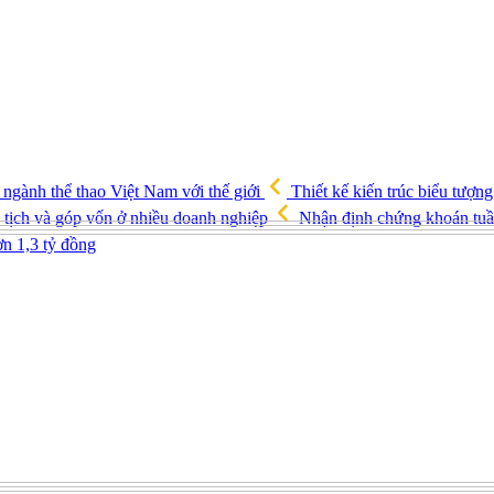
ngành thể thao Việt Nam với thế giới
Thiết kế kiến trúc biểu tượ
 tịch và góp vốn ở nhiều doanh nghiệp
Nhận định chứng khoán tuần
n 1,3 tỷ đồng