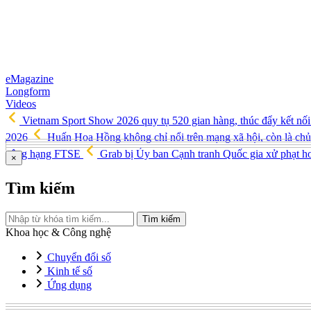
eMagazine
Longform
Videos
Vietnam Sport Show 2026 quy tụ 520 gian hàng, thúc đẩy kết nối 
2026
Huấn Hoa Hồng không chỉ nổi trên mạng xã hội, còn là chủ
nâng hạng FTSE
Grab bị Ủy ban Cạnh tranh Quốc gia xử phạt hơ
×
Tìm kiếm
Tìm kiếm
Khoa học & Công nghệ
Chuyển đổi số
Kinh tế số
Ứng dụng