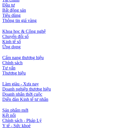
Đầu tư
Bất động sản
Tiêu dùng
Thông tin giá vàng
Khoa học & Công nghệ
Chuyển đổi số
Kinh tế số
Ứng dụng
Cẩm nang thương hiệu
Chính sách
Tư vấn
Thương hiệu
Làm giàu - Xưa nay
Doanh nghiệp thương hiệu
Doanh nhân thời cuộc
Diễn đàn Kinh tế tư nhân
Sản phẩm mới
Kết nối
Chính sách - Pháp Lý
Y tế - Sức khoẻ