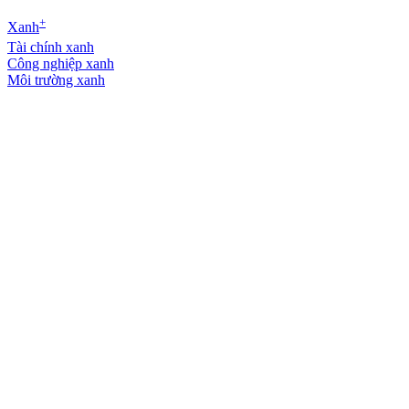
+
Xanh
Tài chính xanh
Công nghiệp xanh
Môi trường xanh