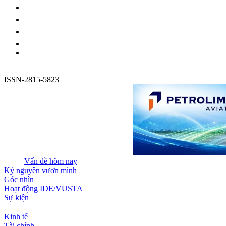
ISSN-2815-5823
Vấn đề hôm nay
Kỷ nguyên vươn mình
Góc nhìn
Hoạt động IDE/VUSTA
Sự kiện
Kinh tế
Tài chính