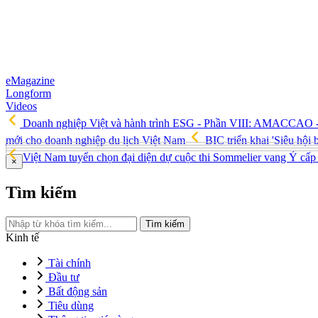
eMagazine
Longform
Videos
Doanh nghiệp Việt và hành trình ESG - Phần VIII: AMACCAO - Tậ
mới cho doanh nghiệp du lịch Việt Nam
BIC triển khai 'Siêu hội 
Việt Nam tuyển chọn đại diện dự cuộc thi Sommelier vang Ý cấ
×
Tìm kiếm
Tìm kiếm
Kinh tế
Tài chính
Đầu tư
Bất động sản
Tiêu dùng