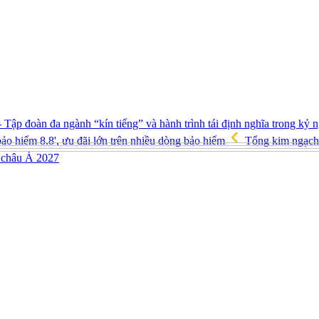
p đoàn đa ngành “kín tiếng” và hành trình tái định nghĩa trong kỷ
bảo hiểm 8.8', ưu đãi lớn trên nhiều dòng bảo hiểm
Tổng kim ngạch 
p châu Á 2027