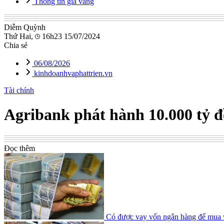
Thông tin giá vàng
Diễm Quỳnh
Thứ Hai,
16h23 15/07/2024
Chia sẻ
06/08/2026
kinhdoanhvaphattrien.vn
Tài chính
Agribank phát hành 10.000 tỷ đ
Đọc thêm
Có được vay vốn ngân hàng để mua