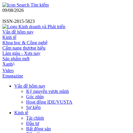
Tìm kiếm
09/08/2026
ISSN-2815-5823
Vấn đề hôm nay
Kinh tế
Khoa học & Công nghệ
Cẩm nang thương hiệu
Làm giàu - Xưa nay
Sản phẩm mới
+
Xanh
Video
Emagazine
Vấn đề hôm nay
Kỷ nguyên vươn mình
Góc nhìn
Hoạt động IDE/VUSTA
Sự kiện
Kinh tế
Tài chính
Đầu tư
Bất động sản