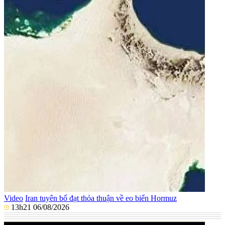
Video
Iran tuyên bố đạt thỏa thuận về eo biển Hormuz
13h21 06/08/2026