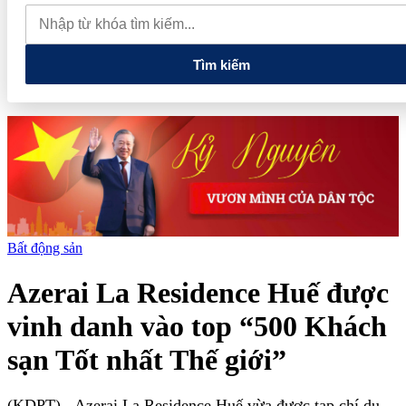
muốn mở rộng hợp tác công nghệ cao tại Đồng Nai
Từ hệ sinh
thái tài chính đến tham vọng năng lượng: T&T Group đang tạo
"đòn bẩy vốn" như thế nào?
Tìm kiếm
Bất động sản
Azerai La Residence Huế được
vinh danh vào top “500 Khách
sạn Tốt nhất Thế giới”
(KDPT)
- Azerai La Residence Huế vừa được tạp chí du