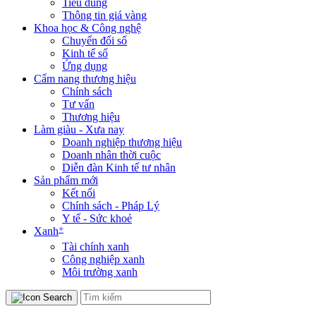
Tiêu dùng
Thông tin giá vàng
Khoa học & Công nghệ
Chuyển đổi số
Kinh tế số
Ứng dụng
Cẩm nang thương hiệu
Chính sách
Tư vấn
Thương hiệu
Làm giàu - Xưa nay
Doanh nghiệp thương hiệu
Doanh nhân thời cuộc
Diễn đàn Kinh tế tư nhân
Sản phẩm mới
Kết nối
Chính sách - Pháp Lý
Y tế - Sức khoẻ
+
Xanh
Tài chính xanh
Công nghiệp xanh
Môi trường xanh