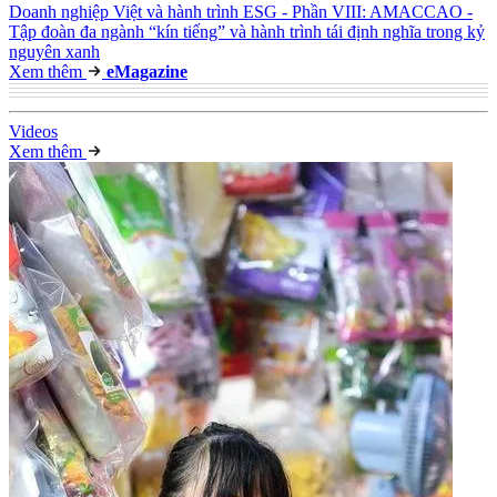
Doanh nghiệp Việt và hành trình ESG - Phần VIII: AMACCAO -
Tập đoàn đa ngành “kín tiếng” và hành trình tái định nghĩa trong kỷ
nguyên xanh
Xem thêm
e
Magazine
Video
s
Xem thêm