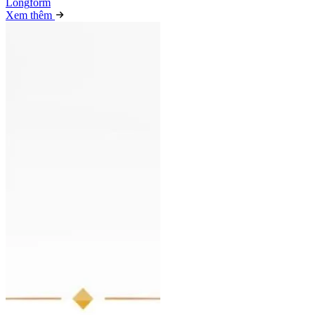
Long
f
orm
Xem thêm