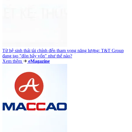
Từ hệ sinh thái tài chính đến tham vọng năng lượng: T&T Group
đang tạo "đòn bẩy vốn" như thế nào?
Xem thêm
e
Magazine