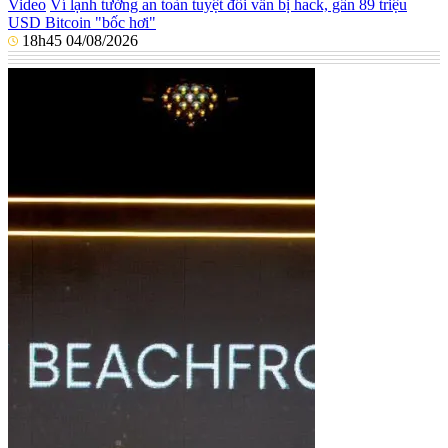
Video
Ví lạnh tưởng an toàn tuyệt đối vẫn bị hack, gần 89 triệu
USD Bitcoin "bốc hơi"
18h45 04/08/2026