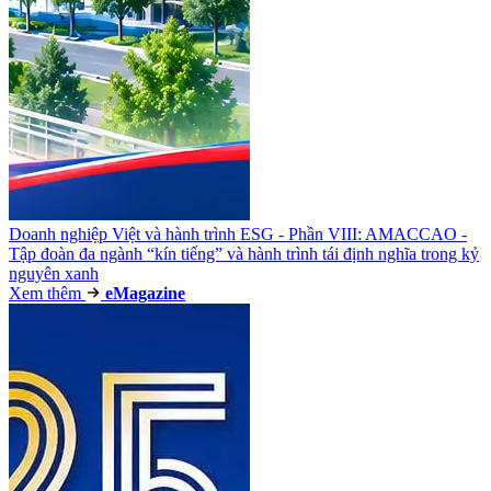
Doanh nghiệp Việt và hành trình ESG - Phần VIII: AMACCAO -
Tập đoàn đa ngành “kín tiếng” và hành trình tái định nghĩa trong kỷ
nguyên xanh
Xem thêm
e
Magazine