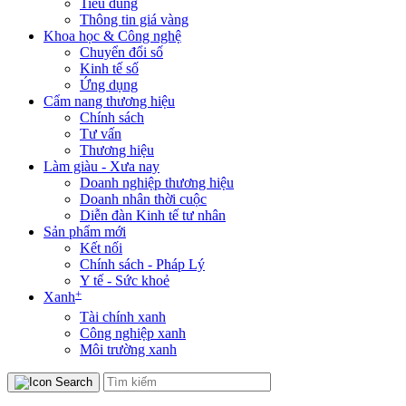
Tiêu dùng
Thông tin giá vàng
Khoa học & Công nghệ
Chuyển đổi số
Kinh tế số
Ứng dụng
Cẩm nang thương hiệu
Chính sách
Tư vấn
Thương hiệu
Làm giàu - Xưa nay
Doanh nghiệp thương hiệu
Doanh nhân thời cuộc
Diễn đàn Kinh tế tư nhân
Sản phẩm mới
Kết nối
Chính sách - Pháp Lý
Y tế - Sức khoẻ
+
Xanh
Tài chính xanh
Công nghiệp xanh
Môi trường xanh