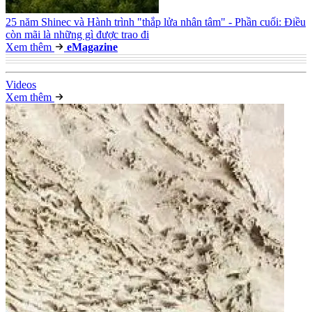
25 năm Shinec và Hành trình "thắp lửa nhân tâm" - Phần cuối: Điều
còn mãi là những gì được trao đi
Xem thêm
e
Magazine
Video
s
Xem thêm