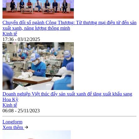
Chuyển đổi số ngành Công Thương: Từ thương mại điện tử đến sản
xuất xanh, năng lượng thông minh
Kinh tế
17:36 - 03/12/2025
Doanh nghiệp Việt thúc đẩy sản xuất xanh để tăng xuất khẩu sang
Hoa Kỳ
Kinh tế
06:08 - 25/11/2023
Long
f
orm
Xem thêm