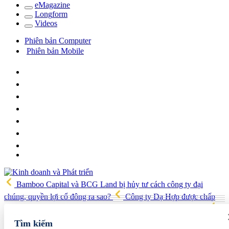
e
Magazine
Long
f
orm
Video
s
Phiên bản Computer
Phiên bản Mobile
Bamboo Capital và BCG Land bị hủy tư cách công ty đại
chúng, quyền lợi cổ đông ra sao?
Công ty Dạ Hợp được chấp
thuận làm dự án Khu Nhà ở xã hội Phú Minh gần 400 tỷ đồng
Gia đình Chủ tịch DIC Corp tiếp tục bị bán giải chấp hơn 8 triệu cổ
Tìm kiếm