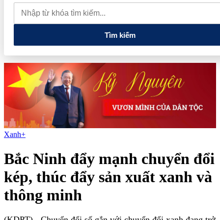
phiếu, doanh nghiệp mới hoàn thành khoảng 1/4 kế hoạch năm
Giá vàng sáng nay (7/8): Vàng SJC quay đầu giảm sâu
Thiết lập
các cơ chế, chính sách đặc thù để thúc đẩy phát triển khu kinh tế đặc
biệt
Tìm kiếm
Xanh+
Bắc Ninh đẩy mạnh chuyển đổi
kép, thúc đẩy sản xuất xanh và
thông minh
(KDPT)
- Chuyển đổi số gắn với chuyển đổi xanh đang trở