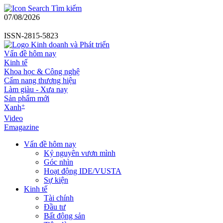
Tìm kiếm
07/08/2026
ISSN-2815-5823
Vấn đề hôm nay
Kinh tế
Khoa học & Công nghệ
Cẩm nang thương hiệu
Làm giàu - Xưa nay
Sản phẩm mới
+
Xanh
Video
Emagazine
Vấn đề hôm nay
Kỷ nguyên vươn mình
Góc nhìn
Hoạt động IDE/VUSTA
Sự kiện
Kinh tế
Tài chính
Đầu tư
Bất động sản