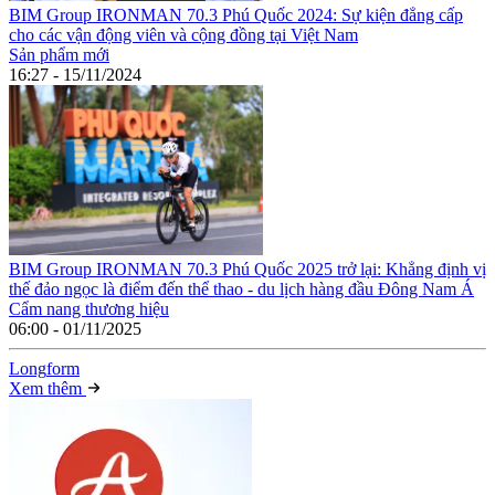
BIM Group IRONMAN 70.3 Phú Quốc 2024: Sự kiện đẳng cấp
cho các vận động viên và cộng đồng tại Việt Nam
Sản phẩm mới
16:27 - 15/11/2024
BIM Group IRONMAN 70.3 Phú Quốc 2025 trở lại: Khẳng định vị
thế đảo ngọc là điểm đến thể thao - du lịch hàng đầu Đông Nam Á
Cẩm nang thương hiệu
06:00 - 01/11/2025
Long
f
orm
Xem thêm