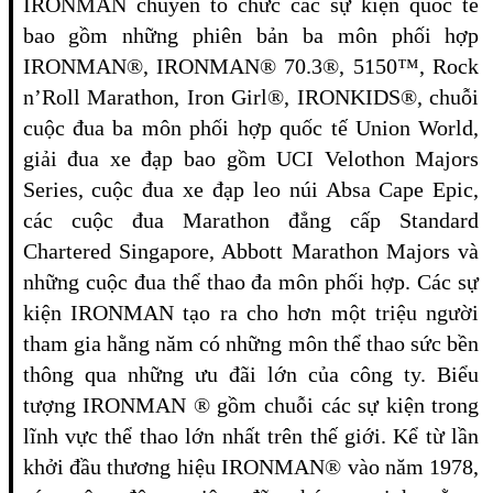
IRONMAN chuyên tổ chức các sự kiện quốc tế
bao gồm những phiên bản ba môn phối hợp
IRONMAN®, IRONMAN® 70.3®, 5150™, Rock
n’Roll Marathon, Iron Girl®, IRONKIDS®, chuỗi
cuộc đua ba môn phối hợp quốc tế Union World,
giải đua xe đạp bao gồm UCI Velothon Majors
Series, cuộc đua xe đạp leo núi Absa Cape Epic,
các cuộc đua Marathon đẳng cấp Standard
Chartered Singapore, Abbott Marathon Majors và
những cuộc đua thể thao đa môn phối hợp. Các sự
kiện IRONMAN tạo ra cho hơn một triệu người
tham gia hằng năm có những môn thể thao sức bền
thông qua những ưu đãi lớn của công ty. Biểu
tượng IRONMAN ® gồm chuỗi các sự kiện trong
lĩnh vực thể thao lớn nhất trên thế giới. Kể từ lần
khởi đầu thương hiệu IRONMAN® vào năm 1978,