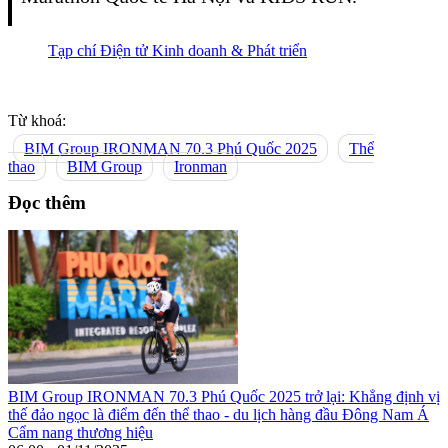
Tạp chí Điện tử Kinh doanh & Phát triển
Từ khoá:
BIM Group IRONMAN 70.3 Phú Quốc 2025
Thể
thao
BIM Group
Ironman
Đọc thêm
BIM Group IRONMAN 70.3 Phú Quốc 2025 trở lại: Khẳng định vị
thế đảo ngọc là điểm đến thể thao - du lịch hàng đầu Đông Nam Á
Cẩm nang thương hiệu