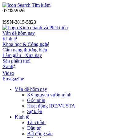
Tìm kiếm
07/08/2026
ISSN-2815-5823
Vấn đề hôm nay
Kinh tế
Khoa học & Công nghệ
Cẩm nang thương hiệu
Làm giàu - Xưa nay
Sản phẩm mới
+
Xanh
Video
Emagazine
Vấn đề hôm nay
Kỷ nguyên vươn mình
Góc nhìn
Hoạt động IDE/VUSTA
Sự kiện
Kinh tế
Tài chính
Đầu tư
Bất động sản