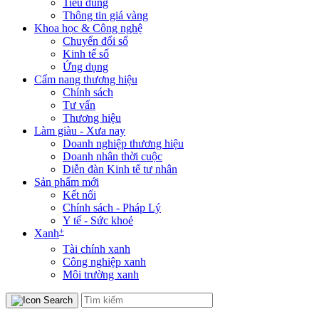
Tiêu dùng
Thông tin giá vàng
Khoa học & Công nghệ
Chuyển đổi số
Kinh tế số
Ứng dụng
Cẩm nang thương hiệu
Chính sách
Tư vấn
Thương hiệu
Làm giàu - Xưa nay
Doanh nghiệp thương hiệu
Doanh nhân thời cuộc
Diễn đàn Kinh tế tư nhân
Sản phẩm mới
Kết nối
Chính sách - Pháp Lý
Y tế - Sức khoẻ
+
Xanh
Tài chính xanh
Công nghiệp xanh
Môi trường xanh