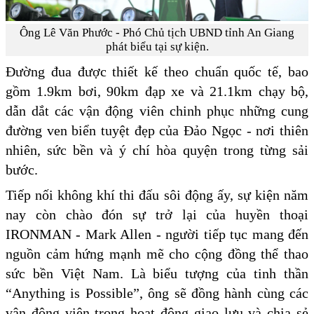
Ông Lê Văn Phước - Phó Chủ tịch UBND tỉnh An Giang
phát biểu tại sự kiện.
Đường đua được thiết kế theo chuẩn quốc tế, bao
gồm 1.9km bơi, 90km đạp xe và 21.1km chạy bộ,
dẫn dắt các vận động viên chinh phục những cung
đường ven biển tuyệt đẹp của Đảo Ngọc - nơi thiên
nhiên, sức bền và ý chí hòa quyện trong từng sải
bước.
Tiếp nối không khí thi đấu sôi động ấy, sự kiện năm
nay còn chào đón sự trở lại của huyền thoại
IRONMAN - Mark Allen - người tiếp tục mang đến
nguồn cảm hứng mạnh mẽ cho cộng đồng thể thao
sức bền Việt Nam. Là biểu tượng của tinh thần
“Anything is Possible”, ông sẽ đồng hành cùng các
vận động viên trong hoạt động giao lưu và chia sẻ