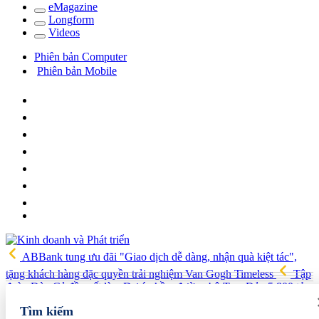
e
Magazine
Long
f
orm
Video
s
Phiên bản Computer
Phiên bản Mobile
ABBank tung ưu đãi "Giao dịch dễ dàng, nhận quà kiệt tác",
tặng khách hàng đặc quyền trải nghiệm Van Gogh Timeless
Tập
đoàn Đèo Cả đề xuất làm Dự án hầm đường bộ Tam Đảo 5.800 tỷ
Hải quan Lào Cai phát hiện 5 vụ vi phạm, tạm giữ gần 700 kg
Tìm kiếm