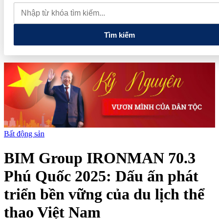
thực phẩm và nhiều điện thoại nhập lậu
Lan tỏa văn hóa kinh
doanh, tìm kiếm doanh nghiệp tiêu biểu trên toàn quốc
Địa chỉ
các cửa hàng rau củ quả sạch tại Hà Nội
Tìm kiếm
Bất động sản
BIM Group IRONMAN 70.3
Phú Quốc 2025: Dấu ấn phát
triển bền vững của du lịch thể
thao Việt Nam