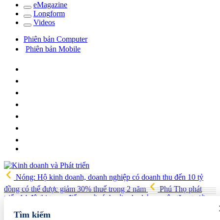
e
Magazine
Long
f
orm
Video
s
Phiên bản Computer
Phiên bản Mobile
Nóng: Hộ kinh doanh, doanh nghiệp có doanh thu đến 10 tỷ
đồng có thể được giảm 30% thuế trong 2 năm
Phú Thọ phát
triển 14 đô thị trọng điểm, mở cánh cửa cho kỷ nguyên tăng trưởng
mới
Vua quạt Trần Đình Tiệp: Từ bán quạt đến TikToker nổi
Tìm kiếm