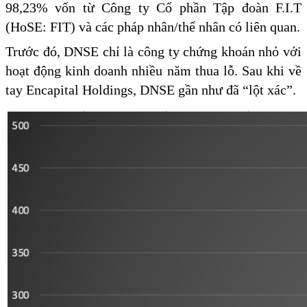
98,23% vốn từ Công ty Cổ phần Tập đoàn F.I.T
(HoSE: FIT) và các pháp nhân/thể nhân có liên quan.
Trước đó, DNSE chỉ là công ty chứng khoán nhỏ với
hoạt động kinh doanh nhiều năm thua lỗ. Sau khi về
tay Encapital Holdings, DNSE gần như đã “lột xác”.