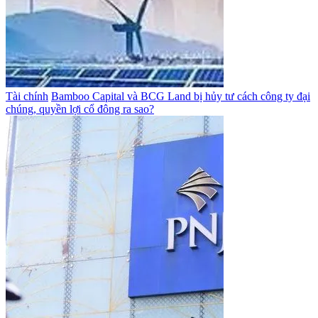
Tài chính
Bamboo Capital và BCG Land bị hủy tư cách công ty đại
chúng, quyền lợi cổ đông ra sao?