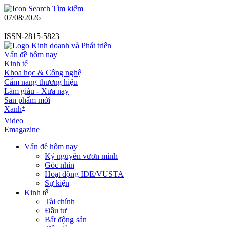
Tìm kiếm
07/08/2026
ISSN-2815-5823
Vấn đề hôm nay
Kinh tế
Khoa học & Công nghệ
Cẩm nang thương hiệu
Làm giàu - Xưa nay
Sản phẩm mới
+
Xanh
Video
Emagazine
Vấn đề hôm nay
Kỷ nguyên vươn mình
Góc nhìn
Hoạt động IDE/VUSTA
Sự kiện
Kinh tế
Tài chính
Đầu tư
Bất động sản