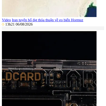
Video
Iran tuyên bố đạt thỏa thuận về eo biển Hormuz
13h21 06/08/2026