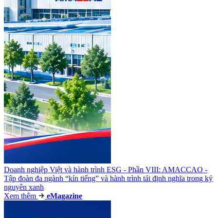
Doanh nghiệp Việt và hành trình ESG - Phần VIII: AMACCAO -
Tập đoàn đa ngành “kín tiếng” và hành trình tái định nghĩa trong kỷ
nguyên xanh
Xem thêm
e
Magazine