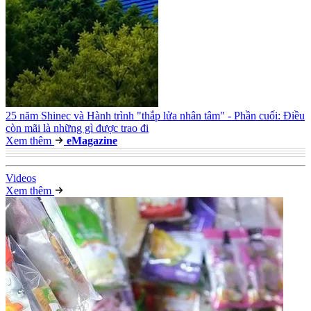
25 năm Shinec và Hành trình "thắp lửa nhân tâm" - Phần cuối: Điều
còn mãi là những gì được trao đi
Xem thêm
e
Magazine
Video
s
Xem thêm