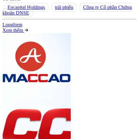
Encapital Holdings
trái phiếu
Công ty Cổ phần Chứng
khoán DNSE
Long
f
orm
Xem thêm