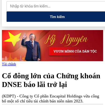
tiếng và vướng vòng lao lý
Vietnam Sport Show 2026 quy tụ
520 gian hàng, thúc đẩy kết nối ngành thể thao Việt Nam với thế
giới
Thiết kế kiến trúc biểu tượng của Newtown Diamond được
vinh danh tại Dot Property Awards 2026
Tìm kiếm
Tài chính
Cổ đông lớn của Chứng khoán
DNSE báo lãi trở lại
(KDPT)
- Công ty Cổ phần Encapital Holdings vừa công
bố một số chỉ tiêu tài chính bán niên năm 2023.