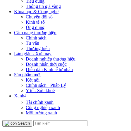
Tiêu dùng
Thông tin giá vàng
Khoa học & Công nghệ
Chuyển đổi số
Kinh tế số
Ứng dụng
Cẩm nang thương hiệu
Chính sách
Tư vấn
Thương hiệu
Làm giàu - Xưa nay
Doanh nghiệp thương hiệu
Doanh nhân thời cuộc
Diễn đàn Kinh tế tư nhân
Sản phẩm mới
Kết nối
Chính sách - Pháp Lý
Y tế - Sức khoẻ
+
Xanh
Tài chính xanh
Công nghiệp xanh
Môi trường xanh