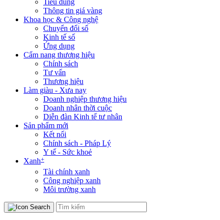
Tiêu dùng
Thông tin giá vàng
Khoa học & Công nghệ
Chuyển đổi số
Kinh tế số
Ứng dụng
Cẩm nang thương hiệu
Chính sách
Tư vấn
Thương hiệu
Làm giàu - Xưa nay
Doanh nghiệp thương hiệu
Doanh nhân thời cuộc
Diễn đàn Kinh tế tư nhân
Sản phẩm mới
Kết nối
Chính sách - Pháp Lý
Y tế - Sức khoẻ
+
Xanh
Tài chính xanh
Công nghiệp xanh
Môi trường xanh