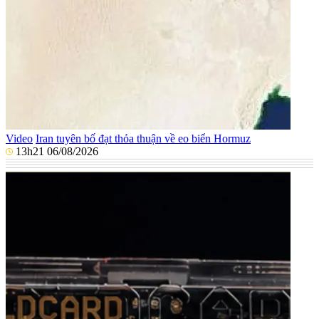
Video
Iran tuyên bố đạt thỏa thuận về eo biển Hormuz
13h21 06/08/2026