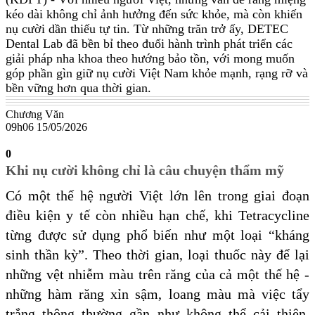
kéo dài không chỉ ảnh hưởng đến sức khỏe, mà còn khiến
nụ cười dần thiếu tự tin. Từ những trăn trở ấy, DETEC
Dental Lab đã bền bỉ theo đuổi hành trình phát triển các
giải pháp nha khoa theo hướng bảo tồn, với mong muốn
góp phần gìn giữ nụ cười Việt Nam khỏe mạnh, rạng rỡ và
bền vững hơn qua thời gian.
Chương Văn
09h06 15/05/2026
0
Khi nụ cười không chỉ là câu chuyện thẩm mỹ
Có một thế hệ người Việt lớn lên trong giai đoạn
điều kiện y tế còn nhiều hạn chế, khi Tetracycline
từng được sử dụng phổ biến như một loại “kháng
sinh thần kỳ”. Theo thời gian, loại thuốc này để lại
những vệt nhiễm màu trên răng của cả một thế hệ -
những hàm răng xỉn sậm, loang màu mà việc tẩy
trắng thông thường gần như không thể cải thiện,