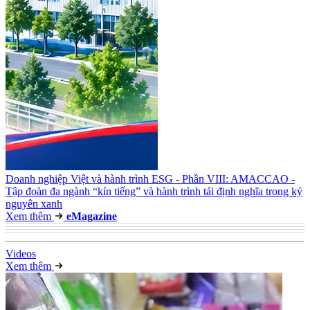
Doanh nghiệp Việt và hành trình ESG - Phần VIII: AMACCAO -
Tập đoàn đa ngành “kín tiếng” và hành trình tái định nghĩa trong kỷ
nguyên xanh
Xem thêm
e
Magazine
Video
s
Xem thêm