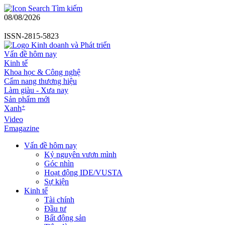
Tìm kiếm
08/08/2026
ISSN-2815-5823
Vấn đề hôm nay
Kinh tế
Khoa học & Công nghệ
Cẩm nang thương hiệu
Làm giàu - Xưa nay
Sản phẩm mới
+
Xanh
Video
Emagazine
Vấn đề hôm nay
Kỷ nguyên vươn mình
Góc nhìn
Hoạt động IDE/VUSTA
Sự kiện
Kinh tế
Tài chính
Đầu tư
Bất động sản