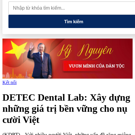
muốn mở rộng hợp tác công nghệ cao tại Đồng Nai
Từ hệ sinh
thái tài chính đến tham vọng năng lượng: T&T Group đang tạo
"đòn bẩy vốn" như thế nào?
Tìm kiếm
Kết nối
DETEC Dental Lab: Xây dựng
những giá trị bền vững cho nụ
cười Việt
(KDPT)
- Với nhiều người Việt, những vấn đề răng miệng