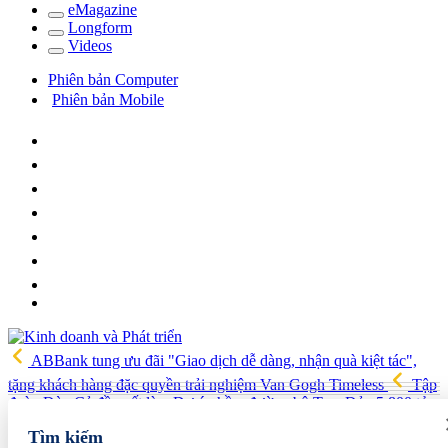
e
Magazine
Long
f
orm
Video
s
Phiên bản Computer
Phiên bản Mobile
ABBank tung ưu đãi "Giao dịch dễ dàng, nhận quà kiệt tác",
tặng khách hàng đặc quyền trải nghiệm Van Gogh Timeless
Tập
đoàn Đèo Cả đề xuất làm Dự án hầm đường bộ Tam Đảo 5.800 tỷ
Hải quan Lào Cai phát hiện 5 vụ vi phạm, tạm giữ gần 700 kg
Tìm kiếm