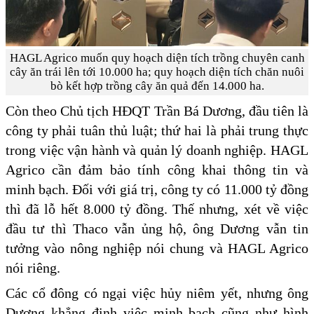
HAGL Agrico muốn quy hoạch diện tích trồng chuyên canh
cây ăn trái lên tới 10.000 ha; quy hoạch diện tích chăn nuôi
bò kết hợp trồng cây ăn quả đến 14.000 ha.
Còn theo Chủ tịch HĐQT Trần Bá Dương, đầu tiên là
công ty phải tuân thủ luật; thứ hai là phải trung thực
trong việc vận hành và quản lý doanh nghiệp. HAGL
Agrico cần đảm bảo tính công khai thông tin và
minh bạch. Đối với giá trị, công ty có 11.000 tỷ đồng
thì đã lỗ hết 8.000 tỷ đồng. Thế nhưng, xét về việc
đầu tư thì Thaco vẫn ủng hộ, ông Dương vẫn tin
tưởng vào nông nghiệp nói chung và HAGL Agrico
nói riêng.
Các cổ đông có ngại việc hủy niêm yết, nhưng ông
Dương khẳng định việc minh bạch cũng như hình