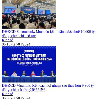
ĐHĐCĐ Sacombank: Mục tiêu lợi nhuận trước thuế 10.600 tỷ
đồng, chưa chia cổ tức
Kinh tế
06:15 - 27/04/2024
ĐHĐCĐ Vinamilk: Kế hoạch lợi nhuận sau thuế hơn 9.300 tỷ
đồng, chia cổ tức tỷ lệ 38,5%
Kinh tế
06:00 - 27/04/2024