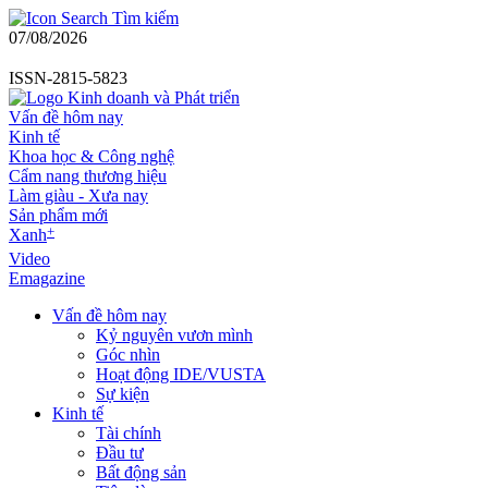
Tìm kiếm
07/08/2026
ISSN-2815-5823
Vấn đề hôm nay
Kinh tế
Khoa học & Công nghệ
Cẩm nang thương hiệu
Làm giàu - Xưa nay
Sản phẩm mới
+
Xanh
Video
Emagazine
Vấn đề hôm nay
Kỷ nguyên vươn mình
Góc nhìn
Hoạt động IDE/VUSTA
Sự kiện
Kinh tế
Tài chính
Đầu tư
Bất động sản