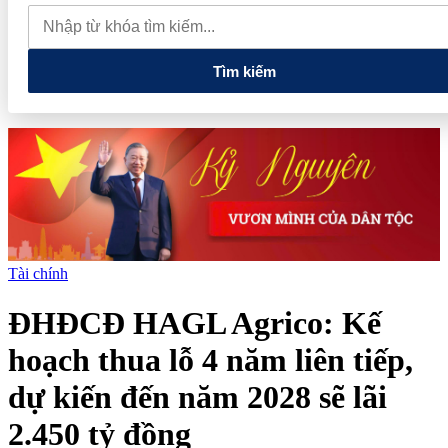
thực phẩm và nhiều điện thoại nhập lậu
Lan tỏa văn hóa kinh
doanh, tìm kiếm doanh nghiệp tiêu biểu trên toàn quốc
Địa chỉ
các cửa hàng rau củ quả sạch tại Hà Nội
Tìm kiếm
Tài chính
ĐHĐCĐ HAGL Agrico: Kế
hoạch thua lỗ 4 năm liên tiếp,
dự kiến đến năm 2028 sẽ lãi
2.450 tỷ đồng