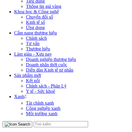
Tiêu dùng
Thông tin giá vàng
Khoa học & Công nghệ
Chuyển đổi số
Kinh tế số
Ứng dụng
Cẩm nang thương hiệu
Chính sách
Tư vấn
Thương hiệu
Làm giàu - Xưa nay
Doanh nghiệp thương hiệu
Doanh nhân thời cuộc
Diễn đàn Kinh tế tư nhân
Sản phẩm mới
Kết nối
Chính sách - Pháp Lý
Y tế - Sức khoẻ
+
Xanh
Tài chính xanh
Công nghiệp xanh
Môi trường xanh