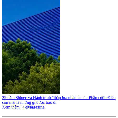
25 năm Shinec và Hành trình "thắp lửa nhân tâm" - Phần cuối: Điều
còn mãi là những gì được trao đi
Xem thêm
e
Magazine