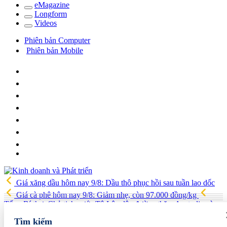
e
Magazine
Long
f
orm
Video
s
Phiên bản Computer
Phiên bản Mobile
Giá xăng dầu hôm nay 9/8: Dầu thô phục hồi sau tuần lao dốc
Giá cà phê hôm nay 9/8: Giảm nhẹ, còn 97.000 đồng/kg
Tổng Bí thư, Chủ tịch nước Tô Lâm lên đường thăm Australia và
New Zealand
Quốc hội tiếp tục thảo luận về hai dự án luật liên
Tìm kiếm