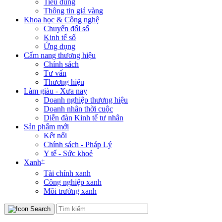
Tiêu dùng
Thông tin giá vàng
Khoa học & Công nghệ
Chuyển đổi số
Kinh tế số
Ứng dụng
Cẩm nang thương hiệu
Chính sách
Tư vấn
Thương hiệu
Làm giàu - Xưa nay
Doanh nghiệp thương hiệu
Doanh nhân thời cuộc
Diễn đàn Kinh tế tư nhân
Sản phẩm mới
Kết nối
Chính sách - Pháp Lý
Y tế - Sức khoẻ
+
Xanh
Tài chính xanh
Công nghiệp xanh
Môi trường xanh