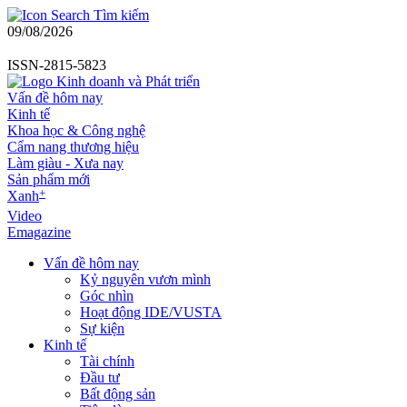
Tìm kiếm
09/08/2026
ISSN-2815-5823
Vấn đề hôm nay
Kinh tế
Khoa học & Công nghệ
Cẩm nang thương hiệu
Làm giàu - Xưa nay
Sản phẩm mới
+
Xanh
Video
Emagazine
Vấn đề hôm nay
Kỷ nguyên vươn mình
Góc nhìn
Hoạt động IDE/VUSTA
Sự kiện
Kinh tế
Tài chính
Đầu tư
Bất động sản