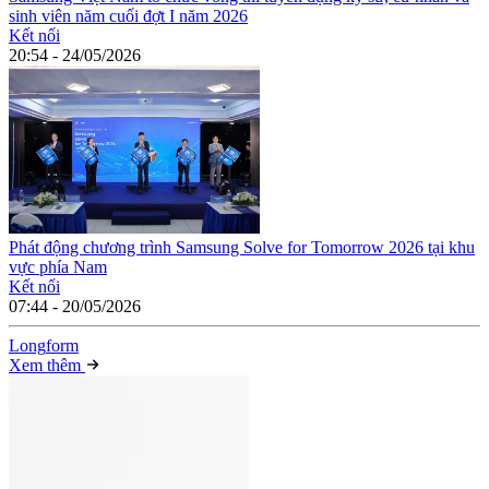
sinh viên năm cuối đợt I năm 2026
Kết nối
20:54 - 24/05/2026
Phát động chương trình Samsung Solve for Tomorrow 2026 tại khu
vực phía Nam
Kết nối
07:44 - 20/05/2026
Long
f
orm
Xem thêm