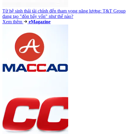
Từ hệ sinh thái tài chính đến tham vọng năng lượng: T&T Group
đang tạo "đòn bẩy vốn" như thế nào?
Xem thêm
e
Magazine