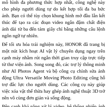
mô hình đa phương thức hợp nhất, công nghệ này
cho phép người dùng tự do kết hợp tối đa ba bức
ảnh. Bạn có thể tùy chọn khung hình mở đầu lẫn kết
thúc để tạo ra các đoạn video ngắn đậm chất điện
ảnh dài từ ba đến tám giây chỉ bằng những câu lệnh
ngôn ngữ tự nhiên.
Để tối ưu hóa trải nghiệm này, HONOR đã trang bị
một nút kích hoạt AI vật lý chuyên dụng ngay trên
cạnh máy nhằm rút ngắn thời gian truy cập trực tiếp
từ thư viện ảnh. Song song đó, các trợ lý thông minh
như AI Photos Agent và bộ công cụ chỉnh sửa ảnh
động Ultra Versatile Moving Photo Editing cũng hỗ
trợ đắc lực cho người dùng. Các công cụ này giúp
việc xóa vật thể thừa hay ghép ảnh nghệ thuật 3D trở
nên vô cùng đơn giản và sống động.
Bên cạnh khả năng xử lý video, hệ thống nhiếp ảnh