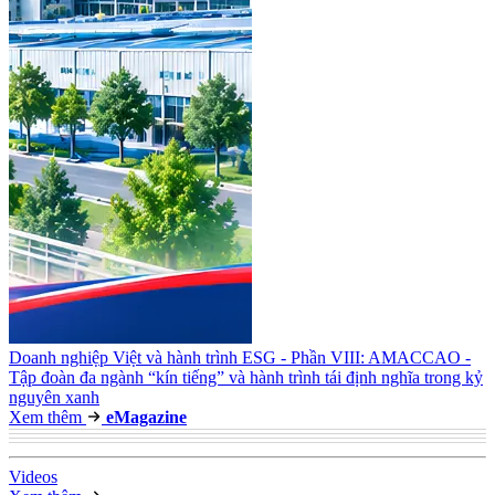
Doanh nghiệp Việt và hành trình ESG - Phần VIII: AMACCAO -
Tập đoàn đa ngành “kín tiếng” và hành trình tái định nghĩa trong kỷ
nguyên xanh
Xem thêm
e
Magazine
Video
s