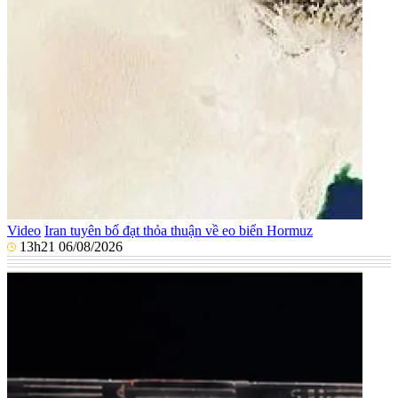
Video
Iran tuyên bố đạt thỏa thuận về eo biển Hormuz
13h21 06/08/2026