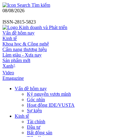
Tìm kiếm
08/08/2026
ISSN-2815-5823
Vấn đề hôm nay
Kinh tế
Khoa học & Công nghệ
Cẩm nang thương hiệu
Làm giàu - Xưa nay
Sản phẩm mới
+
Xanh
Video
Emagazine
Vấn đề hôm nay
Kỷ nguyên vươn mình
Góc nhìn
Hoạt động IDE/VUSTA
Sự kiện
Kinh tế
Tài chính
Đầu tư
Bất động sản