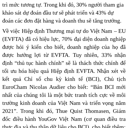
trì mức tương tự. Trong khi đó, 30% người tham gia
khảo sát dự đoán đầu tư sẽ phát triển và 43% dự
đoán các đơn đặt hàng và doanh thu sẽ tăng trưởng.
Về việc Hiệp định Thương mại tự do Việt Nam – EU
(EVFTA) đã có hiệu lực, 70% đại diện doanh nghiệp
được hỏi ý kiến cho biết, doanh nghiệp của họ đã
được hưởng lợi từ EVFTA. Tuy nhiên, 33% nhận
định “thủ tục hành chính” sẽ là thách thức chính để
tối ưu hóa hiệu quả Hiệp định EVFTA. Nhận xét về
kết quả Chỉ số chu kỳ kinh tế (BCI), Chủ tịch
EuroCham Nicolas Audier cho biết: “Bản BCI mới
nhất của chúng tôi là một bức tranh tích cực về môi
trường kinh doanh của Việt Nam và triển vọng năm
2021”. Trong khi đó, Thue Quist Thomasen, Giám
đốc điều hành YouGov Việt Nam (cơ quan điều tra
thực địa và thu thập dữ liệu cho BCI), cho biết thêm: