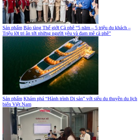
Sản phẩm
Bảo tàng Thế giới Cà phê “5 năm – 5 triệu du khách –
Triệu lời tri ân tới những người yêu và đam mê cà phê”
Sản phẩm
Khám phá “Hành trình Di sản” với siêu du thuyền du lịch
biển Việt Nam