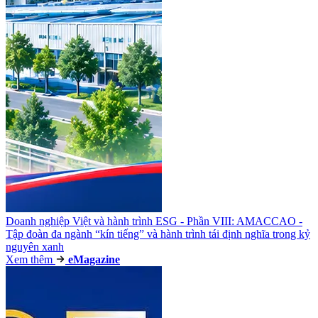
Doanh nghiệp Việt và hành trình ESG - Phần VIII: AMACCAO -
Tập đoàn đa ngành “kín tiếng” và hành trình tái định nghĩa trong kỷ
nguyên xanh
Xem thêm
e
Magazine