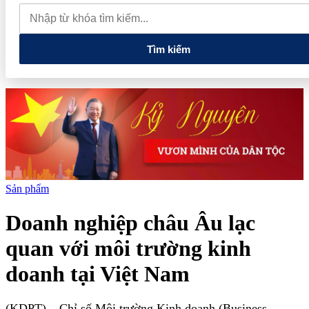
tiếng và vướng vòng lao lý
Vietnam Sport Show 2026 quy tụ
520 gian hàng, thúc đẩy kết nối ngành thể thao Việt Nam với thế
giới
Thiết kế kiến trúc biểu tượng của Newtown Diamond được
vinh danh tại Dot Property Awards 2026
Tìm kiếm
Sản phẩm
Doanh nghiệp châu Âu lạc
quan với môi trường kinh
doanh tại Việt Nam
(KDPT)
– Chỉ số Môi trường Kinh doanh (Business