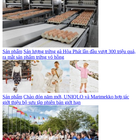
Sản phẩm
Sản lượng trứng gà Hòa Phát lần đầu vượt 300 triệu quả,
ra mắt sản phẩm trứng vỏ hồng
Sản phẩm
Chào đón năm mới, UNIQLO và Marimekko hợp tác
giới thiệu bộ sưu tập phiên bản giới hạn