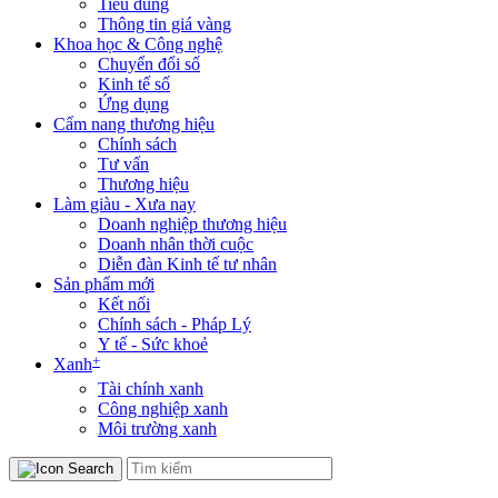
Tiêu dùng
Thông tin giá vàng
Khoa học & Công nghệ
Chuyển đổi số
Kinh tế số
Ứng dụng
Cẩm nang thương hiệu
Chính sách
Tư vấn
Thương hiệu
Làm giàu - Xưa nay
Doanh nghiệp thương hiệu
Doanh nhân thời cuộc
Diễn đàn Kinh tế tư nhân
Sản phẩm mới
Kết nối
Chính sách - Pháp Lý
Y tế - Sức khoẻ
+
Xanh
Tài chính xanh
Công nghiệp xanh
Môi trường xanh