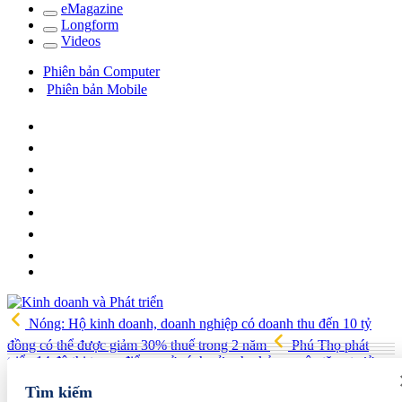
e
Magazine
Long
f
orm
Video
s
Phiên bản Computer
Phiên bản Mobile
Nóng: Hộ kinh doanh, doanh nghiệp có doanh thu đến 10 tỷ
đồng có thể được giảm 30% thuế trong 2 năm
Phú Thọ phát
triển 14 đô thị trọng điểm, mở cánh cửa cho kỷ nguyên tăng trưởng
mới
Vua quạt Trần Đình Tiệp: Từ bán quạt đến TikToker nổi
Tìm kiếm