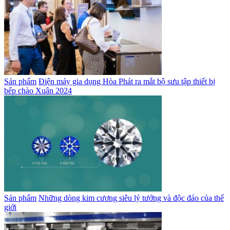
Sản phẩm
Điện máy gia dụng Hòa Phát ra mắt bộ sưu tập thiết bị
bếp chào Xuân 2024
Sản phẩm
Những dòng kim cương siêu lý tưởng và độc đáo của thế
giới