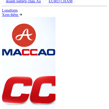
doanh nghiệp châu Âu
EURO CHAM
Long
f
orm
Xem thêm