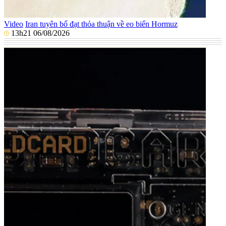
Video
Iran tuyên bố đạt thỏa thuận về eo biển Hormuz
13h21 06/08/2026