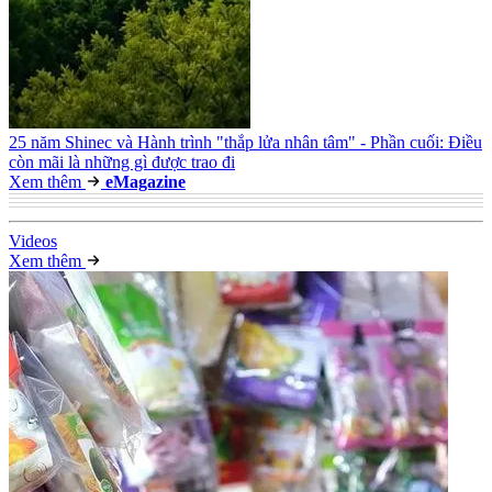
25 năm Shinec và Hành trình "thắp lửa nhân tâm" - Phần cuối: Điều
còn mãi là những gì được trao đi
Xem thêm
e
Magazine
Video
s
Xem thêm