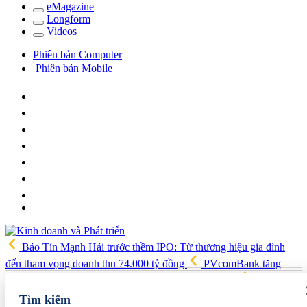
e
Magazine
Long
f
orm
Video
s
Phiên bản Computer
Phiên bản Mobile
Bảo Tín Mạnh Hải trước thềm IPO: Từ thương hiệu gia đình
đến tham vọng doanh thu 74.000 tỷ đồng
PVcomBank tăng
trưởng lợi nhuận tích cực, củng cố nền tảng tài chính
Việt Nam,
Australia xây dựng, triển khai chiến lược kết nối khoa học công
Tìm kiếm