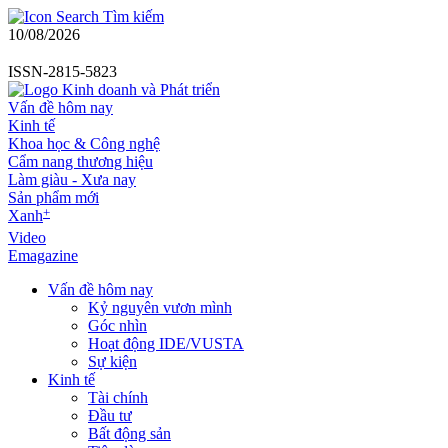
Tìm kiếm
10/08/2026
ISSN-2815-5823
Vấn đề hôm nay
Kinh tế
Khoa học & Công nghệ
Cẩm nang thương hiệu
Làm giàu - Xưa nay
Sản phẩm mới
+
Xanh
Video
Emagazine
Vấn đề hôm nay
Kỷ nguyên vươn mình
Góc nhìn
Hoạt động IDE/VUSTA
Sự kiện
Kinh tế
Tài chính
Đầu tư
Bất động sản