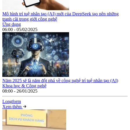
Mô hình trí tuệ nhân tạo (AI) mới của DeepSeek tạo nên những
tranh cãi trong giới công nghệ
Ứng dụng
06:00 - 05/02/2025
Năm 2025 sẽ là năm đột phá về công nghệ trí tuệ nhân tạo (AI)
Khoa học & Công nghệ
08:00 - 26/01/2025
Long
f
orm
Xem thêm