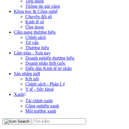
Tiêu dùng
Thông tin giá vàng
Khoa học & Công nghệ
Chuyển đổi số
Kinh tế số
Ứng dụng
Cẩm nang thương hiệu
Chính sách
Tư vấn
Thương hiệu
Làm giàu - Xưa nay
Doanh nghiệp thương hiệu
Doanh nhân thời cuộc
Diễn đàn Kinh tế tư nhân
Sản phẩm mới
Kết nối
Chính sách - Pháp Lý
Y tế - Sức khoẻ
+
Xanh
Tài chính xanh
Công nghiệp xanh
Môi trường xanh