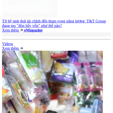
Từ hệ sinh thái tài chính đến tham vọng năng lượng: T&T Group
đang tạo "đòn bẩy vốn" như thế nào?
Xem thêm
e
Magazine
Video
s
Xem thêm