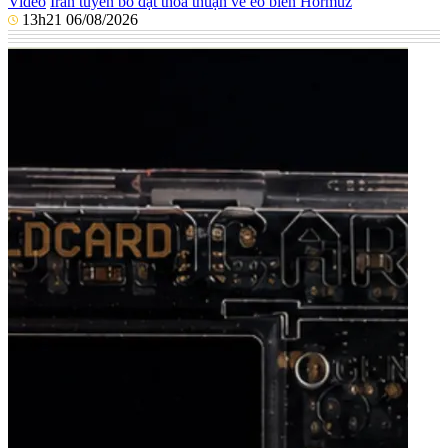
Video
Iran tuyên bố đạt thỏa thuận về eo biển Hormuz
13h21 06/08/2026