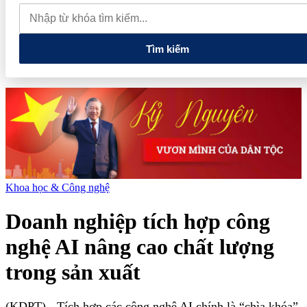
nghệ và đổi mới sáng tạo tầm nhìn dài hạn
5 chính sách lớn mở
đường cho thị trường hàng hóa phái sinh
Tuổi trẻ Điện Biên
thắp sáng ngọn lửa 'Tôi yêu Tổ quốc tôi'
Tìm kiếm
Khoa học & Công nghệ
Doanh nghiệp tích hợp công
nghệ AI nâng cao chất lượng
trong sản xuất
(KDPT)
- Tích hợp các công nghệ AI chính là “chìa khóa”