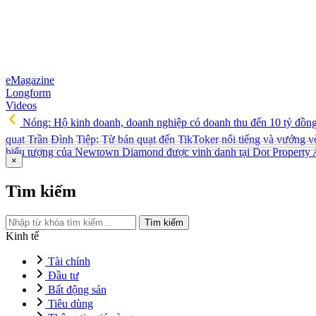
eMagazine
Longform
Videos
Nóng: Hộ kinh doanh, doanh nghiệp có doanh thu đến 10 tỷ đồn
quạt Trần Đình Tiệp: Từ bán quạt đến TikToker nổi tiếng và vướng v
biểu tượng của Newtown Diamond được vinh danh tại Dot Property
×
Tìm kiếm
Tìm kiếm
Kinh tế
Tài chính
Đầu tư
Bất động sản
Tiêu dùng