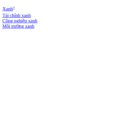
+
Xanh
Tài chính xanh
Công nghiệp xanh
Môi trường xanh