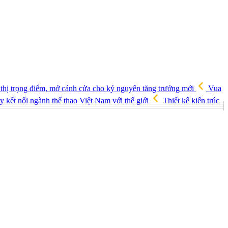
 thị trọng điểm, mở cánh cửa cho kỷ nguyên tăng trưởng mới
Vua
 kết nối ngành thể thao Việt Nam với thế giới
Thiết kế kiến trúc