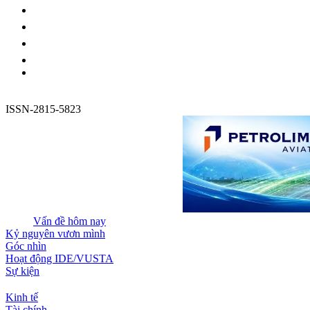
ISSN-2815-5823
Vấn đề hôm nay
Kỷ nguyên vươn mình
Góc nhìn
Hoạt động IDE/VUSTA
Sự kiện
Kinh tế
Tài chính