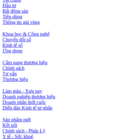
Đầu tư
Bất động sản
Tiêu dùng
Thông tin giá vàng
Khoa học & Công nghệ
Chuyển đổi số
Kinh tế số
Ứng dụng
Cẩm nang thương hiệu
Chính sách
Tư vấn
Thương hiệu
Làm giàu - Xưa nay
Doanh nghiệp thương hiệu
Doanh nhân thời cuộc
Diễn đàn Kinh tế tư nhân
Sản phẩm mới
Kết nối
Chính sách - Pháp Lý
Y tế - Sức khoẻ