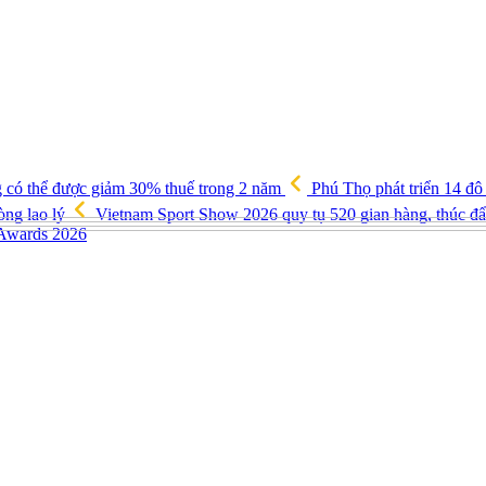
g có thể được giảm 30% thuế trong 2 năm
Phú Thọ phát triển 14 đô
òng lao lý
Vietnam Sport Show 2026 quy tụ 520 gian hàng, thúc đẩy
 Awards 2026