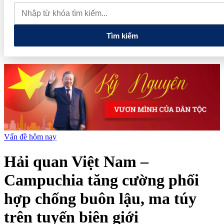
lao dốc mất mốc 100.000 đồng/kg
Chính phủ kiến tạo hệ sinh
thái phát triển, nâng tầm kinh tế tư nhân
Tìm kiếm
Vấn đề hôm nay
Hải quan Việt Nam –
Campuchia tăng cường phối
hợp chống buôn lậu, ma túy
trên tuyến biên giới