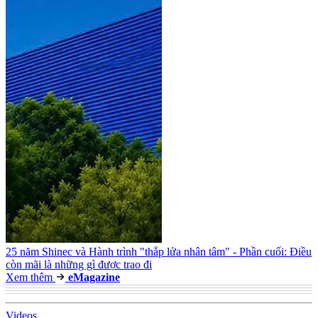
25 năm Shinec và Hành trình "thắp lửa nhân tâm" - Phần cuối: Điều
còn mãi là những gì được trao đi
Xem thêm
e
Magazine
Video
s