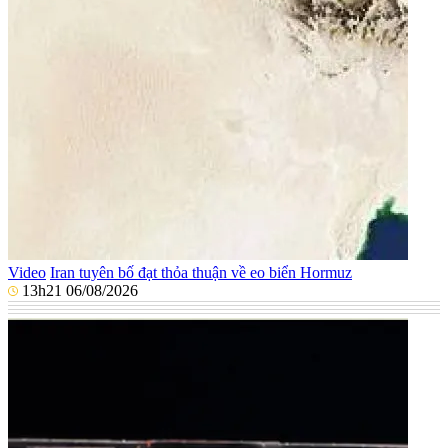
Video
Iran tuyên bố đạt thỏa thuận về eo biển Hormuz
13h21 06/08/2026