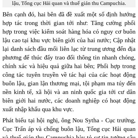
lậu, Tổng cục Hải quan và thuế gián thu Campuchia.
Bên cạnh đó, hai bên đã đề xuất một số định hướng
hợp tác trong thời gian tới như: Tăng cường phối
hợp trong việc kiểm soát hàng hóa có nguy cơ buôn
lậu cao tại khu vực biên giới của hai nước; Cập nhật
lại danh sách đầu mối liên lạc từ trung ương đến địa
phương để thúc đẩy trao đổi thông tin nhanh chóng,
chính xác và hiệu quả giữa hai bên; Phối hợp trong
công tác tuyên truyền về tác hại của các hoạt động
buôn lậu, gian lận thương mại, tội phạm ma túy đến
nền kinh tế, xã hội và an ninh quốc gia tới cư dân
biên giới hai nước, các doanh nghiệp có hoạt động
xuất nhập khẩu qua khu vực.
Phát biểu tại hội nghị, ông Nou Sytha - Cục trưởng,
Cục Trấn áp và chống buôn lậu, Tổng cục Hải quan
và thuế gián thu Campuchia bày tỏ sự tin tưởng sâu