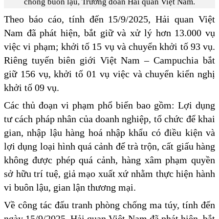
chống buôn lậu, Trưởng đoàn Hải quan Việt Nam.
Theo báo cáo, tính đến 15/9/2025, Hải quan Việt
Nam đã phát hiện, bắt giữ và xử lý hơn 13.000 vụ
việc vi phạm; khởi tố 15 vụ và chuyển khởi tố 93 vụ.
Riêng tuyến biên giới Việt Nam – Campuchia bắt
giữ 156 vụ, khởi tố 01 vụ việc và chuyển kiến nghị
khởi tố 09 vụ.
Các thủ đoạn vi phạm phổ biến bao gồm: Lợi dụng
tư cách pháp nhân của doanh nghiệp, tổ chức để khai
gian, nhập lậu hàng hoá nhập khẩu có điều kiện và
lợi dụng loại hình quá cảnh để trà trộn, cất giấu hàng
không được phép quá cảnh, hàng xâm phạm quyền
sở hữu trí tuệ, giả mạo xuất xứ nhằm thực hiện hành
vi buôn lậu, gian lận thương mại.
Về công tác đấu tranh phòng chống ma túy, tính đến
ngày 15/9/2025, Hải quan Việt Nam đã phát hiện, bắt