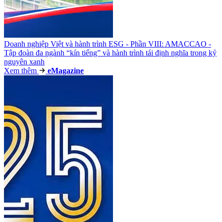
Doanh nghiệp Việt và hành trình ESG - Phần VIII: AMACCAO -
Tập đoàn đa ngành “kín tiếng” và hành trình tái định nghĩa trong kỷ
nguyên xanh
Xem thêm
e
Magazine