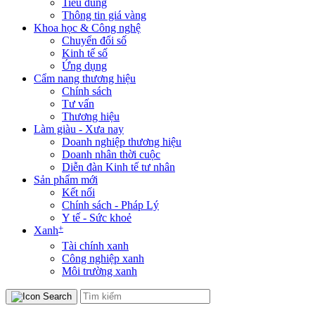
Tiêu dùng
Thông tin giá vàng
Khoa học & Công nghệ
Chuyển đổi số
Kinh tế số
Ứng dụng
Cẩm nang thương hiệu
Chính sách
Tư vấn
Thương hiệu
Làm giàu - Xưa nay
Doanh nghiệp thương hiệu
Doanh nhân thời cuộc
Diễn đàn Kinh tế tư nhân
Sản phẩm mới
Kết nối
Chính sách - Pháp Lý
Y tế - Sức khoẻ
+
Xanh
Tài chính xanh
Công nghiệp xanh
Môi trường xanh