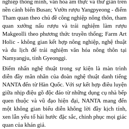
nghiệp thông minh, văn hóa ẩm thực và thư giãn trên
nền cảnh biển Busan; Vườn rượu Yangpyeong - điểm
Tham quan theo chủ đề công nghiệp nông thôn, tham
quan xưởng nấu rượu và trải nghiệm làm rượu
Makgeolli theo phương thức truyền thống; Farm Art
Holic - không gian kết hợp nông nghiệp, nghệ thuật
và du lịch để trải nghiệm văn hóa nông thôn tại
Namyangju, tỉnh Gyeonggi.
Điểm nhấn nghệ thuật trong sự kiện là màn trình
diễn đầy mãn nhãn của đoàn nghệ thuật danh tiếng
NANTA đến từ Hàn Quốc. Với sự kết hợp điêu luyện
giữa nhịp điệu gõ độc đáo từ những dụng cụ nhà bếp
quen thuộc và vũ đạo hiện đại, NANTA mang đến
một không gian biểu diễn không lời đầy kịch tính,
xen lẫn yếu tố hài hước đặc sắc, chinh phục mọi giác
quan của khán giả.