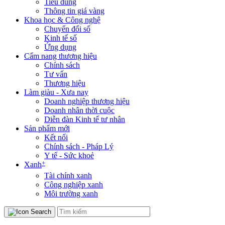
Tiêu dùng
Thông tin giá vàng
Khoa học & Công nghệ
Chuyển đổi số
Kinh tế số
Ứng dụng
Cẩm nang thương hiệu
Chính sách
Tư vấn
Thương hiệu
Làm giàu - Xưa nay
Doanh nghiệp thương hiệu
Doanh nhân thời cuộc
Diễn đàn Kinh tế tư nhân
Sản phẩm mới
Kết nối
Chính sách - Pháp Lý
Y tế - Sức khoẻ
+
Xanh
Tài chính xanh
Công nghiệp xanh
Môi trường xanh