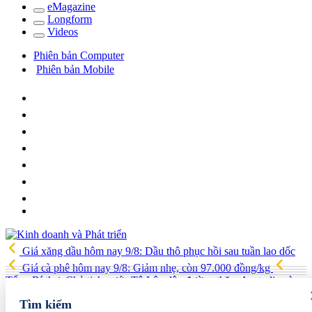
e
Magazine
Long
f
orm
Video
s
Phiên bản Computer
Phiên bản Mobile
Giá xăng dầu hôm nay 9/8: Dầu thô phục hồi sau tuần lao dốc
Giá cà phê hôm nay 9/8: Giảm nhẹ, còn 97.000 đồng/kg
Tổng Bí thư, Chủ tịch nước Tô Lâm lên đường thăm Australia và
New Zealand
Quốc hội tiếp tục thảo luận về hai dự án luật liên
Tìm kiếm