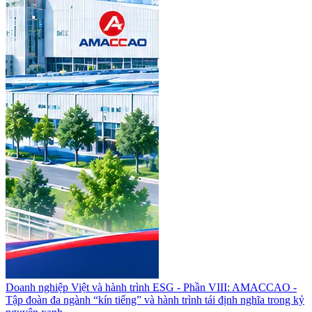
Doanh nghiệp Việt và hành trình ESG - Phần VIII: AMACCAO -
Tập đoàn đa ngành “kín tiếng” và hành trình tái định nghĩa trong kỷ