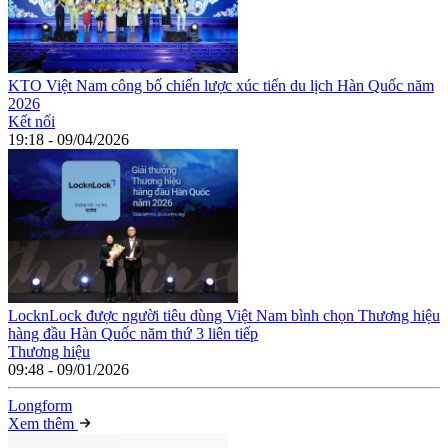
KTO Việt Nam công bố chiến lược xúc tiến du lịch Hàn Quốc năm
2026
Kết nối
19:18 - 09/04/2026
LocknLock được người tiêu dùng Việt Nam bình chọn Thương hiệu
hàng đầu Hàn Quốc năm thứ 3 liên tiếp
Thương hiệu
09:48 - 09/01/2026
Long
f
orm
Xem thêm