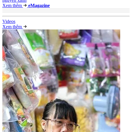
nguyên xanh
Xem thêm
e
Magazine
Video
s
Xem thêm