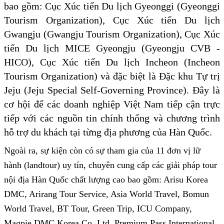
bao gồm: Cục Xúc tiến Du lịch Gyeonggi (Gyeonggi
Tourism Organization), Cục Xúc tiến Du lịch
Gwangju (Gwangju Tourism Organization), Cục Xúc
tiến Du lịch MICE Gyeongju (Gyeongju CVB -
HICO), Cục Xúc tiến Du lịch Incheon (Incheon
Tourism Organization) và đặc biệt là Đặc khu Tự trị
Jeju (Jeju Special Self-Governing Province). Đây là
cơ hội để các doanh nghiệp Việt Nam tiếp cận trực
tiếp với các nguồn tin chính thống và chương trình
hỗ trợ du khách tại từng địa phương của Hàn Quốc.
Ngoài ra, sự kiện còn có sự tham gia của 11 đơn vị lữ
hành (landtour) uy tín, chuyên cung cấp các giải pháp tour
nội địa Hàn Quốc chất lượng cao bao gồm: Arisu Korea
DMC, Arirang Tour Service, Asia World Travel, Bomun
World Travel, BT Tour, Green Trip, ICU Company,
Magpie DMC Korea Co.,Ltd, Premium Pass International