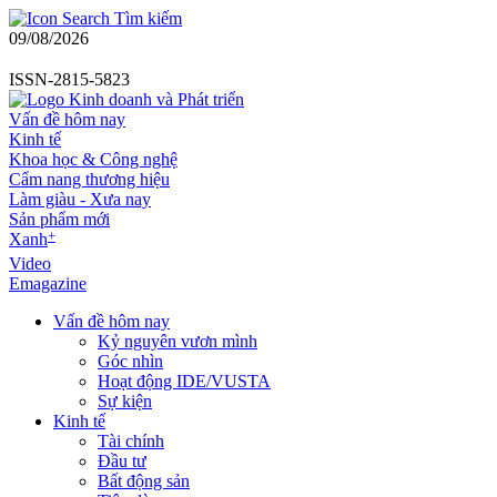
Tìm kiếm
09/08/2026
ISSN-2815-5823
Vấn đề hôm nay
Kinh tế
Khoa học & Công nghệ
Cẩm nang thương hiệu
Làm giàu - Xưa nay
Sản phẩm mới
+
Xanh
Video
Emagazine
Vấn đề hôm nay
Kỷ nguyên vươn mình
Góc nhìn
Hoạt động IDE/VUSTA
Sự kiện
Kinh tế
Tài chính
Đầu tư
Bất động sản