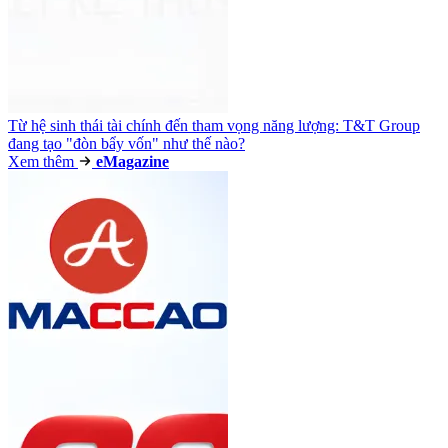
Từ hệ sinh thái tài chính đến tham vọng năng lượng: T&T Group
đang tạo "đòn bẩy vốn" như thế nào?
Xem thêm
e
Magazine