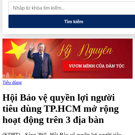
quan đến lĩnh vực tài chính, ngân hàng
Xử lý đến cùng các
vướng mắc, không đẩy doanh nghiệp đi vòng
Tìm kiếm
Tiêu dùng
Hội Bảo vệ quyền lợi người
tiêu dùng TP.HCM mở rộng
hoạt động trên 3 địa bàn
(KDPT)
- Sáng 29/5, Hội Bảo vệ quyền lợi người tiêu