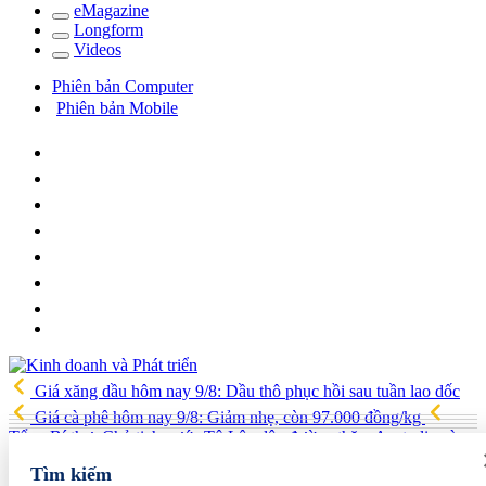
e
Magazine
Long
f
orm
Video
s
Phiên bản Computer
Phiên bản Mobile
Giá xăng dầu hôm nay 9/8: Dầu thô phục hồi sau tuần lao dốc
Giá cà phê hôm nay 9/8: Giảm nhẹ, còn 97.000 đồng/kg
Tổng Bí thư, Chủ tịch nước Tô Lâm lên đường thăm Australia và
New Zealand
Quốc hội tiếp tục thảo luận về hai dự án luật liên
Tìm kiếm