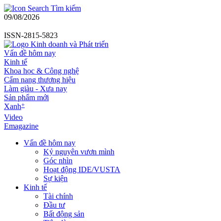
Tìm kiếm
09/08/2026
ISSN-2815-5823
Vấn đề hôm nay
Kinh tế
Khoa học & Công nghệ
Cẩm nang thương hiệu
Làm giàu - Xưa nay
Sản phẩm mới
+
Xanh
Video
Emagazine
Vấn đề hôm nay
Kỷ nguyên vươn mình
Góc nhìn
Hoạt động IDE/VUSTA
Sự kiện
Kinh tế
Tài chính
Đầu tư
Bất động sản