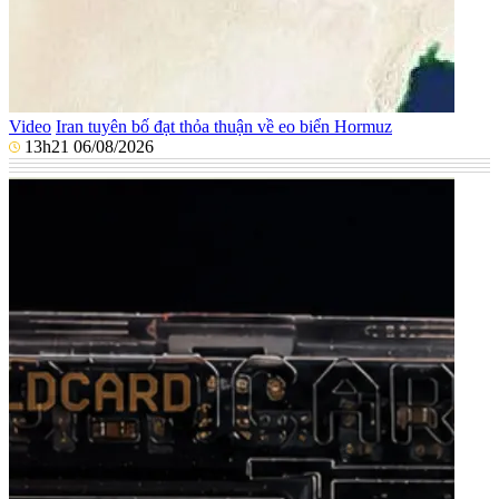
Video
Iran tuyên bố đạt thỏa thuận về eo biển Hormuz
13h21 06/08/2026