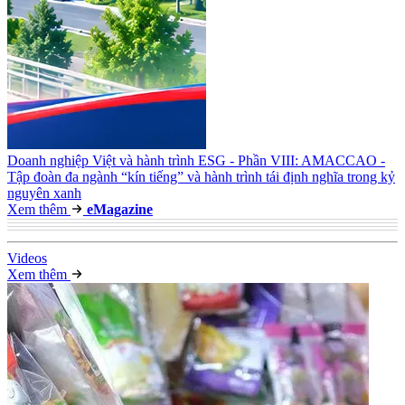
Doanh nghiệp Việt và hành trình ESG - Phần VIII: AMACCAO -
Tập đoàn đa ngành “kín tiếng” và hành trình tái định nghĩa trong kỷ
nguyên xanh
Xem thêm
e
Magazine
Video
s
Xem thêm