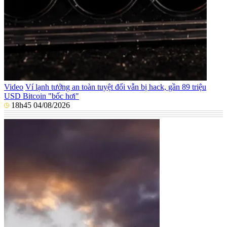
Video
Ví lạnh tưởng an toàn tuyệt đối vẫn bị hack, gần 89 triệu
USD Bitcoin "bốc hơi"
18h45 04/08/2026