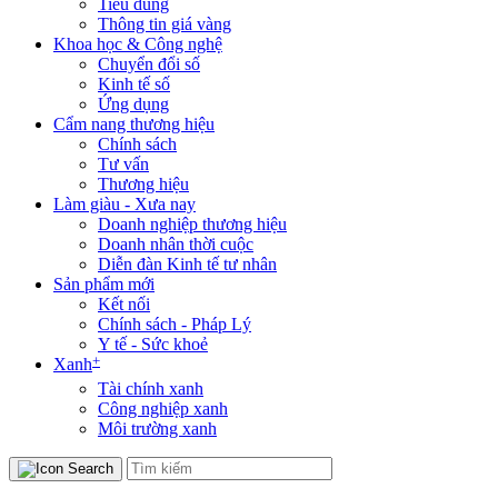
Tiêu dùng
Thông tin giá vàng
Khoa học & Công nghệ
Chuyển đổi số
Kinh tế số
Ứng dụng
Cẩm nang thương hiệu
Chính sách
Tư vấn
Thương hiệu
Làm giàu - Xưa nay
Doanh nghiệp thương hiệu
Doanh nhân thời cuộc
Diễn đàn Kinh tế tư nhân
Sản phẩm mới
Kết nối
Chính sách - Pháp Lý
Y tế - Sức khoẻ
+
Xanh
Tài chính xanh
Công nghiệp xanh
Môi trường xanh