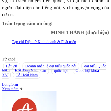
vụ, là trách nhiệm tiên quyết, vì đại biểu chính là
người đại diện cho tiếng nói, ý chí nguyện vọng của
cử tri.
Trân trọng cảm ơn ông!
MINH THÀNH (thực hiện)
Tạp chí Điện tử Kinh doanh & Phát triển
Từ khoá:
Bầu cử
Doanh nhân là đại biểu quốc hội
đại biểu Quốc
hội
Hội đồng Nhân dân
quốc hội
Quốc hội khóa
XV
Tô Hoài Nam
Long
f
orm
Xem thêm