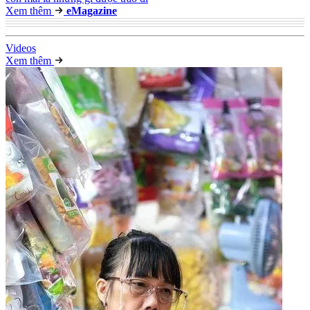
Xem thêm
e
Magazine
Video
s
Xem thêm