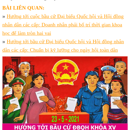
BÀI LIÊN QUAN:
»
Hướng tới cuộc bầu cử Đại biểu Quốc hội và Hội đồng
nhân dân các cấp: Doanh nhân phải bố trí thời gian khoa
học để làm tròn hai vai
»
Hướng tới bầu cử Đại biểu Quốc hội và Hội đồng nhân
dân các cấp: Chuẩn bị kỹ lưỡng cho ngày hội toàn dân