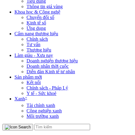
Tiêu dùng
Thông tin giá vàng
Khoa học & Công nghệ
Chuyển đổi số
Kinh tế số
Ứng dụng
Cẩm nang thương hiệu
Chính sách
Tư vấn
Thương hiệu
Làm giàu - Xưa nay
Doanh nghiệp thương hiệu
Doanh nhân thời cuộc
Diễn đàn Kinh tế tư nhân
Sản phẩm mới
Kết nối
Chính sách - Pháp Lý
Y tế - Sức khoẻ
+
Xanh
Tài chính xanh
Công nghiệp xanh
Môi trường xanh