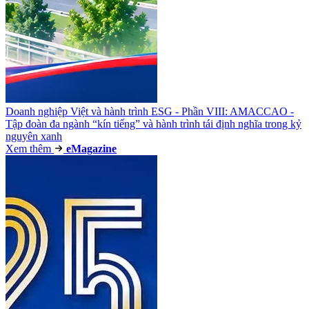
Doanh nghiệp Việt và hành trình ESG - Phần VIII: AMACCAO -
Tập đoàn đa ngành “kín tiếng” và hành trình tái định nghĩa trong kỷ
nguyên xanh
Xem thêm
e
Magazine