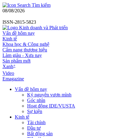
Tìm kiếm
08/08/2026
ISSN-2815-5823
Vấn đề hôm nay
Kinh tế
Khoa học & Công nghệ
Cẩm nang thương hiệu
Làm giàu - Xưa nay
Sản phẩm mới
+
Xanh
Video
Emagazine
Vấn đề hôm nay
Kỷ nguyên vươn mình
Góc nhìn
Hoạt động IDE/VUSTA
Sự kiện
Kinh tế
Tài chính
Đầu tư
Bất động sản