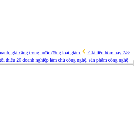
mạnh, giá xăng trong nước đồng loạt giảm
Giá tiêu hôm nay 7/8:
 tối thiểu 20 doanh nghiệp làm chủ công nghệ, sản phẩm công nghệ