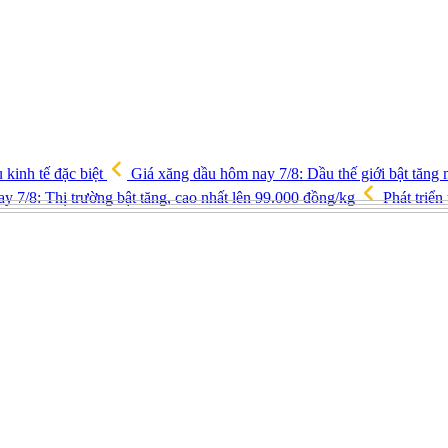
u kinh tế đặc biệt
Giá xăng dầu hôm nay 7/8: Dầu thế giới bật tăng 
y 7/8: Thị trường bật tăng, cao nhất lên 99.000 đồng/kg
Phát triển