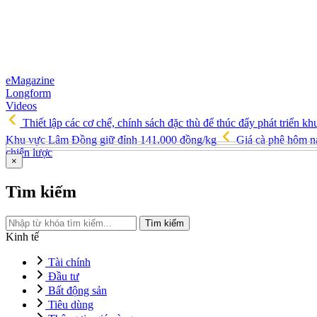
eMagazine
Longform
Videos
Thiết lập các cơ chế, chính sách đặc thù để thúc đẩy phát triển kh
Khu vực Lâm Đồng giữ đỉnh 141.000 đồng/kg
Giá cà phê hôm na
chiến lược
×
Tìm kiếm
Tìm kiếm
Kinh tế
Tài chính
Đầu tư
Bất động sản
Tiêu dùng