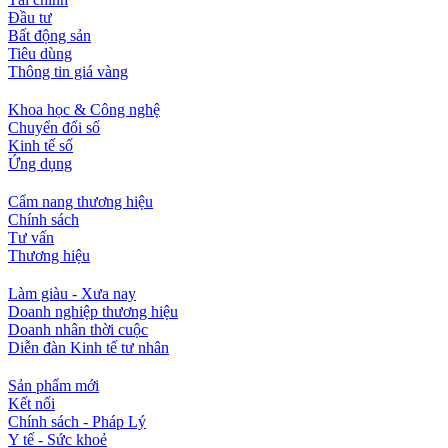
Đầu tư
Bất động sản
Tiêu dùng
Thông tin giá vàng
Khoa học & Công nghệ
Chuyển đổi số
Kinh tế số
Ứng dụng
Cẩm nang thương hiệu
Chính sách
Tư vấn
Thương hiệu
Làm giàu - Xưa nay
Doanh nghiệp thương hiệu
Doanh nhân thời cuộc
Diễn đàn Kinh tế tư nhân
Sản phẩm mới
Kết nối
Chính sách - Pháp Lý
Y tế - Sức khoẻ