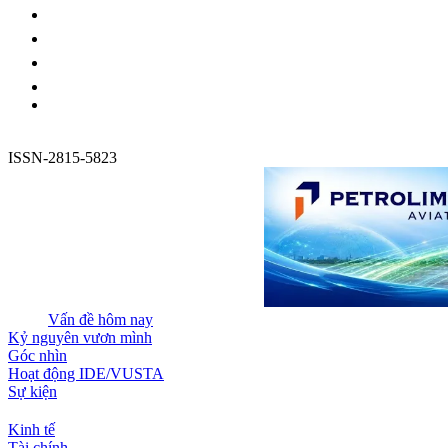
ISSN-2815-5823
Vấn đề hôm nay
Kỷ nguyên vươn mình
Góc nhìn
Hoạt động IDE/VUSTA
Sự kiện
Kinh tế
Tài chính