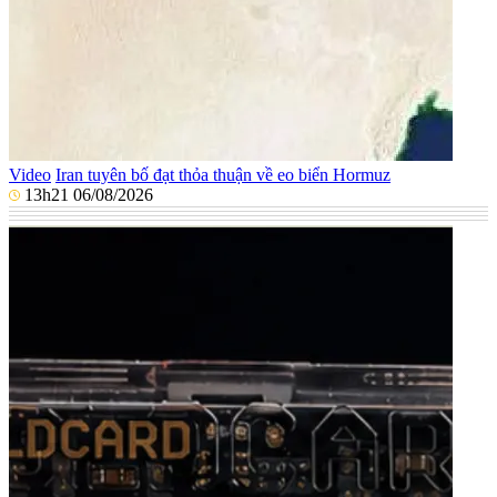
Video
Iran tuyên bố đạt thỏa thuận về eo biển Hormuz
13h21 06/08/2026