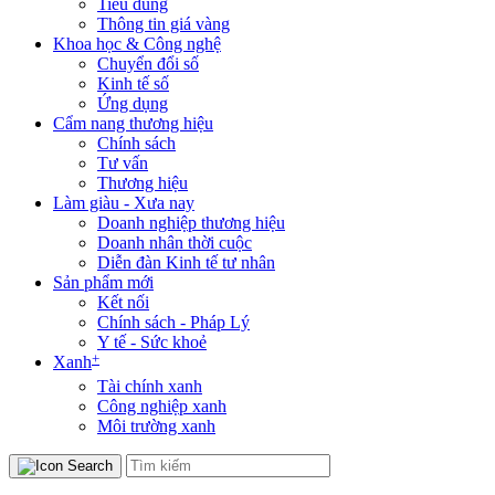
Tiêu dùng
Thông tin giá vàng
Khoa học & Công nghệ
Chuyển đổi số
Kinh tế số
Ứng dụng
Cẩm nang thương hiệu
Chính sách
Tư vấn
Thương hiệu
Làm giàu - Xưa nay
Doanh nghiệp thương hiệu
Doanh nhân thời cuộc
Diễn đàn Kinh tế tư nhân
Sản phẩm mới
Kết nối
Chính sách - Pháp Lý
Y tế - Sức khoẻ
+
Xanh
Tài chính xanh
Công nghiệp xanh
Môi trường xanh