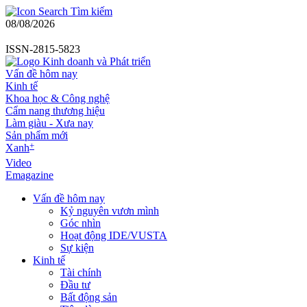
Tìm kiếm
08/08/2026
ISSN-2815-5823
Vấn đề hôm nay
Kinh tế
Khoa học & Công nghệ
Cẩm nang thương hiệu
Làm giàu - Xưa nay
Sản phẩm mới
+
Xanh
Video
Emagazine
Vấn đề hôm nay
Kỷ nguyên vươn mình
Góc nhìn
Hoạt động IDE/VUSTA
Sự kiện
Kinh tế
Tài chính
Đầu tư
Bất động sản