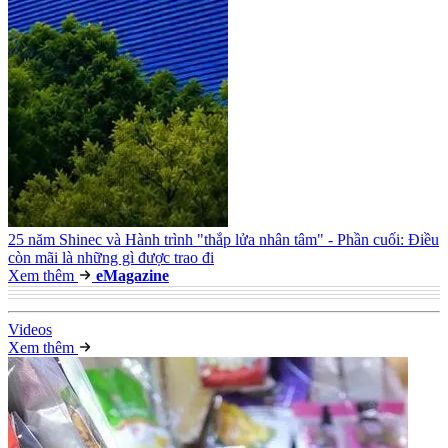
25 năm Shinec và Hành trình "thắp lửa nhân tâm" - Phần cuối: Điều
còn mãi là những gì được trao đi
Xem thêm
e
Magazine
Video
s
Xem thêm