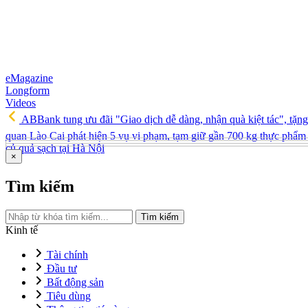
eMagazine
Longform
Videos
ABBank tung ưu đãi "Giao dịch dễ dàng, nhận quà kiệt tác", tặ
quan Lào Cai phát hiện 5 vụ vi phạm, tạm giữ gần 700 kg thực phẩm 
củ quả sạch tại Hà Nội
×
Tìm kiếm
Tìm kiếm
Kinh tế
Tài chính
Đầu tư
Bất động sản
Tiêu dùng