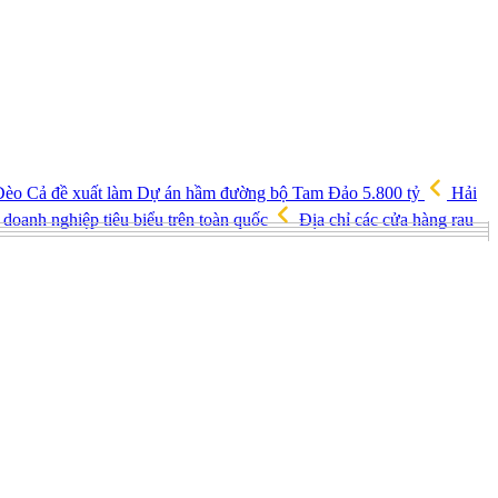
èo Cả đề xuất làm Dự án hầm đường bộ Tam Đảo 5.800 tỷ
Hải
doanh nghiệp tiêu biểu trên toàn quốc
Địa chỉ các cửa hàng rau