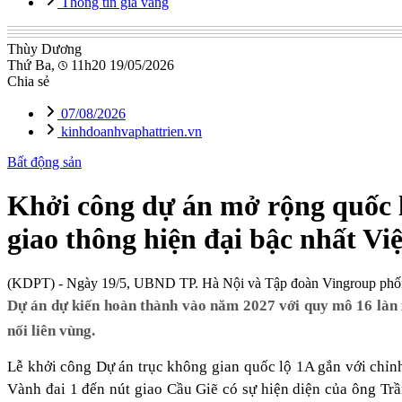
Thông tin giá vàng
Thùy Dương
Thứ Ba,
11h20 19/05/2026
Chia sẻ
07/08/2026
kinhdoanhvaphattrien.vn
Bất động sản
Khởi công dự án mở rộng quốc l
giao thông hiện đại bậc nhất V
(KDPT)
- Ngày 19/5, UBND TP. Hà Nội và Tập đoàn Vingroup phối hợp
Dự án dự kiến hoàn thành vào năm 2027 với quy mô 16 làn x
nối liên vùng.
Lễ khởi công Dự án trục không gian quốc lộ 1A gắn với chỉnh 
Vành đai 1 đến nút giao Cầu Giẽ có sự hiện diện của ông T