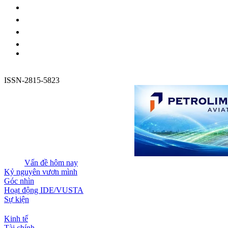
ISSN-2815-5823
Vấn đề hôm nay
Kỷ nguyên vươn mình
Góc nhìn
Hoạt động IDE/VUSTA
Sự kiện
Kinh tế
Tài chính