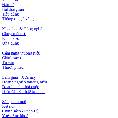
Đầu tư
Bất động sản
Tiêu dùng
Thông tin giá vàng
Khoa học & Công nghệ
Chuyển đổi số
Kinh tế số
Ứng dụng
Cẩm nang thương hiệu
Chính sách
Tư vấn
Thương hiệu
Làm giàu - Xưa nay
Doanh nghiệp thương hiệu
Doanh nhân thời cuộc
Diễn đàn Kinh tế tư nhân
Sản phẩm mới
Kết nối
Chính sách - Pháp Lý
Y tế - Sức khoẻ