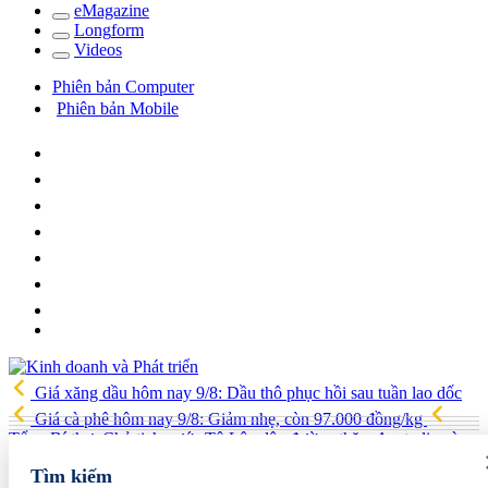
e
Magazine
Long
f
orm
Video
s
Phiên bản Computer
Phiên bản Mobile
Giá xăng dầu hôm nay 9/8: Dầu thô phục hồi sau tuần lao dốc
Giá cà phê hôm nay 9/8: Giảm nhẹ, còn 97.000 đồng/kg
Tổng Bí thư, Chủ tịch nước Tô Lâm lên đường thăm Australia và
New Zealand
Quốc hội tiếp tục thảo luận về hai dự án luật liên
Tìm kiếm