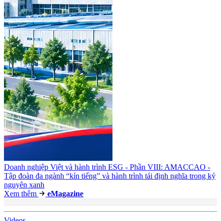
Doanh nghiệp Việt và hành trình ESG - Phần VIII: AMACCAO -
Tập đoàn đa ngành “kín tiếng” và hành trình tái định nghĩa trong kỷ
nguyên xanh
Xem thêm
e
Magazine
Video
s