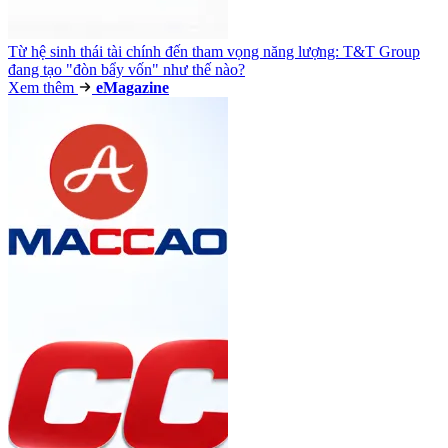
Từ hệ sinh thái tài chính đến tham vọng năng lượng: T&T Group
đang tạo "đòn bẩy vốn" như thế nào?
Xem thêm
e
Magazine