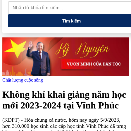
quan đến lĩnh vực tài chính, ngân hàng
Xử lý đến cùng các
vướng mắc, không đẩy doanh nghiệp đi vòng
Tìm kiếm
Chất lượng cuộc sống
Không khí khai giảng năm học
mới 2023-2024 tại Vĩnh Phúc
(KDPT)
- Hòa chung cả nước, hôm nay ngày 5/9/2023,
hơn 310.000 học sinh các cấp học tỉnh Vĩnh Phúc đã tưng