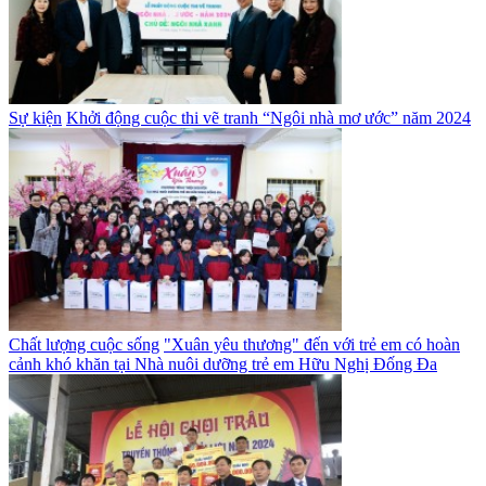
Sự kiện
Khởi động cuộc thi vẽ tranh “Ngôi nhà mơ ước” năm 2024
Chất lượng cuộc sống
"Xuân yêu thương" đến với trẻ em có hoàn
cảnh khó khăn tại Nhà nuôi dưỡng trẻ em Hữu Nghị Đống Đa