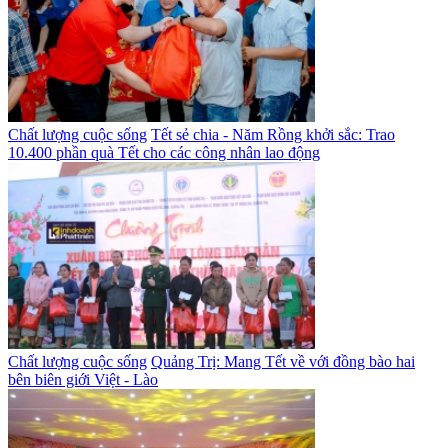
Chất lượng cuộc sống
Tết sẻ chia - Năm Rồng khởi sắc: Trao
10.400 phần quà Tết cho các công nhân lao động
Chất lượng cuộc sống
Quảng Trị: Mang Tết về với đồng bào hai
bên biên giới Việt - Lào