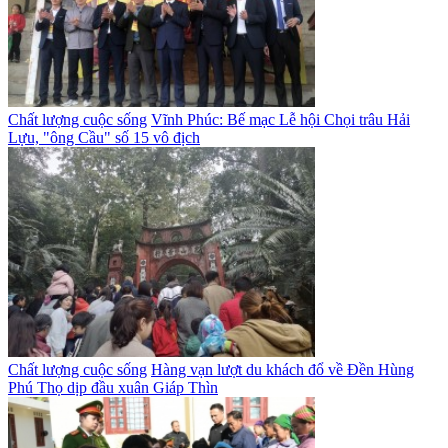
Chất lượng cuộc sống
Vĩnh Phúc: Bế mạc Lễ hội Chọi trâu Hải
Lựu, "ông Cầu" số 15 vô địch
Chất lượng cuộc sống
Hàng vạn lượt du khách đổ về Đền Hùng
Phú Thọ dịp đầu xuân Giáp Thìn