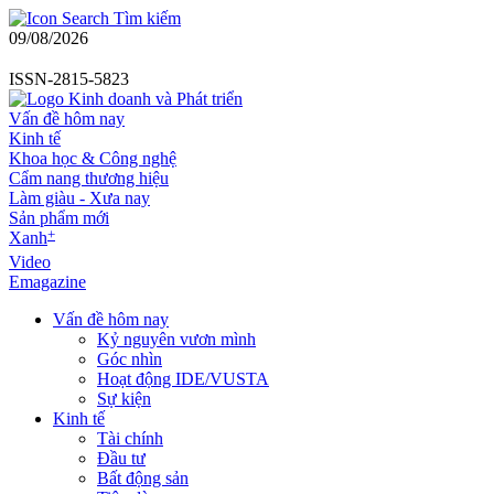
Tìm kiếm
09/08/2026
ISSN-2815-5823
Vấn đề hôm nay
Kinh tế
Khoa học & Công nghệ
Cẩm nang thương hiệu
Làm giàu - Xưa nay
Sản phẩm mới
+
Xanh
Video
Emagazine
Vấn đề hôm nay
Kỷ nguyên vươn mình
Góc nhìn
Hoạt động IDE/VUSTA
Sự kiện
Kinh tế
Tài chính
Đầu tư
Bất động sản