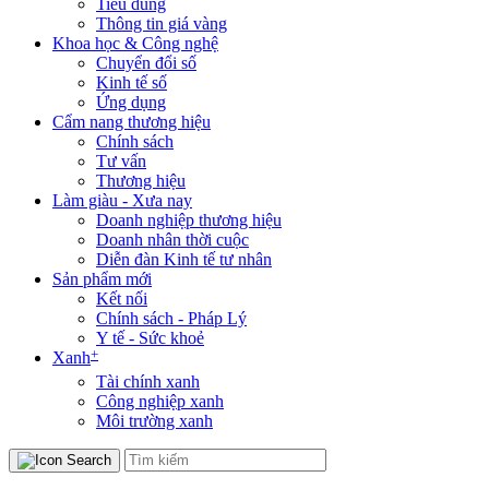
Tiêu dùng
Thông tin giá vàng
Khoa học & Công nghệ
Chuyển đổi số
Kinh tế số
Ứng dụng
Cẩm nang thương hiệu
Chính sách
Tư vấn
Thương hiệu
Làm giàu - Xưa nay
Doanh nghiệp thương hiệu
Doanh nhân thời cuộc
Diễn đàn Kinh tế tư nhân
Sản phẩm mới
Kết nối
Chính sách - Pháp Lý
Y tế - Sức khoẻ
+
Xanh
Tài chính xanh
Công nghiệp xanh
Môi trường xanh