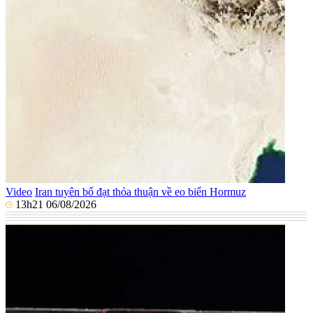
Video
Iran tuyên bố đạt thỏa thuận về eo biển Hormuz
13h21 06/08/2026