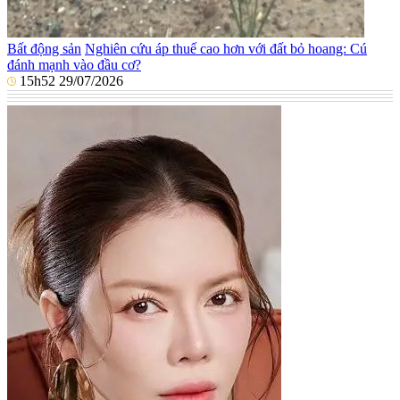
Bất động sản
Nghiên cứu áp thuế cao hơn với đất bỏ hoang: Cú
đánh mạnh vào đầu cơ?
15h52 29/07/2026