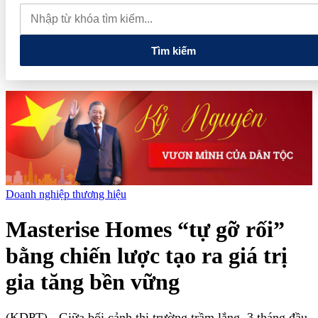
quay đầu giảm sâu
Thiết lập các cơ chế, chính sách đặc thù để
thúc đẩy phát triển khu kinh tế đặc biệt
Giá xăng dầu hôm nay
7/8: Dầu thế giới bật tăng mạnh, giá xăng trong nước đồng loạt giảm
Tìm kiếm
Doanh nghiệp thương hiệu
Masterise Homes “tự gỡ rối”
bằng chiến lược tạo ra giá trị
gia tăng bền vững
(KDPT)
- Giữa bối cảnh thị trường trầm lắng, 3 tháng đầu