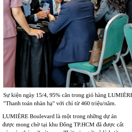
Sự kiện ngày 15/4, 95% căn trong giỏ hàng LUMIÈRE 
"Thanh toán nhàn hạ" với chỉ từ 460 triệu/năm.
LUMIÈRE Boulevard là một trong những dự án
được mong chờ tại khu Đông TP.HCM đã được cất