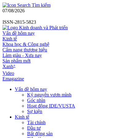
Tìm kiếm
07/08/2026
ISSN-2815-5823
Vấn đề hôm nay
Kinh tế
Khoa học & Công nghệ
Cẩm nang thương hiệu
Làm giàu - Xưa nay
Sản phẩm mới
+
Xanh
Video
Emagazine
Vấn đề hôm nay
Kỷ nguyên vươn mình
Góc nhìn
Hoạt động IDE/VUSTA
Sự kiện
Kinh tế
Tài chính
Đầu tư
Bất động sản