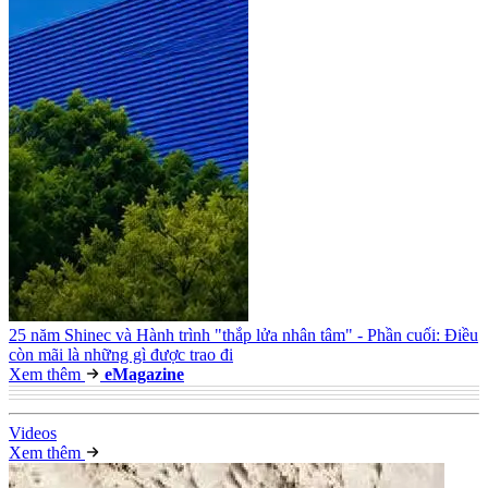
25 năm Shinec và Hành trình "thắp lửa nhân tâm" - Phần cuối: Điều
còn mãi là những gì được trao đi
Xem thêm
e
Magazine
Video
s
Xem thêm