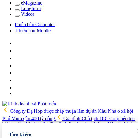
e
Magazine
Long
f
orm
Video
s
Phiên bản Computer
Phiên bản Mobile
Công ty Dạ Hợp được chấp thuận làm dự án Khu Nhà ở xã hội
Phú Minh gần 400 tỷ đồng
Gia đình Chủ tịch DIC Corp tiếp tục
bị bán giải chấp hơn 8 triệu cổ phiếu, doanh nghiệp mới hoàn thành
khoảng 1/4 kế hoạch năm
Giá vàng sáng nay (7/8): Vàng SJC
Tìm kiếm