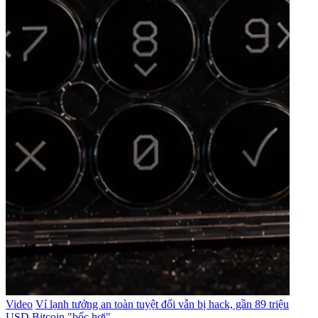
Video
Ví lạnh tưởng an toàn tuyệt đối vẫn bị hack, gần 89 triệu
USD Bitcoin "bốc hơi"