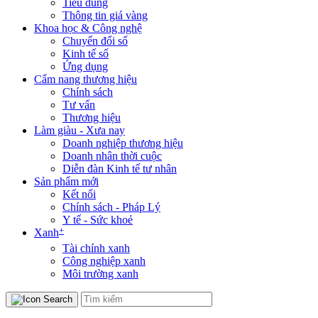
Tiêu dùng
Thông tin giá vàng
Khoa học & Công nghệ
Chuyển đổi số
Kinh tế số
Ứng dụng
Cẩm nang thương hiệu
Chính sách
Tư vấn
Thương hiệu
Làm giàu - Xưa nay
Doanh nghiệp thương hiệu
Doanh nhân thời cuộc
Diễn đàn Kinh tế tư nhân
Sản phẩm mới
Kết nối
Chính sách - Pháp Lý
Y tế - Sức khoẻ
+
Xanh
Tài chính xanh
Công nghiệp xanh
Môi trường xanh