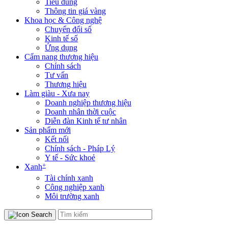
Tiêu dùng
Thông tin giá vàng
Khoa học & Công nghệ
Chuyển đổi số
Kinh tế số
Ứng dụng
Cẩm nang thương hiệu
Chính sách
Tư vấn
Thương hiệu
Làm giàu - Xưa nay
Doanh nghiệp thương hiệu
Doanh nhân thời cuộc
Diễn đàn Kinh tế tư nhân
Sản phẩm mới
Kết nối
Chính sách - Pháp Lý
Y tế - Sức khoẻ
+
Xanh
Tài chính xanh
Công nghiệp xanh
Môi trường xanh