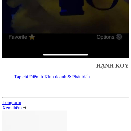
HẠNH KOY
Tạp chí Điện tử Kinh doanh & Phát triển
Long
f
orm
Xem thêm