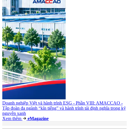
Doanh nghiệp Việt và hành trình ESG - Phần VIII: AMACCAO -
Tập đoàn đa ngành “kín tiếng” và hành trình tái định nghĩa trong kỷ
nguyên xanh
Xem thêm
e
Magazine