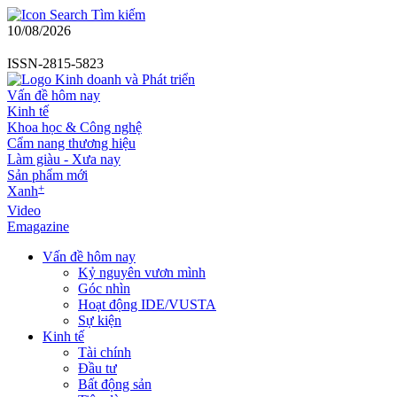
Tìm kiếm
10/08/2026
ISSN-2815-5823
Vấn đề hôm nay
Kinh tế
Khoa học & Công nghệ
Cẩm nang thương hiệu
Làm giàu - Xưa nay
Sản phẩm mới
+
Xanh
Video
Emagazine
Vấn đề hôm nay
Kỷ nguyên vươn mình
Góc nhìn
Hoạt động IDE/VUSTA
Sự kiện
Kinh tế
Tài chính
Đầu tư
Bất động sản