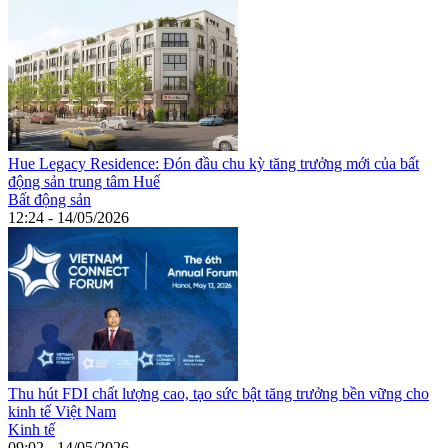
Hue Legacy Residence: Đón đầu chu kỳ tăng trưởng mới của bất
động sản trung tâm Huế
Bất động sản
12:24 - 14/05/2026
Thu hút FDI chất lượng cao, tạo sức bật tăng trưởng bền vững cho
kinh tế Việt Nam
Kinh tế
09:02 - 14/05/2026