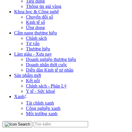
Tiêu dùng
Thông tin giá vàng
Khoa học & Công nghệ
Chuyển đổi số
Kinh tế số
Ứng dụng
Cẩm nang thương hiệu
Chính sách
Tư vấn
Thương hiệu
Làm giàu - Xưa nay
Doanh nghiệp thương hiệu
Doanh nhân thời cuộc
Diễn đàn Kinh tế tư nhân
Sản phẩm mới
Kết nối
Chính sách - Pháp Lý
Y tế - Sức khoẻ
+
Xanh
Tài chính xanh
Công nghiệp xanh
Môi trường xanh