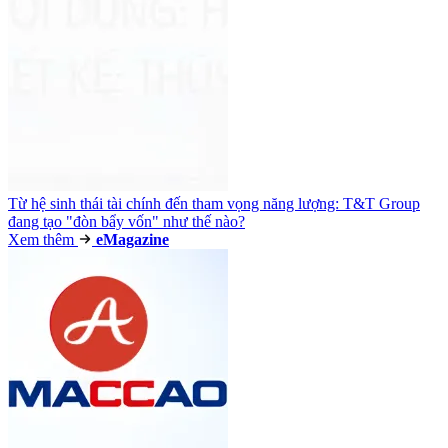
Từ hệ sinh thái tài chính đến tham vọng năng lượng: T&T Group
đang tạo "đòn bẩy vốn" như thế nào?
Xem thêm
e
Magazine