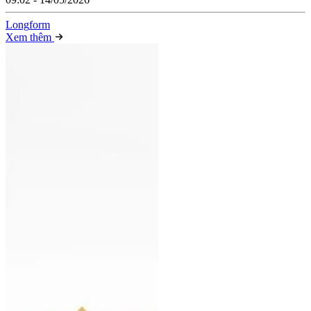
Long
f
orm
Xem thêm