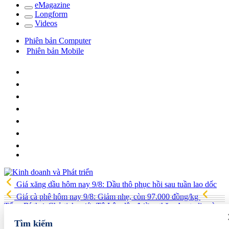
e
Magazine
Long
f
orm
Video
s
Phiên bản Computer
Phiên bản Mobile
Giá xăng dầu hôm nay 9/8: Dầu thô phục hồi sau tuần lao dốc
Giá cà phê hôm nay 9/8: Giảm nhẹ, còn 97.000 đồng/kg
Tổng Bí thư, Chủ tịch nước Tô Lâm lên đường thăm Australia và
New Zealand
Quốc hội tiếp tục thảo luận về hai dự án luật liên
Tìm kiếm