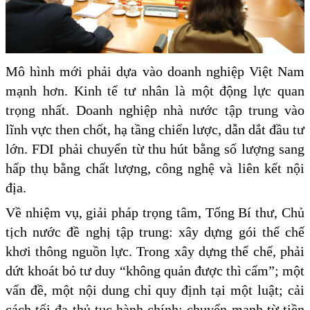
Mô hình mới phải dựa vào doanh nghiệp Việt Nam
mạnh hơn. Kinh tế tư nhân là một động lực quan
trọng nhất. Doanh nghiệp nhà nước tập trung vào
lĩnh vực then chốt, hạ tầng chiến lược, dẫn dắt đầu tư
lớn. FDI phải chuyển từ thu hút bằng số lượng sang
hấp thụ bằng chất lượng, công nghệ và liên kết nội
địa.
Về nhiệm vụ, giải pháp trọng tâm, Tổng Bí thư, Chủ
tịch nước đề nghị tập trung: xây dựng gói thể chế
khơi thông nguồn lực. Trong xây dựng thể chế, phải
dứt khoát bỏ tư duy “không quản được thì cấm”; một
vấn đề, một nội dung chỉ quy định tại một luật; cải
cách tối đa thủ tục hành chính; chuyển mạnh từ tiền