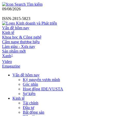
Tìm kiếm
09/08/2026
ISSN-2815-5823
Vấn đề hôm nay
Kinh tế
Khoa học & Công nghệ
Cẩm nang thương hiệu
Làm giàu - Xưa nay
Sản phẩm mới
+
Xanh
Video
Emagazine
Vấn đề hôm nay
Kỷ nguyên vươn mình
Góc nhìn
Hoạt động IDE/VUSTA
Sự kiện
Kinh tế
Tài chính
Đầu tư
Bất động sản