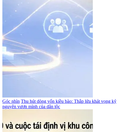
Góc nhìn
Thu hút dòng vốn kiều bào: Thắp lửa khát vọng kỷ
nguyên vươn mình của dân tộc