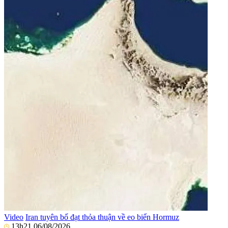
Video
Iran tuyên bố đạt thỏa thuận về eo biển Hormuz
13h21 06/08/2026