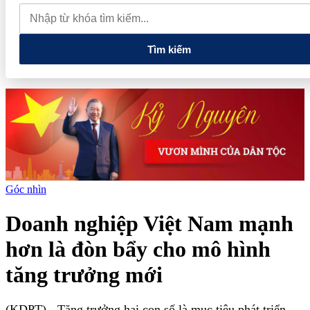
quan đến lĩnh vực tài chính, ngân hàng
Xử lý đến cùng các
vướng mắc, không đẩy doanh nghiệp đi vòng
Tìm kiếm
Góc nhìn
Doanh nghiệp Việt Nam mạnh
hơn là đòn bẩy cho mô hình
tăng trưởng mới
(KDPT)
- Tăng trưởng hai con số là mục tiêu phát triển