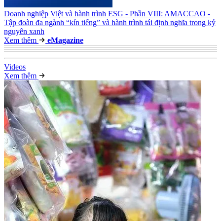
Doanh nghiệp Việt và hành trình ESG - Phần VIII: AMACCAO -
Tập đoàn đa ngành “kín tiếng” và hành trình tái định nghĩa trong kỷ
nguyên xanh
Xem thêm
e
Magazine
Video
s
Xem thêm