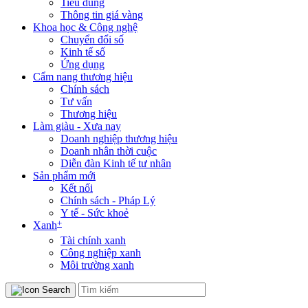
Tiêu dùng
Thông tin giá vàng
Khoa học & Công nghệ
Chuyển đổi số
Kinh tế số
Ứng dụng
Cẩm nang thương hiệu
Chính sách
Tư vấn
Thương hiệu
Làm giàu - Xưa nay
Doanh nghiệp thương hiệu
Doanh nhân thời cuộc
Diễn đàn Kinh tế tư nhân
Sản phẩm mới
Kết nối
Chính sách - Pháp Lý
Y tế - Sức khoẻ
+
Xanh
Tài chính xanh
Công nghiệp xanh
Môi trường xanh