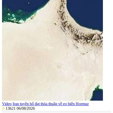
Video
Iran tuyên bố đạt thỏa thuận về eo biển Hormuz
13h21 06/08/2026