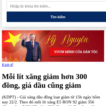
muốn mở rộng hợp tác công nghệ cao tại Đồng Nai
Từ hệ sinh
thái tài chính đến tham vọng năng lượng: T&T Group đang tạo
"đòn bẩy vốn" như thế nào?
Tìm kiếm
Kinh tế
Mỗi lít xăng giảm hơn 300
đồng, giá dầu cũng giảm
(KDPT)
- Giá xăng dầu đồng loạt giảm từ 15h ngày hôm
nay 22/2. Theo đó mỗi lít xăng E5 RON 92 giảm 356