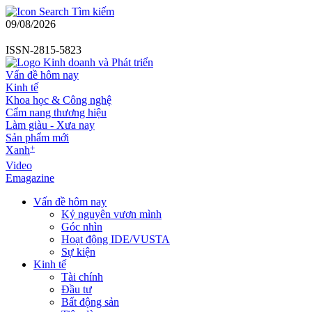
Tìm kiếm
09/08/2026
ISSN-2815-5823
Vấn đề hôm nay
Kinh tế
Khoa học & Công nghệ
Cẩm nang thương hiệu
Làm giàu - Xưa nay
Sản phẩm mới
+
Xanh
Video
Emagazine
Vấn đề hôm nay
Kỷ nguyên vươn mình
Góc nhìn
Hoạt động IDE/VUSTA
Sự kiện
Kinh tế
Tài chính
Đầu tư
Bất động sản