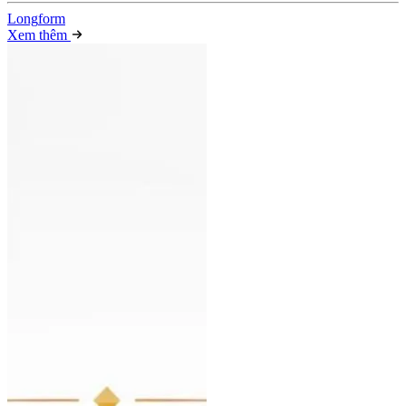
Long
f
orm
Xem thêm