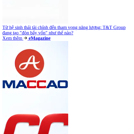
Từ hệ sinh thái tài chính đến tham vọng năng lượng: T&T Group
đang tạo "đòn bẩy vốn" như thế nào?
Xem thêm
e
Magazine