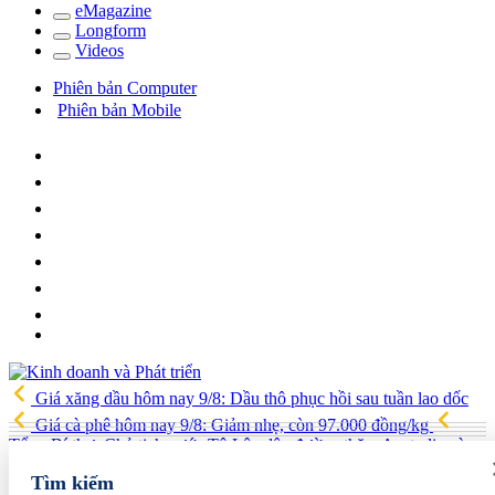
e
Magazine
Long
f
orm
Video
s
Phiên bản Computer
Phiên bản Mobile
Giá xăng dầu hôm nay 9/8: Dầu thô phục hồi sau tuần lao dốc
Giá cà phê hôm nay 9/8: Giảm nhẹ, còn 97.000 đồng/kg
Tổng Bí thư, Chủ tịch nước Tô Lâm lên đường thăm Australia và
New Zealand
Quốc hội tiếp tục thảo luận về hai dự án luật liên
Tìm kiếm