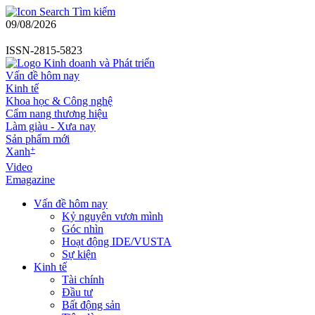
Tìm kiếm
09/08/2026
ISSN-2815-5823
Vấn đề hôm nay
Kinh tế
Khoa học & Công nghệ
Cẩm nang thương hiệu
Làm giàu - Xưa nay
Sản phẩm mới
+
Xanh
Video
Emagazine
Vấn đề hôm nay
Kỷ nguyên vươn mình
Góc nhìn
Hoạt động IDE/VUSTA
Sự kiện
Kinh tế
Tài chính
Đầu tư
Bất động sản