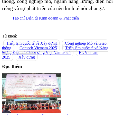
thông, công nghiệp mỏ, ngành năng lượng, điện nói
riêng và sự phát triển của nền kinh tế nói chung./.
Tạp chí Điện tử Kinh doanh & Phát triển
Từ khoá:
Triển lãm quốc tế về Xây dựng
Công nghiệp Mỏ và Giao
thông
Contech Vietnam 2025
Triển lãm quốc tế về Năng
lượng Điện và Chiếu sáng Việt Nam 2025
EL Vietnam
2025
Xây dựng
Đọc thêm