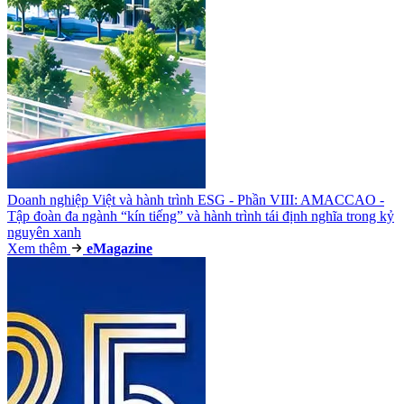
Doanh nghiệp Việt và hành trình ESG - Phần VIII: AMACCAO -
Tập đoàn đa ngành “kín tiếng” và hành trình tái định nghĩa trong kỷ
nguyên xanh
Xem thêm
e
Magazine