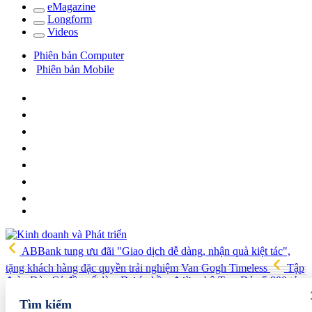
e
Magazine
Long
f
orm
Video
s
Phiên bản Computer
Phiên bản Mobile
ABBank tung ưu đãi "Giao dịch dễ dàng, nhận quà kiệt tác",
tặng khách hàng đặc quyền trải nghiệm Van Gogh Timeless
Tập
đoàn Đèo Cả đề xuất làm Dự án hầm đường bộ Tam Đảo 5.800 tỷ
Hải quan Lào Cai phát hiện 5 vụ vi phạm, tạm giữ gần 700 kg
Tìm kiếm