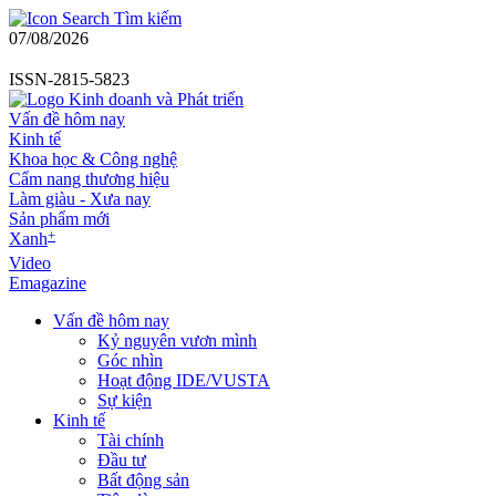
Tìm kiếm
07/08/2026
ISSN-2815-5823
Vấn đề hôm nay
Kinh tế
Khoa học & Công nghệ
Cẩm nang thương hiệu
Làm giàu - Xưa nay
Sản phẩm mới
+
Xanh
Video
Emagazine
Vấn đề hôm nay
Kỷ nguyên vươn mình
Góc nhìn
Hoạt động IDE/VUSTA
Sự kiện
Kinh tế
Tài chính
Đầu tư
Bất động sản