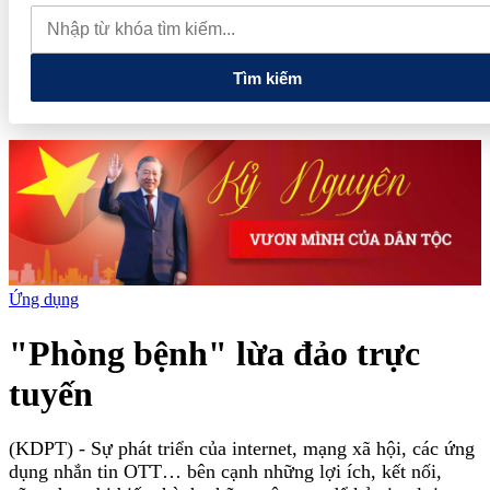
thực phẩm và nhiều điện thoại nhập lậu
Lan tỏa văn hóa kinh
doanh, tìm kiếm doanh nghiệp tiêu biểu trên toàn quốc
Địa chỉ
các cửa hàng rau củ quả sạch tại Hà Nội
Tìm kiếm
Ứng dụng
"Phòng bệnh" lừa đảo trực
tuyến
(KDPT)
- Sự phát triển của internet, mạng xã hội, các ứng
dụng nhắn tin OTT… bên cạnh những lợi ích, kết nối,