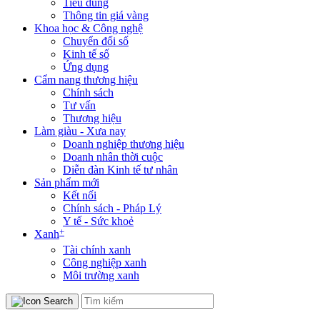
Tiêu dùng
Thông tin giá vàng
Khoa học & Công nghệ
Chuyển đổi số
Kinh tế số
Ứng dụng
Cẩm nang thương hiệu
Chính sách
Tư vấn
Thương hiệu
Làm giàu - Xưa nay
Doanh nghiệp thương hiệu
Doanh nhân thời cuộc
Diễn đàn Kinh tế tư nhân
Sản phẩm mới
Kết nối
Chính sách - Pháp Lý
Y tế - Sức khoẻ
+
Xanh
Tài chính xanh
Công nghiệp xanh
Môi trường xanh