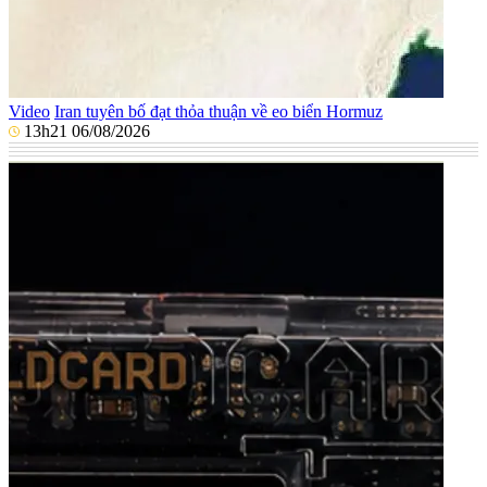
Video
Iran tuyên bố đạt thỏa thuận về eo biển Hormuz
13h21 06/08/2026