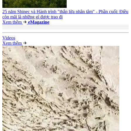
25 năm Shinec và Hành trình "thắp lửa nhân tâm" - Phần cuối: Điều
còn mãi là những gì được trao đi
Xem thêm
e
Magazine
Video
s
Xem thêm