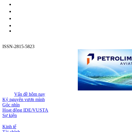
ISSN-2815-5823
Vấn đề hôm nay
Kỷ nguyên vươn mình
Góc nhìn
Hoạt động IDE/VUSTA
Sự kiện
Kinh tế
Tài chính