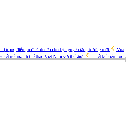
 thị trọng điểm, mở cánh cửa cho kỷ nguyên tăng trưởng mới
Vua
 kết nối ngành thể thao Việt Nam với thế giới
Thiết kế kiến trúc