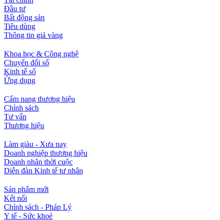
Đầu tư
Bất động sản
Tiêu dùng
Thông tin giá vàng
Khoa học & Công nghệ
Chuyển đổi số
Kinh tế số
Ứng dụng
Cẩm nang thương hiệu
Chính sách
Tư vấn
Thương hiệu
Làm giàu - Xưa nay
Doanh nghiệp thương hiệu
Doanh nhân thời cuộc
Diễn đàn Kinh tế tư nhân
Sản phẩm mới
Kết nối
Chính sách - Pháp Lý
Y tế - Sức khoẻ