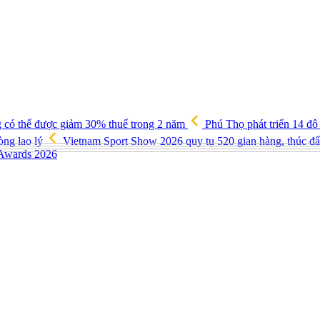
g có thể được giảm 30% thuế trong 2 năm
Phú Thọ phát triển 14 đô
òng lao lý
Vietnam Sport Show 2026 quy tụ 520 gian hàng, thúc đẩy
 Awards 2026