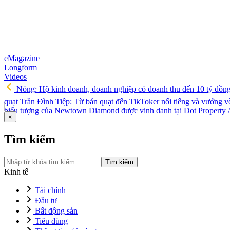
eMagazine
Longform
Videos
Nóng: Hộ kinh doanh, doanh nghiệp có doanh thu đến 10 tỷ đồn
quạt Trần Đình Tiệp: Từ bán quạt đến TikToker nổi tiếng và vướng v
biểu tượng của Newtown Diamond được vinh danh tại Dot Property
×
Tìm kiếm
Tìm kiếm
Kinh tế
Tài chính
Đầu tư
Bất động sản
Tiêu dùng