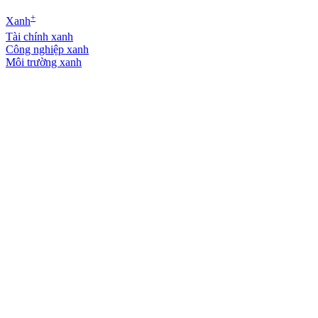
+
Xanh
Tài chính xanh
Công nghiệp xanh
Môi trường xanh