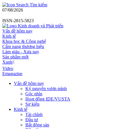
Tìm kiếm
07/08/2026
ISSN-2815-5823
Vấn đề hôm nay
Kinh tế
Khoa học & Công nghệ
Cẩm nang thương hiệu
Làm giàu - Xưa nay
Sản phẩm mới
+
Xanh
Video
Emagazine
Vấn đề hôm nay
Kỷ nguyên vươn mình
Góc nhìn
Hoạt động IDE/VUSTA
Sự kiện
Kinh tế
Tài chính
Đầu tư
Bất động sản