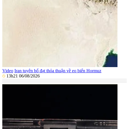
Video
Iran tuyên bố đạt thỏa thuận về eo biển Hormuz
13h21 06/08/2026