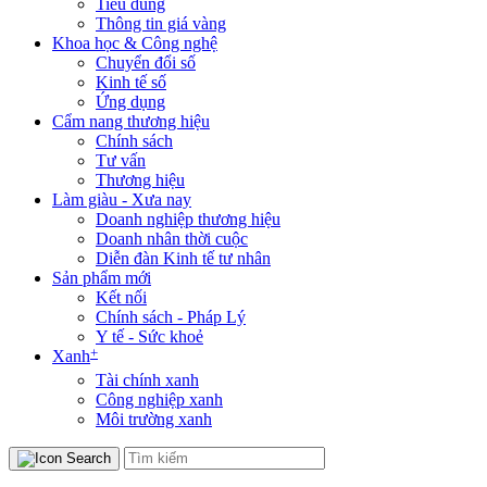
Tiêu dùng
Thông tin giá vàng
Khoa học & Công nghệ
Chuyển đổi số
Kinh tế số
Ứng dụng
Cẩm nang thương hiệu
Chính sách
Tư vấn
Thương hiệu
Làm giàu - Xưa nay
Doanh nghiệp thương hiệu
Doanh nhân thời cuộc
Diễn đàn Kinh tế tư nhân
Sản phẩm mới
Kết nối
Chính sách - Pháp Lý
Y tế - Sức khoẻ
+
Xanh
Tài chính xanh
Công nghiệp xanh
Môi trường xanh