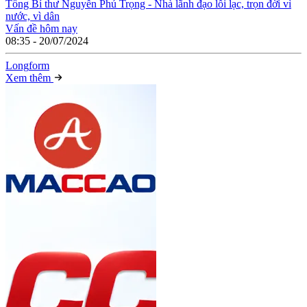
Tổng Bí thư Nguyễn Phú Trọng - Nhà lãnh đạo lỗi lạc, trọn đời vì
nước, vì dân
Vấn đề hôm nay
08:35 - 20/07/2024
Long
f
orm
Xem thêm