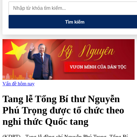
phiếu, doanh nghiệp mới hoàn thành khoảng 1/4 kế hoạch năm
Giá vàng sáng nay (7/8): Vàng SJC quay đầu giảm sâu
Thiết lập
các cơ chế, chính sách đặc thù để thúc đẩy phát triển khu kinh tế đặc
biệt
Tìm kiếm
Vấn đề hôm nay
Tang lễ Tổng Bí thư Nguyễn
Phú Trọng được tổ chức theo
nghi thức Quốc tang
(KDPT)
- Tang lễ đồng chí Nguyễn Phú Trọng, Tổng Bí