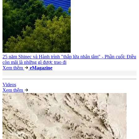
25 năm Shinec và Hành trình "thắp lửa nhân tâm" - Phần cuối: Điều
còn mãi là những gì được trao đi
Xem thêm
e
Magazine
Video
s
Xem thêm