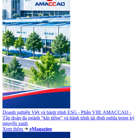
Doanh nghiệp Việt và hành trình ESG - Phần VIII: AMACCAO -
Tập đoàn đa ngành “kín tiếng” và hành trình tái định nghĩa trong kỷ
nguyên xanh
Xem thêm
e
Magazine