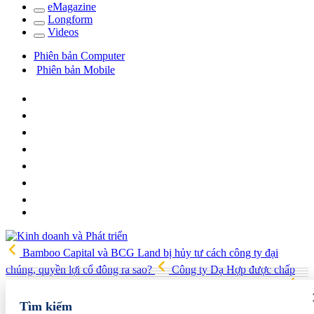
e
Magazine
Long
f
orm
Video
s
Phiên bản Computer
Phiên bản Mobile
Bamboo Capital và BCG Land bị hủy tư cách công ty đại
chúng, quyền lợi cổ đông ra sao?
Công ty Dạ Hợp được chấp
thuận làm dự án Khu Nhà ở xã hội Phú Minh gần 400 tỷ đồng
Gia đình Chủ tịch DIC Corp tiếp tục bị bán giải chấp hơn 8 triệu cổ
Tìm kiếm