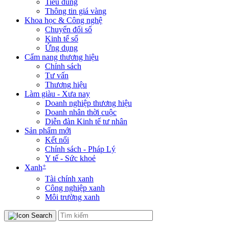
Tiêu dùng
Thông tin giá vàng
Khoa học & Công nghệ
Chuyển đổi số
Kinh tế số
Ứng dụng
Cẩm nang thương hiệu
Chính sách
Tư vấn
Thương hiệu
Làm giàu - Xưa nay
Doanh nghiệp thương hiệu
Doanh nhân thời cuộc
Diễn đàn Kinh tế tư nhân
Sản phẩm mới
Kết nối
Chính sách - Pháp Lý
Y tế - Sức khoẻ
+
Xanh
Tài chính xanh
Công nghiệp xanh
Môi trường xanh