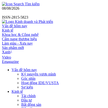
Tìm kiếm
08/08/2026
ISSN-2815-5823
Vấn đề hôm nay
Kinh tế
Khoa học & Công nghệ
Cẩm nang thương hiệu
Làm giàu - Xưa nay
Sản phẩm mới
+
Xanh
Video
Emagazine
Vấn đề hôm nay
Kỷ nguyên vươn mình
Góc nhìn
Hoạt động IDE/VUSTA
Sự kiện
Kinh tế
Tài chính
Đầu tư
Bất động sản