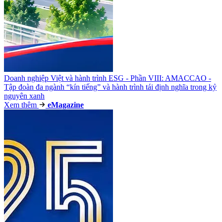
Doanh nghiệp Việt và hành trình ESG - Phần VIII: AMACCAO -
Tập đoàn đa ngành “kín tiếng” và hành trình tái định nghĩa trong kỷ
nguyên xanh
Xem thêm
e
Magazine