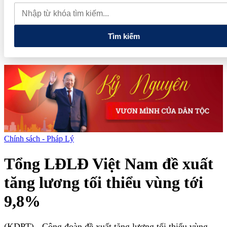
lao dốc mất mốc 100.000 đồng/kg
Chính phủ kiến tạo hệ sinh
thái phát triển, nâng tầm kinh tế tư nhân
Tìm kiếm
Chính sách - Pháp Lý
Tổng LĐLĐ Việt Nam đề xuất
tăng lương tối thiểu vùng tới
9,8%
(KDPT)
- Công đoàn đề xuất tăng lương tối thiểu vùng