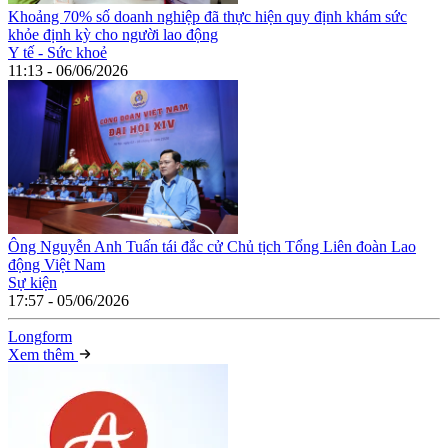
Khoảng 70% số doanh nghiệp đã thực hiện quy định khám sức
khỏe định kỳ cho người lao động
Y tế - Sức khoẻ
11:13 - 06/06/2026
Ông Nguyễn Anh Tuấn tái đắc cử Chủ tịch Tổng Liên đoàn Lao
động Việt Nam
Sự kiện
17:57 - 05/06/2026
Long
f
orm
Xem thêm