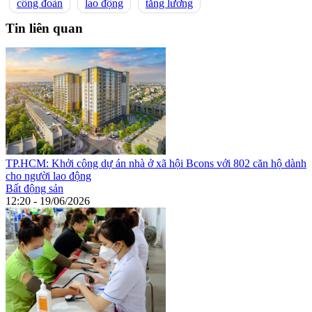
công đoàn
lao động
tăng lương
Tin liên quan
TP.HCM: Khởi công dự án nhà ở xã hội Bcons với 802 căn hộ dành
cho người lao động
Bất động sản
12:20 - 19/06/2026