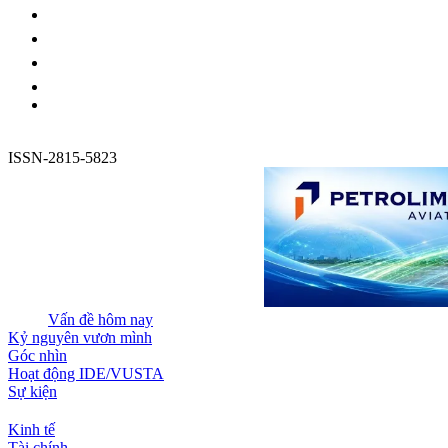
ISSN-2815-5823
Vấn đề hôm nay
Kỷ nguyên vươn mình
Góc nhìn
Hoạt động IDE/VUSTA
Sự kiện
Kinh tế
Tài chính