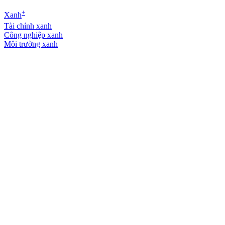
+
Xanh
Tài chính xanh
Công nghiệp xanh
Môi trường xanh