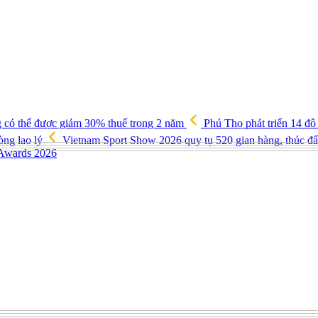
g có thể được giảm 30% thuế trong 2 năm
Phú Thọ phát triển 14 đô
òng lao lý
Vietnam Sport Show 2026 quy tụ 520 gian hàng, thúc đẩy
 Awards 2026