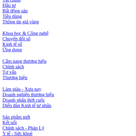
Đầu tư
Bất động sản
Tiêu dùng
Thông tin giá vàng
Khoa học & Công nghệ
Chuyển đổi số
Kinh tế số
Ứng dụng
Cẩm nang thương hiệu
Chính sách
Tư vấn
Thương hiệu
Làm giàu - Xưa nay
Doanh nghiệp thương hiệu
Doanh nhân thời cuộc
Diễn đàn Kinh tế tư nhân
Sản phẩm mới
Kết nối
Chính sách - Pháp Lý
Y tế - Sức khoẻ