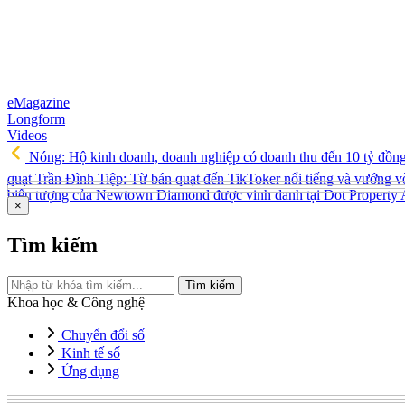
eMagazine
Longform
Videos
Nóng: Hộ kinh doanh, doanh nghiệp có doanh thu đến 10 tỷ đồn
quạt Trần Đình Tiệp: Từ bán quạt đến TikToker nổi tiếng và vướng v
biểu tượng của Newtown Diamond được vinh danh tại Dot Property
×
Tìm kiếm
Tìm kiếm
Khoa học & Công nghệ
Chuyển đổi số
Kinh tế số
Ứng dụng