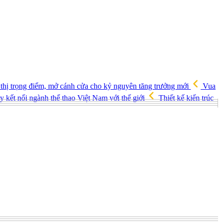
 thị trọng điểm, mở cánh cửa cho kỷ nguyên tăng trưởng mới
Vua
 kết nối ngành thể thao Việt Nam với thế giới
Thiết kế kiến trúc