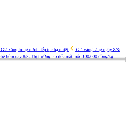
Giá xăng trong nước tiếp tục hạ nhiệt
Giá vàng sáng ngày 8/8:
hê hôm nay 8/8: Thị trường lao dốc mất mốc 100.000 đồng/kg