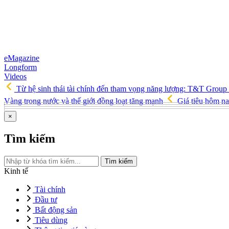
eMagazine
Longform
Videos
Từ hệ sinh thái tài chính đến tham vọng năng lượng: T&T Group
Vàng trong nước và thế giới đồng loạt tăng mạnh
Giá tiêu hôm na
×
Tìm kiếm
Tìm kiếm
Kinh tế
Tài chính
Đầu tư
Bất động sản
Tiêu dùng