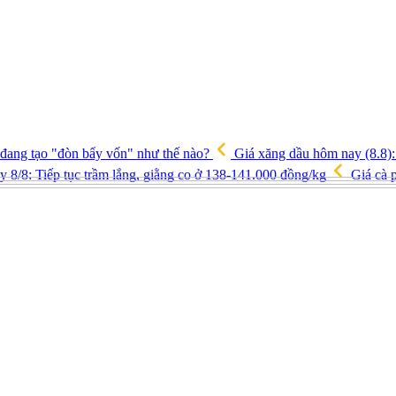
 đang tạo "đòn bẩy vốn" như thế nào?
Giá xăng dầu hôm nay (8.8): 
y 8/8: Tiếp tục trầm lắng, giằng co ở 138-141.000 đồng/kg
Giá cà p