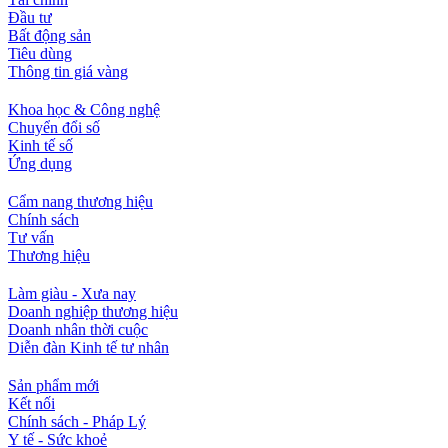
Đầu tư
Bất động sản
Tiêu dùng
Thông tin giá vàng
Khoa học & Công nghệ
Chuyển đổi số
Kinh tế số
Ứng dụng
Cẩm nang thương hiệu
Chính sách
Tư vấn
Thương hiệu
Làm giàu - Xưa nay
Doanh nghiệp thương hiệu
Doanh nhân thời cuộc
Diễn đàn Kinh tế tư nhân
Sản phẩm mới
Kết nối
Chính sách - Pháp Lý
Y tế - Sức khoẻ