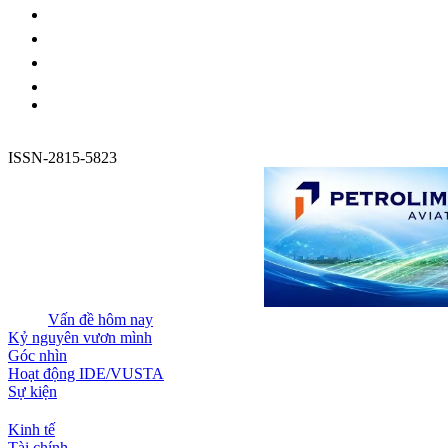
ISSN-2815-5823
Vấn đề hôm nay
Kỷ nguyên vươn mình
Góc nhìn
Hoạt động IDE/VUSTA
Sự kiện
Kinh tế
Tài chính