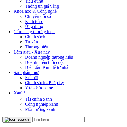
Tiêu dùng
Thông tin giá vàng
Khoa học & Công nghệ
Chuyển đổi số
Kinh tế số
Ứng dụng
Cẩm nang thương hiệu
Chính sách
Tư vấn
Thương hiệu
Làm giàu - Xưa nay
Doanh nghiệp thương hiệu
Doanh nhân thời cuộc
Diễn đàn Kinh tế tư nhân
Sản phẩm mới
Kết nối
Chính sách - Pháp Lý
Y tế - Sức khoẻ
+
Xanh
Tài chính xanh
Công nghiệp xanh
Môi trường xanh