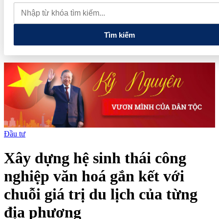
dự án Khu Nhà ở xã hội Phú Minh gần 400 tỷ đồng
Gia đình
Chủ tịch DIC Corp tiếp tục bị bán giải chấp hơn 8 triệu cổ phiếu,
doanh nghiệp mới hoàn thành khoảng 1/4 kế hoạch năm
Tìm kiếm
Đầu tư
Xây dựng hệ sinh thái công
nghiệp văn hoá gắn kết với
chuỗi giá trị du lịch của từng
địa phương