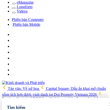
e
Magazine
Long
f
orm
Video
s
Phiên bản Computer
Phiên bản Mobile
Tản văn: Về xứ hoa
Capital Square: Dấu ấn khai mở chuẩn
sống tích hợp được vinh danh tại Dot Property Vietnam 2026
Bamboo Capital và BCG Land bị hủy tư cách công ty đại chúng,
quyền lợi cổ đông ra sao?
Công ty Dạ Hợp được chấp thuận làm
Tìm kiếm