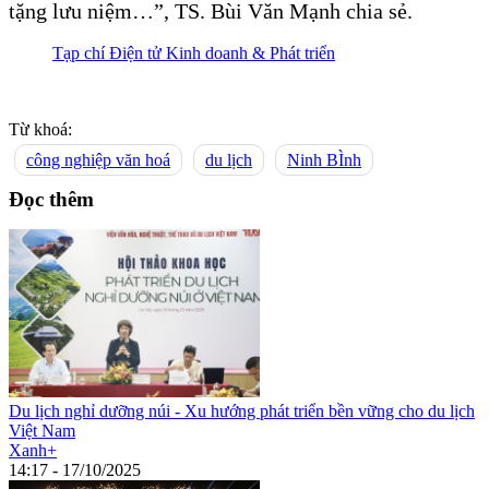
tặng lưu niệm…”, TS. Bùi Văn Mạnh chia sẻ.
Tạp chí Điện tử Kinh doanh & Phát triển
Từ khoá:
công nghiệp văn hoá
du lịch
Ninh BÌnh
Đọc thêm
Du lịch nghỉ dưỡng núi - Xu hướng phát triển bền vững cho du lịch
Việt Nam
Xanh+
14:17 - 17/10/2025