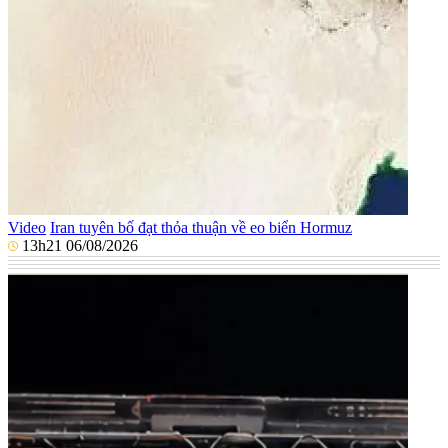
Video
Iran tuyên bố đạt thỏa thuận về eo biển Hormuz
13h21 06/08/2026