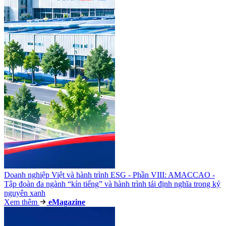
Doanh nghiệp Việt và hành trình ESG - Phần VIII: AMACCAO -
Tập đoàn đa ngành “kín tiếng” và hành trình tái định nghĩa trong kỷ
nguyên xanh
Xem thêm
e
Magazine