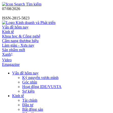
Tìm kiếm
07/08/2026
ISSN-2815-5823
Vấn đề hôm nay
Kinh tế
Khoa học & Công nghệ
Cẩm nang thương hiệu
Làm giàu - Xưa nay
Sản phẩm mới
+
Xanh
Video
Emagazine
Vấn đề hôm nay
Kỷ nguyên vươn mình
Góc nhìn
Hoạt động IDE/VUSTA
Sự kiện
Kinh tế
Tài chính
Đầu tư
Bất động sản