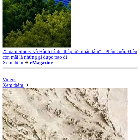
25 năm Shinec và Hành trình "thắp lửa nhân tâm" - Phần cuối: Điều
còn mãi là những gì được trao đi
Xem thêm
e
Magazine
Video
s
Xem thêm