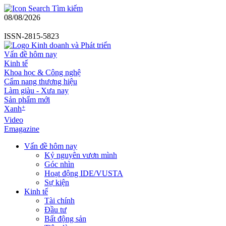
Tìm kiếm
08/08/2026
ISSN-2815-5823
Vấn đề hôm nay
Kinh tế
Khoa học & Công nghệ
Cẩm nang thương hiệu
Làm giàu - Xưa nay
Sản phẩm mới
+
Xanh
Video
Emagazine
Vấn đề hôm nay
Kỷ nguyên vươn mình
Góc nhìn
Hoạt động IDE/VUSTA
Sự kiện
Kinh tế
Tài chính
Đầu tư
Bất động sản