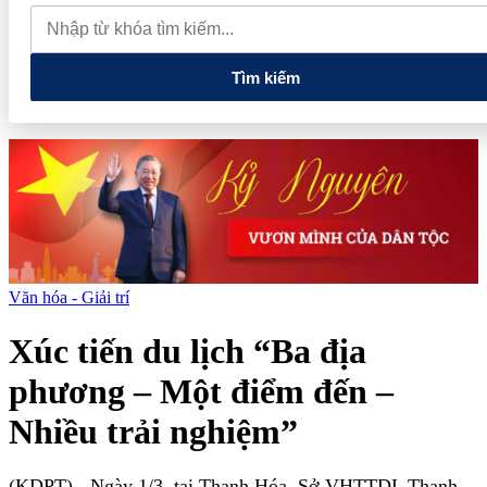
tiếng và vướng vòng lao lý
Vietnam Sport Show 2026 quy tụ
520 gian hàng, thúc đẩy kết nối ngành thể thao Việt Nam với thế
giới
Thiết kế kiến trúc biểu tượng của Newtown Diamond được
vinh danh tại Dot Property Awards 2026
Tìm kiếm
Văn hóa - Giải trí
Xúc tiến du lịch “Ba địa
phương – Một điểm đến –
Nhiều trải nghiệm”
(KDPT)
- Ngày 1/3, tại Thanh Hóa, Sở VHTTDL Thanh