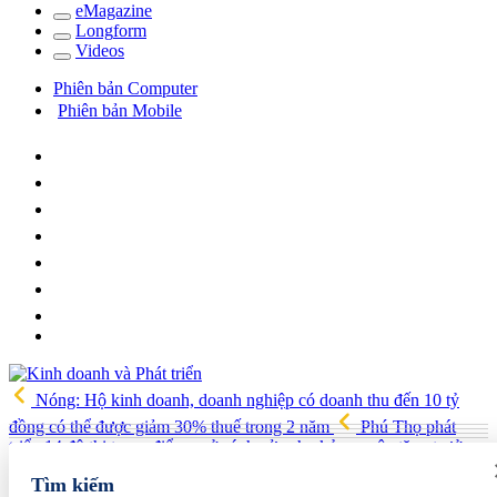
e
Magazine
Long
f
orm
Video
s
Phiên bản Computer
Phiên bản Mobile
Nóng: Hộ kinh doanh, doanh nghiệp có doanh thu đến 10 tỷ
đồng có thể được giảm 30% thuế trong 2 năm
Phú Thọ phát
triển 14 đô thị trọng điểm, mở cánh cửa cho kỷ nguyên tăng trưởng
mới
Vua quạt Trần Đình Tiệp: Từ bán quạt đến TikToker nổi
Tìm kiếm