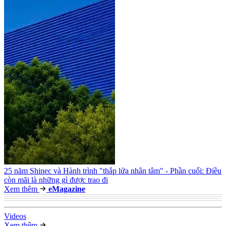
25 năm Shinec và Hành trình "thắp lửa nhân tâm" - Phần cuối: Điều
còn mãi là những gì được trao đi
Xem thêm
e
Magazine
Video
s
Xem thêm