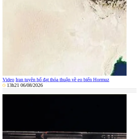
Video
Iran tuyên bố đạt thỏa thuận về eo biển Hormuz
13h21 06/08/2026