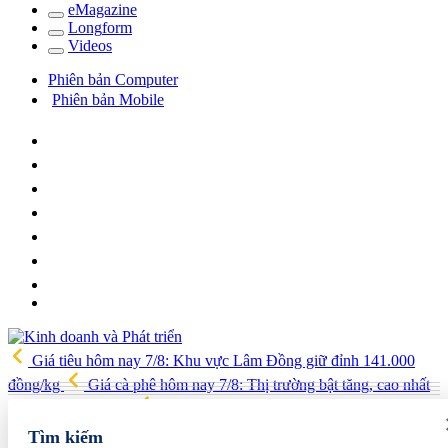
e
Magazine
Long
f
orm
Video
s
Phiên bản Computer
Phiên bản Mobile
Giá tiêu hôm nay 7/8: Khu vực Lâm Đồng giữ đỉnh 141.000
đồng/kg
Giá cà phê hôm nay 7/8: Thị trường bật tăng, cao nhất
lên 99.000 đồng/kg
Phát triển tối thiểu 20 doanh nghiệp làm chủ
công nghệ, sản phẩm công nghệ chiến lược
ABBank tung ưu
Tìm kiếm