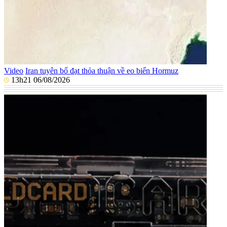
Video
Iran tuyên bố đạt thỏa thuận về eo biển Hormuz
13h21 06/08/2026