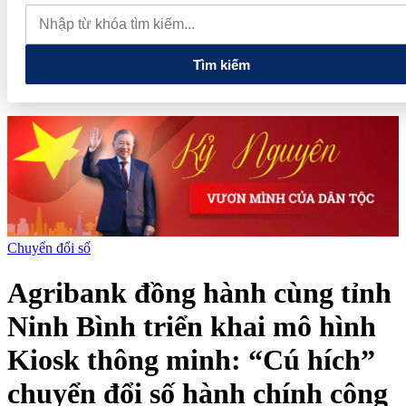
đãi "Giao dịch dễ dàng, nhận quà kiệt tác", tặng khách hàng đặc
quyền trải nghiệm Van Gogh Timeless
Tập đoàn Đèo Cả đề
xuất làm Dự án hầm đường bộ Tam Đảo 5.800 tỷ
Tìm kiếm
Chuyển đổi số
Agribank đồng hành cùng tỉnh
Ninh Bình triển khai mô hình
Kiosk thông minh: “Cú hích”
chuyển đổi số hành chính công