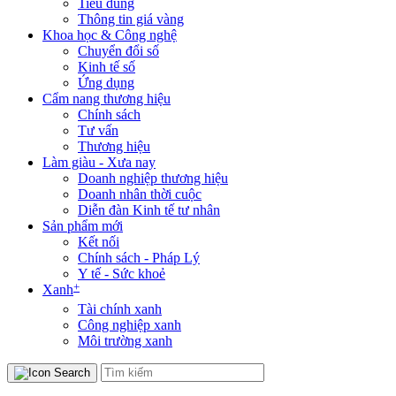
Tiêu dùng
Thông tin giá vàng
Khoa học & Công nghệ
Chuyển đổi số
Kinh tế số
Ứng dụng
Cẩm nang thương hiệu
Chính sách
Tư vấn
Thương hiệu
Làm giàu - Xưa nay
Doanh nghiệp thương hiệu
Doanh nhân thời cuộc
Diễn đàn Kinh tế tư nhân
Sản phẩm mới
Kết nối
Chính sách - Pháp Lý
Y tế - Sức khoẻ
+
Xanh
Tài chính xanh
Công nghiệp xanh
Môi trường xanh