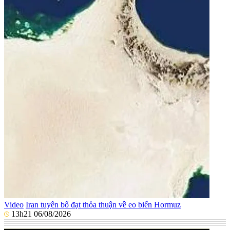
Video
Iran tuyên bố đạt thỏa thuận về eo biển Hormuz
13h21 06/08/2026