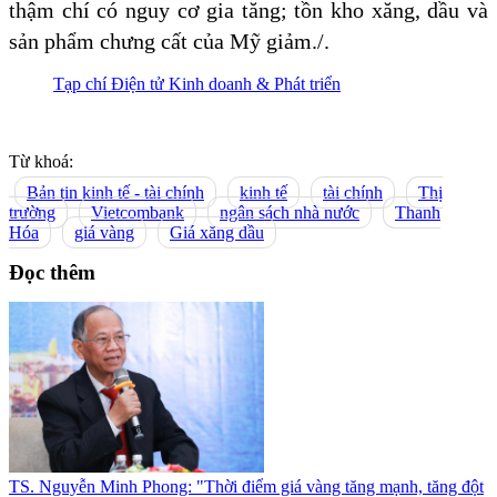
thậm chí có nguy cơ gia tăng; tồn kho xăng, dầu và
sản phẩm chưng cất của Mỹ giảm./.
Tạp chí Điện tử Kinh doanh & Phát triển
Từ khoá:
Bản tin kinh tế - tài chính
kinh tế
tài chính
Thị
trường
Vietcombank
ngân sách nhà nước
Thanh
Hóa
giá vàng
Giá xăng dầu
Đọc thêm
TS. Nguyễn Minh Phong: "Thời điểm giá vàng tăng mạnh, tăng đột