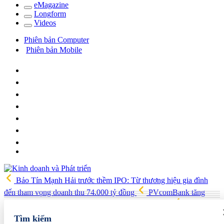
e
Magazine
Long
f
orm
Video
s
Phiên bản Computer
Phiên bản Mobile
Bảo Tín Mạnh Hải trước thềm IPO: Từ thương hiệu gia đình
đến tham vọng doanh thu 74.000 tỷ đồng
PVcomBank tăng
trưởng lợi nhuận tích cực, củng cố nền tảng tài chính
Việt Nam,
Australia xây dựng, triển khai chiến lược kết nối khoa học công
Tìm kiếm