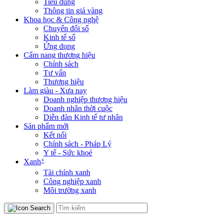
Tiêu dùng
Thông tin giá vàng
Khoa học & Công nghệ
Chuyển đổi số
Kinh tế số
Ứng dụng
Cẩm nang thương hiệu
Chính sách
Tư vấn
Thương hiệu
Làm giàu - Xưa nay
Doanh nghiệp thương hiệu
Doanh nhân thời cuộc
Diễn đàn Kinh tế tư nhân
Sản phẩm mới
Kết nối
Chính sách - Pháp Lý
Y tế - Sức khoẻ
+
Xanh
Tài chính xanh
Công nghiệp xanh
Môi trường xanh