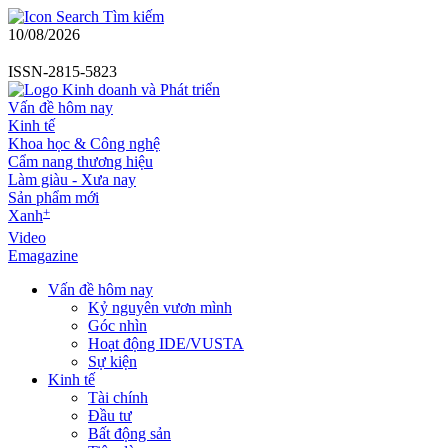
Tìm kiếm
10/08/2026
ISSN-2815-5823
Vấn đề hôm nay
Kinh tế
Khoa học & Công nghệ
Cẩm nang thương hiệu
Làm giàu - Xưa nay
Sản phẩm mới
+
Xanh
Video
Emagazine
Vấn đề hôm nay
Kỷ nguyên vươn mình
Góc nhìn
Hoạt động IDE/VUSTA
Sự kiện
Kinh tế
Tài chính
Đầu tư
Bất động sản