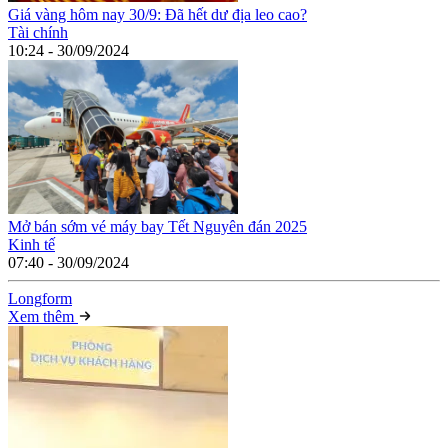
Giá vàng hôm nay 30/9: Đã hết dư địa leo cao?
Tài chính
10:24 - 30/09/2024
Mở bán sớm vé máy bay Tết Nguyên đán 2025
Kinh tế
07:40 - 30/09/2024
Long
f
orm
Xem thêm