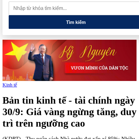
nghệ và đổi mới sáng tạo tầm nhìn dài hạn
5 chính sách lớn mở
đường cho thị trường hàng hóa phái sinh
Tuổi trẻ Điện Biên
thắp sáng ngọn lửa 'Tôi yêu Tổ quốc tôi'
Tìm kiếm
Kinh tế
Bản tin kinh tế - tài chính ngày
30/9: Giá vàng ngừng tăng, duy
trì trên ngưỡng cao
(KDPT)
- Thu ngân sách Nhà nước đạt xấp xỉ 85%; Nhiều