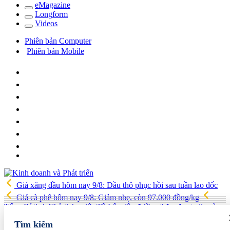
e
Magazine
Long
f
orm
Video
s
Phiên bản Computer
Phiên bản Mobile
Giá xăng dầu hôm nay 9/8: Dầu thô phục hồi sau tuần lao dốc
Giá cà phê hôm nay 9/8: Giảm nhẹ, còn 97.000 đồng/kg
Tổng Bí thư, Chủ tịch nước Tô Lâm lên đường thăm Australia và
New Zealand
Quốc hội tiếp tục thảo luận về hai dự án luật liên
Tìm kiếm