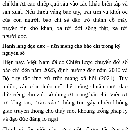
chí khi AI can thiệp quá sâu vào các khâu biên tập và
sản xuất. Nếu thiếu vắng bàn tay, trái tim và khối óc
của con người, báo chí sẽ dần trở thành cỗ máy
truyền tin khô khan, xa rời đời sống thật, xa rời
người đọc.
Hành lang đạo đức – nền móng cho báo chí trong kỷ
nguyên số
Hiện nay, Việt Nam đã có Chiến lược chuyển đổi số
báo chí đến năm 2025, định hướng đến năm 2030 và
Bộ quy tắc ứng xử trên mạng xã hội (2021). Tuy
nhiên, vẫn còn thiếu một hệ thống
chuẩn mực đạo
đức riêng cho việc sử dụng AI trong báo chí. Việc AI
tự động tạo, “xào xáo” thông tin, gây nhiễu không
gian truyền thông cho thấy một khoảng trống pháp lý
và đạo đức đáng lo ngại.
Chính vì vậy, việc xây dựng một bộ quy tắc ứng xử