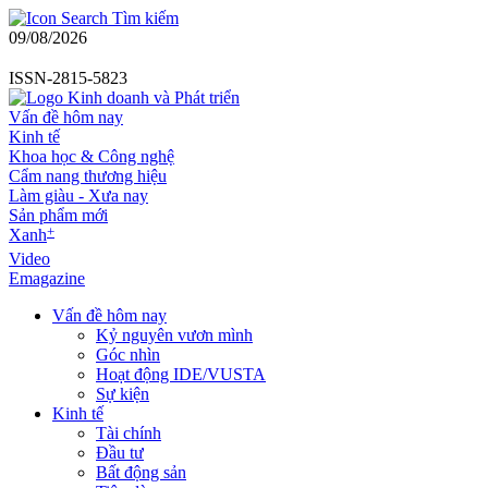
Tìm kiếm
09/08/2026
ISSN-2815-5823
Vấn đề hôm nay
Kinh tế
Khoa học & Công nghệ
Cẩm nang thương hiệu
Làm giàu - Xưa nay
Sản phẩm mới
+
Xanh
Video
Emagazine
Vấn đề hôm nay
Kỷ nguyên vươn mình
Góc nhìn
Hoạt động IDE/VUSTA
Sự kiện
Kinh tế
Tài chính
Đầu tư
Bất động sản