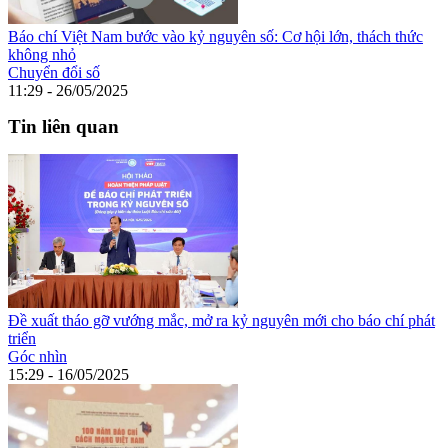
Báo chí Việt Nam bước vào kỷ nguyên số: Cơ hội lớn, thách thức
không nhỏ
Chuyển đổi số
11:29 - 26/05/2025
Tin liên quan
Đề xuất tháo gỡ vướng mắc, mở ra kỷ nguyên mới cho báo chí phát
triển
Góc nhìn
15:29 - 16/05/2025