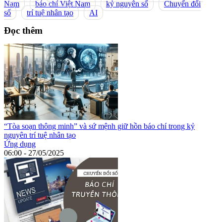
Nam
báo chí Việt Nam
kỷ nguyên số
Chuyển đổi
số
trí tuệ nhân tạo
AI
Đọc thêm
“Tòa soạn thông minh” và sứ mệnh giữ hồn báo chí trong kỷ
nguyên trí tuệ nhân tạo
Ứng dụng
06:00 - 27/05/2025