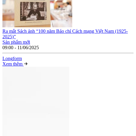
Ra mắt Sách ảnh “100 năm Báo chí Cách mạng Việt Nam (1925-
2025)”
Sản phẩm mới
09:00 - 11/06/2025
Long
f
orm
Xem thêm