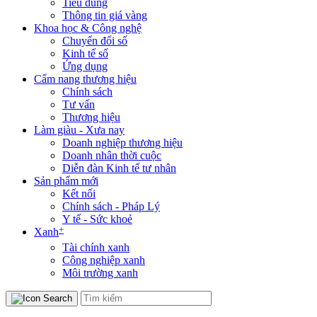
Tiêu dùng
Thông tin giá vàng
Khoa học & Công nghệ
Chuyển đổi số
Kinh tế số
Ứng dụng
Cẩm nang thương hiệu
Chính sách
Tư vấn
Thương hiệu
Làm giàu - Xưa nay
Doanh nghiệp thương hiệu
Doanh nhân thời cuộc
Diễn đàn Kinh tế tư nhân
Sản phẩm mới
Kết nối
Chính sách - Pháp Lý
Y tế - Sức khoẻ
+
Xanh
Tài chính xanh
Công nghiệp xanh
Môi trường xanh