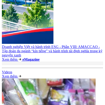
Doanh nghiệp Việt và hành trình ESG - Phần VIII: AMACCAO -
Tập đoàn đa ngành “kín tiếng” và hành trình tái định nghĩa trong kỷ
nguyên xanh
Xem thêm
e
Magazine
Video
s
Xem thêm