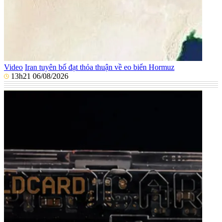
Video
Iran tuyên bố đạt thỏa thuận về eo biển Hormuz
13h21 06/08/2026