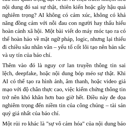
nội dung đó sai sự thật, thiên kiến hoặc gây hậu quả
nghiêm trọng? AI không có cảm xúc, không có khả
năng đồng cảm với nỗi đau con người hay thấu hiểu
hoàn cảnh xã hội. Một bài viết do máy móc tạo ra có
thể hoàn hảo về mặt ngữ pháp, logic, nhưng lại thiếu
đi chiều sâu nhân văn – yếu tố cốt lõi tạo nên bản sắc
và uy tín của báo chí.
Thêm vào đó là nguy cơ lan truyền thông tin sai
lệch, deepfake, hoặc nội dung bóp méo sự thật. Khi
AI có thể tạo ra hình ảnh, âm thanh, hoặc video giả
mạo với độ chân thực cao, việc kiểm chứng thông tin
trở nên khó khăn hơn bao giờ hết. Điều này đe dọa
nghiêm trọng đến niềm tin của công chúng – tài sản
quý giá nhất của báo chí.
Một rủi ro khác là
"sự vô cảm hóa" của nội dung báo