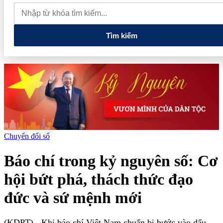
quan đến lĩnh vực tài chính, ngân hàng
Xử lý đến cùng các
vướng mắc, không đẩy doanh nghiệp đi vòng
Tìm kiếm
Chuyển đổi số
Báo chí trong kỷ nguyên số: Cơ
hội bứt phá, thách thức đạo
đức và sứ mệnh mới
(KDPT)
- Khi báo chí Việt Nam chuẩn bị bước vào dấu