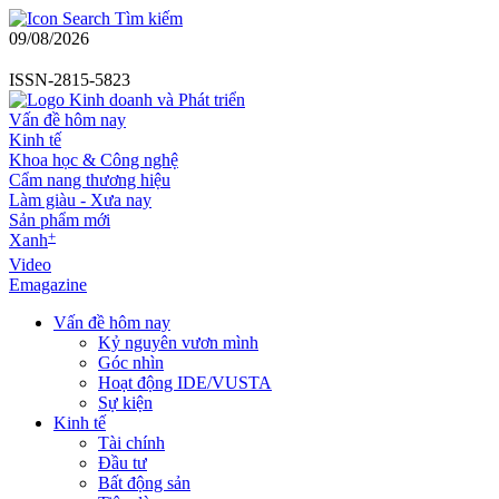
Tìm kiếm
09/08/2026
ISSN-2815-5823
Vấn đề hôm nay
Kinh tế
Khoa học & Công nghệ
Cẩm nang thương hiệu
Làm giàu - Xưa nay
Sản phẩm mới
+
Xanh
Video
Emagazine
Vấn đề hôm nay
Kỷ nguyên vươn mình
Góc nhìn
Hoạt động IDE/VUSTA
Sự kiện
Kinh tế
Tài chính
Đầu tư
Bất động sản