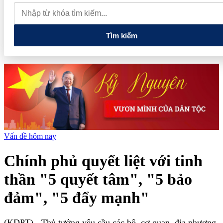
muốn mở rộng hợp tác công nghệ cao tại Đồng Nai
Từ hệ sinh
thái tài chính đến tham vọng năng lượng: T&T Group đang tạo
"đòn bẩy vốn" như thế nào?
Tìm kiếm
Vấn đề hôm nay
Chính phủ quyết liệt với tinh
thần "5 quyết tâm", "5 bảo
đảm", "5 đẩy mạnh"
(KDPT)
- Thủ tướng yêu cầu các bộ, cơ quan, địa phương