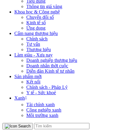
Tiêu dùng
Thông tin giá vàng
Khoa học & Công nghệ
Chuyển đổi số
Kinh tế số
Ứng dụng
Cẩm nang thương hiệu
Chính sách
Tư vấn
Thương hiệu
Làm giàu - Xưa nay
Doanh nghiệp thương hiệu
Doanh nhân thời cuộc
Diễn đàn Kinh tế tư nhân
Sản phẩm mới
Kết nối
Chính sách - Pháp Lý
Y tế - Sức khoẻ
+
Xanh
Tài chính xanh
Công nghiệp xanh
Môi trường xanh