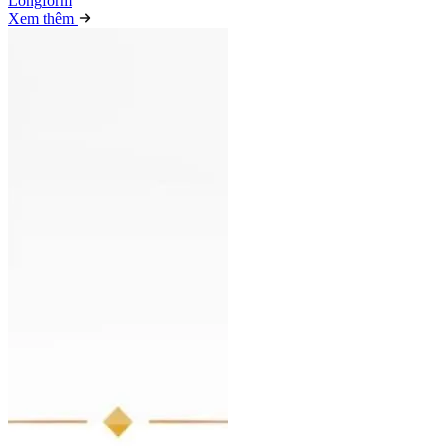
Long
f
orm
Xem thêm