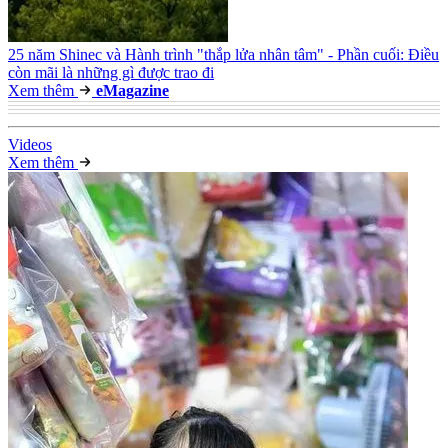
25 năm Shinec và Hành trình "thắp lửa nhân tâm" - Phần cuối: Điều
còn mãi là những gì được trao đi
Xem thêm
e
Magazine
Video
s
Xem thêm