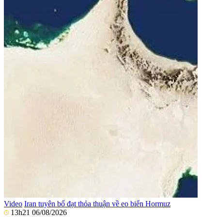
Video
Iran tuyên bố đạt thỏa thuận về eo biển Hormuz
13h21 06/08/2026