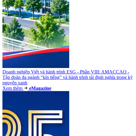
Doanh nghiệp Việt và hành trình ESG - Phần VIII: AMACCAO -
Tập đoàn đa ngành “kín tiếng” và hành trình tái định nghĩa trong kỷ
nguyên xanh
Xem thêm
e
Magazine