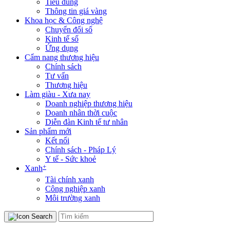
Tiêu dùng
Thông tin giá vàng
Khoa học & Công nghệ
Chuyển đổi số
Kinh tế số
Ứng dụng
Cẩm nang thương hiệu
Chính sách
Tư vấn
Thương hiệu
Làm giàu - Xưa nay
Doanh nghiệp thương hiệu
Doanh nhân thời cuộc
Diễn đàn Kinh tế tư nhân
Sản phẩm mới
Kết nối
Chính sách - Pháp Lý
Y tế - Sức khoẻ
+
Xanh
Tài chính xanh
Công nghiệp xanh
Môi trường xanh