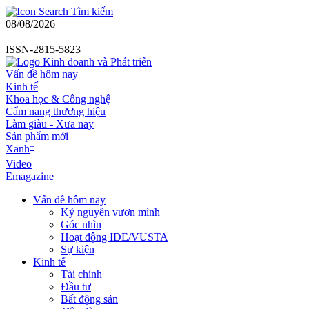
Tìm kiếm
08/08/2026
ISSN-2815-5823
Vấn đề hôm nay
Kinh tế
Khoa học & Công nghệ
Cẩm nang thương hiệu
Làm giàu - Xưa nay
Sản phẩm mới
+
Xanh
Video
Emagazine
Vấn đề hôm nay
Kỷ nguyên vươn mình
Góc nhìn
Hoạt động IDE/VUSTA
Sự kiện
Kinh tế
Tài chính
Đầu tư
Bất động sản