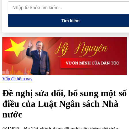
nghệ và đổi mới sáng tạo tầm nhìn dài hạn
5 chính sách lớn mở
đường cho thị trường hàng hóa phái sinh
Tuổi trẻ Điện Biên
thắp sáng ngọn lửa 'Tôi yêu Tổ quốc tôi'
Tìm kiếm
Vấn đề hôm nay
Đề nghị sửa đổi, bổ sung một số
điều của Luật Ngân sách Nhà
nước
(KDPT)
- Bộ Tài chính đang đề nghị xây dựng dự thảo