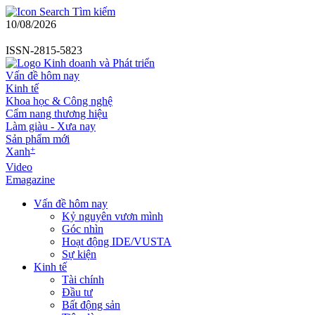
Tìm kiếm
10/08/2026
ISSN-2815-5823
Vấn đề hôm nay
Kinh tế
Khoa học & Công nghệ
Cẩm nang thương hiệu
Làm giàu - Xưa nay
Sản phẩm mới
+
Xanh
Video
Emagazine
Vấn đề hôm nay
Kỷ nguyên vươn mình
Góc nhìn
Hoạt động IDE/VUSTA
Sự kiện
Kinh tế
Tài chính
Đầu tư
Bất động sản