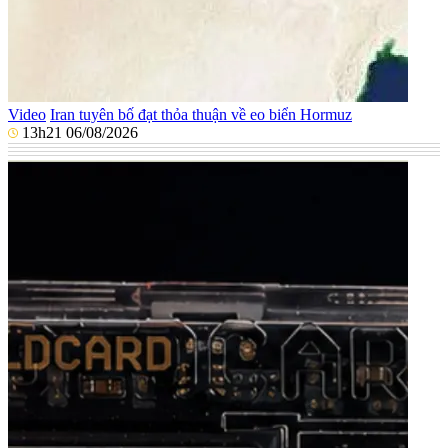
Video
Iran tuyên bố đạt thỏa thuận về eo biển Hormuz
13h21 06/08/2026