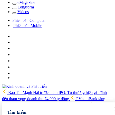
e
Magazine
Long
f
orm
Video
s
Phiên bản Computer
Phiên bản Mobile
Bảo Tín Mạnh Hải trước thềm IPO: Từ thương hiệu gia đình
đến tham vọng doanh thu 74.000 tỷ đồng
PVcomBank tăng
trưởng lợi nhuận tích cực, củng cố nền tảng tài chính
Việt Nam,
Australia xây dựng, triển khai chiến lược kết nối khoa học công
Tìm kiếm