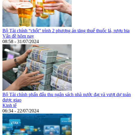
Bộ Tài chính “chốt” trình 2 phương án tăng thuế thuốc lá, rượu bia
Vấn đề hôm nay
08:58 - 31/07/2024
Bộ Tài chính phấn đấu thu ngân sách nhà nước đạt và vượt dự toán
được giao
Kinh tế
06:34 - 22/07/2024