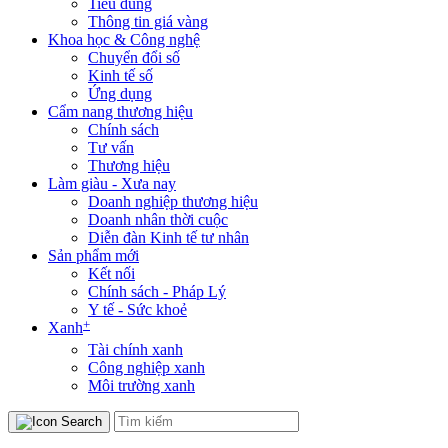
Tiêu dùng
Thông tin giá vàng
Khoa học & Công nghệ
Chuyển đổi số
Kinh tế số
Ứng dụng
Cẩm nang thương hiệu
Chính sách
Tư vấn
Thương hiệu
Làm giàu - Xưa nay
Doanh nghiệp thương hiệu
Doanh nhân thời cuộc
Diễn đàn Kinh tế tư nhân
Sản phẩm mới
Kết nối
Chính sách - Pháp Lý
Y tế - Sức khoẻ
+
Xanh
Tài chính xanh
Công nghiệp xanh
Môi trường xanh