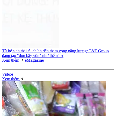
Từ hệ sinh thái tài chính đến tham vọng năng lượng: T&T Group
đang tạo "đòn bẩy vốn" như thế nào?
Xem thêm
e
Magazine
Video
s
Xem thêm