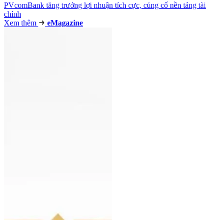
PVcomBank tăng trưởng lợi nhuận tích cực, củng cố nền tảng tài
chính
Xem thêm
e
Magazine