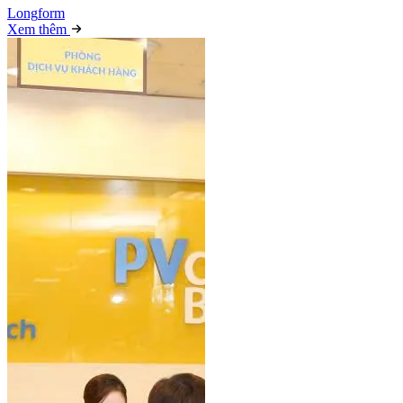
Long
f
orm
Xem thêm