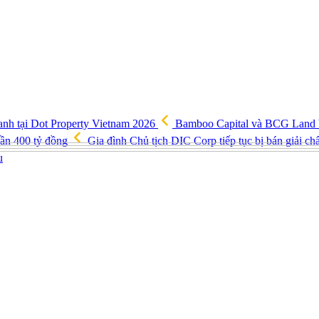
anh tại Dot Property Vietnam 2026
Bamboo Capital và BCG Land bị 
gần 400 tỷ đồng
Gia đình Chủ tịch DIC Corp tiếp tục bị bán giải ch
u