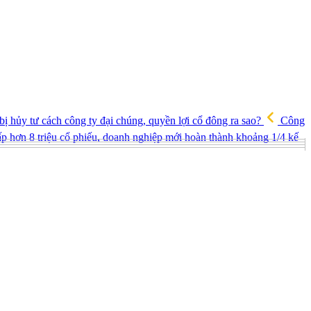
hủy tư cách công ty đại chúng, quyền lợi cổ đông ra sao?
Công
ấp hơn 8 triệu cổ phiếu, doanh nghiệp mới hoàn thành khoảng 1/4 kế