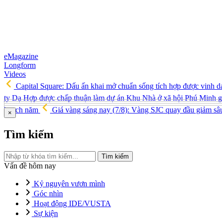
eMagazine
Longform
Videos
Capital Square: Dấu ấn khai mở chuẩn sống tích hợp được vinh d
ty Dạ Hợp được chấp thuận làm dự án Khu Nhà ở xã hội Phú Minh 
hoạch năm
Giá vàng sáng nay (7/8): Vàng SJC quay đầu giảm sâ
×
Tìm kiếm
Tìm kiếm
Vấn đề hôm nay
Kỷ nguyên vươn mình
Góc nhìn
Hoạt động IDE/VUSTA
Sự kiện