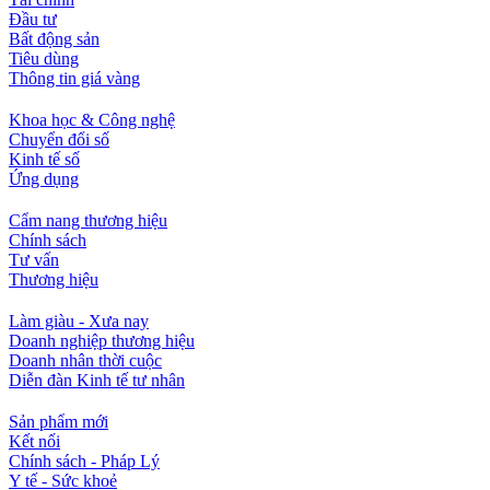
Đầu tư
Bất động sản
Tiêu dùng
Thông tin giá vàng
Khoa học & Công nghệ
Chuyển đổi số
Kinh tế số
Ứng dụng
Cẩm nang thương hiệu
Chính sách
Tư vấn
Thương hiệu
Làm giàu - Xưa nay
Doanh nghiệp thương hiệu
Doanh nhân thời cuộc
Diễn đàn Kinh tế tư nhân
Sản phẩm mới
Kết nối
Chính sách - Pháp Lý
Y tế - Sức khoẻ