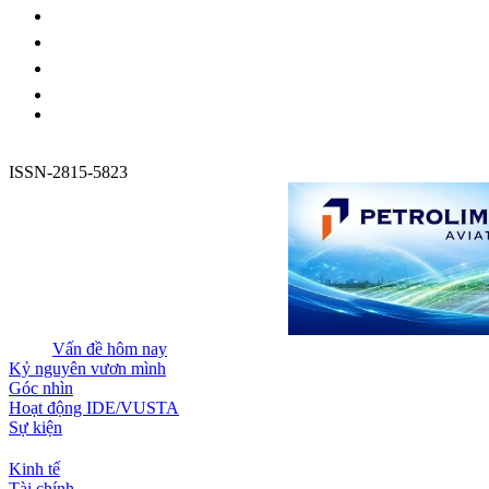
ISSN-2815-5823
Vấn đề hôm nay
Kỷ nguyên vươn mình
Góc nhìn
Hoạt động IDE/VUSTA
Sự kiện
Kinh tế
Tài chính