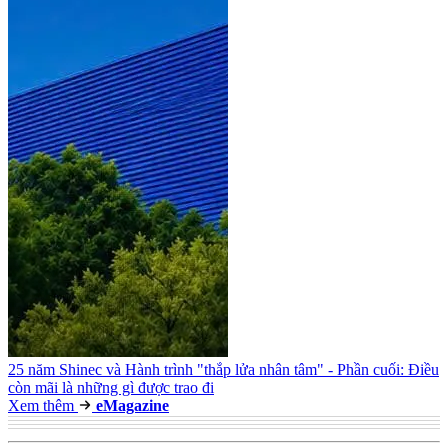
25 năm Shinec và Hành trình "thắp lửa nhân tâm" - Phần cuối: Điều
còn mãi là những gì được trao đi
Xem thêm
e
Magazine