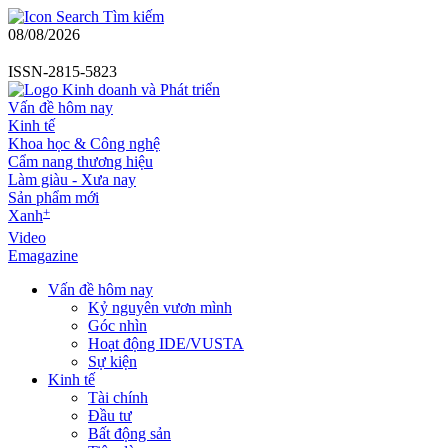
Tìm kiếm
08/08/2026
ISSN-2815-5823
Vấn đề hôm nay
Kinh tế
Khoa học & Công nghệ
Cẩm nang thương hiệu
Làm giàu - Xưa nay
Sản phẩm mới
+
Xanh
Video
Emagazine
Vấn đề hôm nay
Kỷ nguyên vươn mình
Góc nhìn
Hoạt động IDE/VUSTA
Sự kiện
Kinh tế
Tài chính
Đầu tư
Bất động sản