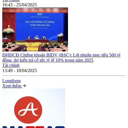
16:43 - 25/04/2025
ĐHĐCĐ Chứng khoán BIDV (BSC): Lợi nhuận mục tiêu 560 tỷ
đồng, dự kiến trả cổ tức tỷ lệ 10% trong năm 2025
Tài chính
13:49 - 18/04/2025
Long
f
orm
Xem thêm