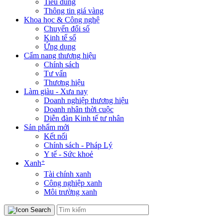
Tiêu dùng
Thông tin giá vàng
Khoa học & Công nghệ
Chuyển đổi số
Kinh tế số
Ứng dụng
Cẩm nang thương hiệu
Chính sách
Tư vấn
Thương hiệu
Làm giàu - Xưa nay
Doanh nghiệp thương hiệu
Doanh nhân thời cuộc
Diễn đàn Kinh tế tư nhân
Sản phẩm mới
Kết nối
Chính sách - Pháp Lý
Y tế - Sức khoẻ
+
Xanh
Tài chính xanh
Công nghiệp xanh
Môi trường xanh