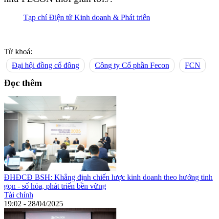
Tạp chí Điện tử Kinh doanh & Phát triển
Từ khoá:
Đại hội đồng cổ đông
Công ty Cổ phần Fecon
FCN
Đọc thêm
ĐHĐCĐ BSH: Khẳng định chiến lược kinh doanh theo hướng tinh
gọn - số hóa, phát triển bền vững
Tài chính
19:02 - 28/04/2025