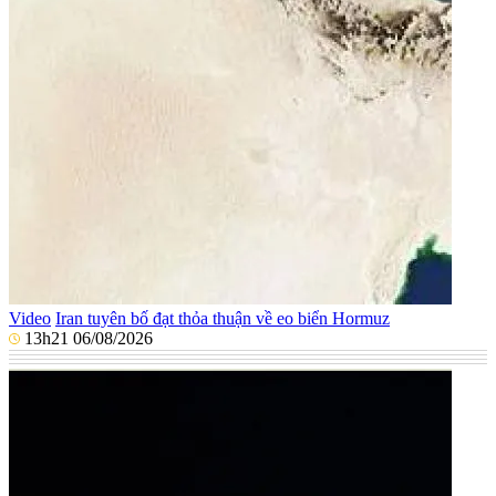
Video
Iran tuyên bố đạt thỏa thuận về eo biển Hormuz
13h21 06/08/2026