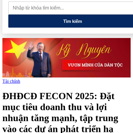
nghiệp có doanh thu đến 10 tỷ đồng có thể được giảm 30% thuế
trong 2 năm
Phú Thọ phát triển 14 đô thị trọng điểm, mở cánh
cửa cho kỷ nguyên tăng trưởng mới
Tìm kiếm
Tài chính
ĐHĐCĐ FECON 2025: Đặt
mục tiêu doanh thu và lợi
nhuận tăng mạnh, tập trung
vào các dự án phát triển hạ