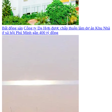
Bất động sản
Công ty Dạ Hợp được chấp thuận làm dự án Khu Nhà
ở xã hội Phú Minh gần 400 tỷ đồng