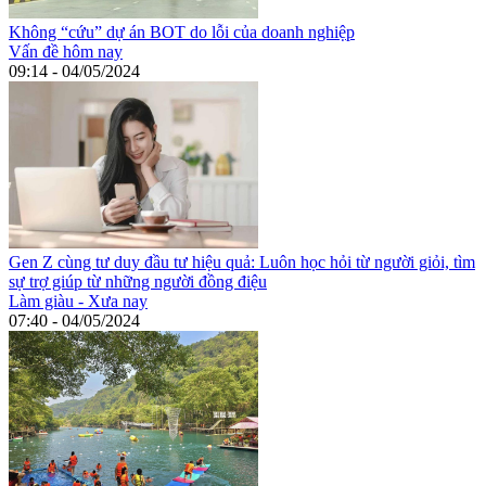
Không “cứu” dự án BOT do lỗi của doanh nghiệp
Vấn đề hôm nay
09:14 - 04/05/2024
Gen Z cùng tư duy đầu tư hiệu quả: Luôn học hỏi từ người giỏi, tìm
sự trợ giúp từ những người đồng điệu
Làm giàu - Xưa nay
07:40 - 04/05/2024