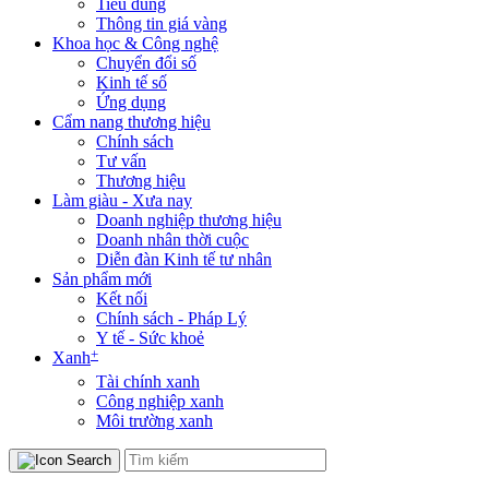
Tiêu dùng
Thông tin giá vàng
Khoa học & Công nghệ
Chuyển đổi số
Kinh tế số
Ứng dụng
Cẩm nang thương hiệu
Chính sách
Tư vấn
Thương hiệu
Làm giàu - Xưa nay
Doanh nghiệp thương hiệu
Doanh nhân thời cuộc
Diễn đàn Kinh tế tư nhân
Sản phẩm mới
Kết nối
Chính sách - Pháp Lý
Y tế - Sức khoẻ
+
Xanh
Tài chính xanh
Công nghiệp xanh
Môi trường xanh