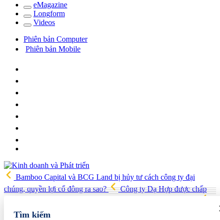
e
Magazine
Long
f
orm
Video
s
Phiên bản Computer
Phiên bản Mobile
Bamboo Capital và BCG Land bị hủy tư cách công ty đại
chúng, quyền lợi cổ đông ra sao?
Công ty Dạ Hợp được chấp
thuận làm dự án Khu Nhà ở xã hội Phú Minh gần 400 tỷ đồng
Gia đình Chủ tịch DIC Corp tiếp tục bị bán giải chấp hơn 8 triệu cổ
Tìm kiếm