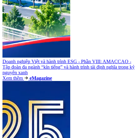
Doanh nghiệp Việt và hành trình ESG - Phần VIII: AMACCAO -
Tập đoàn đa ngành “kín tiếng” và hành trình tái định nghĩa trong kỷ
nguyên xanh
Xem thêm
e
Magazine