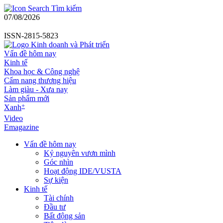
Tìm kiếm
07/08/2026
ISSN-2815-5823
Vấn đề hôm nay
Kinh tế
Khoa học & Công nghệ
Cẩm nang thương hiệu
Làm giàu - Xưa nay
Sản phẩm mới
+
Xanh
Video
Emagazine
Vấn đề hôm nay
Kỷ nguyên vươn mình
Góc nhìn
Hoạt động IDE/VUSTA
Sự kiện
Kinh tế
Tài chính
Đầu tư
Bất động sản