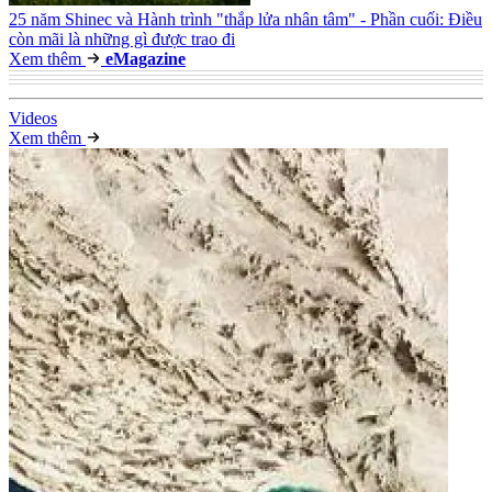
25 năm Shinec và Hành trình "thắp lửa nhân tâm" - Phần cuối: Điều
còn mãi là những gì được trao đi
Xem thêm
e
Magazine
Video
s
Xem thêm