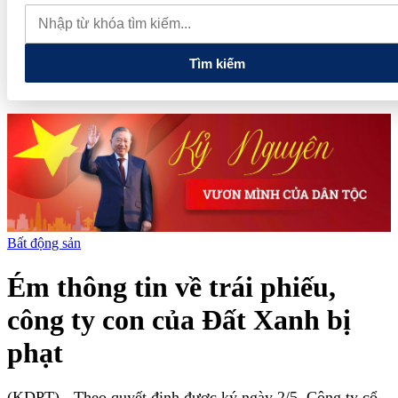
phiếu, doanh nghiệp mới hoàn thành khoảng 1/4 kế hoạch năm
Giá vàng sáng nay (7/8): Vàng SJC quay đầu giảm sâu
Thiết lập
các cơ chế, chính sách đặc thù để thúc đẩy phát triển khu kinh tế đặc
biệt
Tìm kiếm
Bất động sản
Ém thông tin về trái phiếu,
công ty con của Đất Xanh bị
phạt
(KDPT)
- Theo quyết định được ký ngày 2/5, Công ty cổ