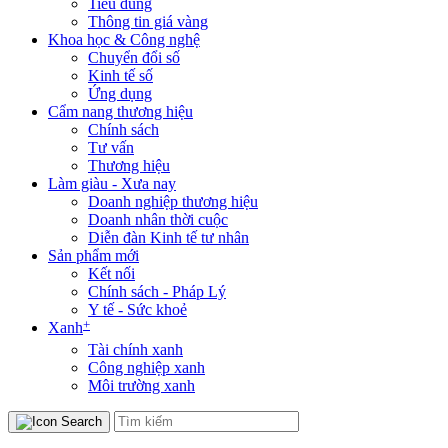
Tiêu dùng
Thông tin giá vàng
Khoa học & Công nghệ
Chuyển đổi số
Kinh tế số
Ứng dụng
Cẩm nang thương hiệu
Chính sách
Tư vấn
Thương hiệu
Làm giàu - Xưa nay
Doanh nghiệp thương hiệu
Doanh nhân thời cuộc
Diễn đàn Kinh tế tư nhân
Sản phẩm mới
Kết nối
Chính sách - Pháp Lý
Y tế - Sức khoẻ
+
Xanh
Tài chính xanh
Công nghiệp xanh
Môi trường xanh