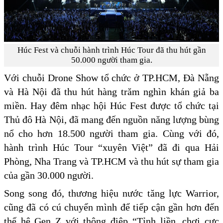
Húc Fest và chuỗi hành trình Húc Tour đã thu hút gần
50.000 người tham gia.
Với chuỗi Drone Show tổ chức ở TP.HCM, Đà Nẵng
và Hà Nội đã thu hút hàng trăm nghìn khán giả ba
miền. Hay đêm nhạc hội Húc Fest được tổ chức tại
Thủ đô Hà Nội, đã mang đến nguồn năng lượng bùng
nổ cho hơn 18.500 người tham gia. Cùng với đó,
hành trình Húc Tour “xuyên Việt” đã đi qua Hải
Phòng, Nha Trang và TP.HCM và thu hút sự tham gia
của gần 30.000 người.
Song song đó, thương hiệu nước tăng lực Warrior,
cũng đã có cú chuyển mình để tiếp cận gần hơn đến
thế hệ Gen Z với thông điệp “Tỉnh liền, chơi cực