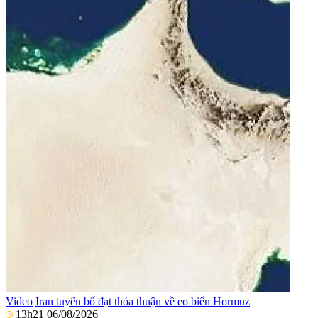
Video
Iran tuyên bố đạt thỏa thuận về eo biển Hormuz
13h21 06/08/2026