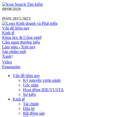
Tìm kiếm
08/08/2026
ISSN-2815-5823
Vấn đề hôm nay
Kinh tế
Khoa học & Công nghệ
Cẩm nang thương hiệu
Làm giàu - Xưa nay
Sản phẩm mới
+
Xanh
Video
Emagazine
Vấn đề hôm nay
Kỷ nguyên vươn mình
Góc nhìn
Hoạt động IDE/VUSTA
Sự kiện
Kinh tế
Tài chính
Đầu tư
Bất động sản