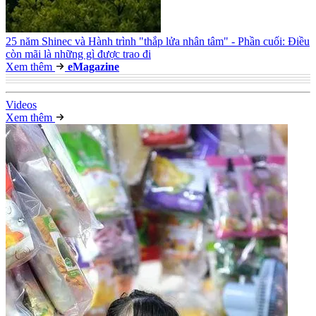
25 năm Shinec và Hành trình "thắp lửa nhân tâm" - Phần cuối: Điều
còn mãi là những gì được trao đi
Xem thêm
e
Magazine
Video
s
Xem thêm