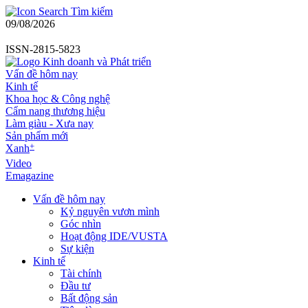
Tìm kiếm
09/08/2026
ISSN-2815-5823
Vấn đề hôm nay
Kinh tế
Khoa học & Công nghệ
Cẩm nang thương hiệu
Làm giàu - Xưa nay
Sản phẩm mới
+
Xanh
Video
Emagazine
Vấn đề hôm nay
Kỷ nguyên vươn mình
Góc nhìn
Hoạt động IDE/VUSTA
Sự kiện
Kinh tế
Tài chính
Đầu tư
Bất động sản