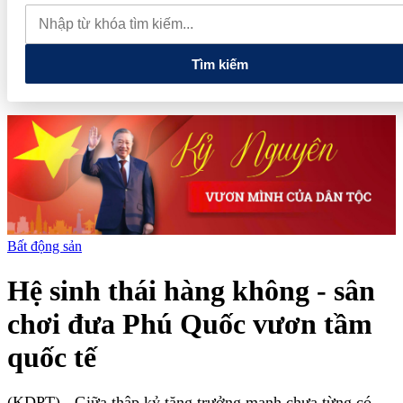
quan đến lĩnh vực tài chính, ngân hàng
Xử lý đến cùng các
vướng mắc, không đẩy doanh nghiệp đi vòng
Tìm kiếm
Bất động sản
Hệ sinh thái hàng không - sân
chơi đưa Phú Quốc vươn tầm
quốc tế
(KDPT)
- Giữa thập kỷ tăng trưởng mạnh chưa từng có