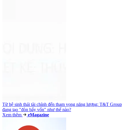
Từ hệ sinh thái tài chính đến tham vọng năng lượng: T&T Group
đang tạo "đòn bẩy vốn" như thế nào?
Xem thêm
e
Magazine