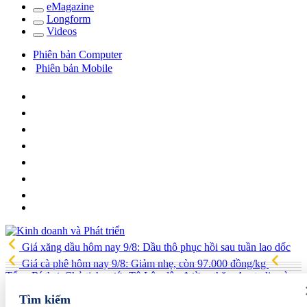
e
Magazine
Long
f
orm
Video
s
Phiên bản Computer
Phiên bản Mobile
Giá xăng dầu hôm nay 9/8: Dầu thô phục hồi sau tuần lao dốc
Giá cà phê hôm nay 9/8: Giảm nhẹ, còn 97.000 đồng/kg
Tổng Bí thư, Chủ tịch nước Tô Lâm lên đường thăm Australia và
New Zealand
Quốc hội tiếp tục thảo luận về hai dự án luật liên
Tìm kiếm