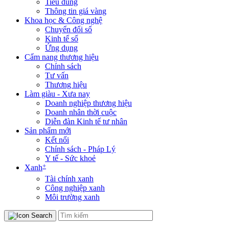
Tiêu dùng
Thông tin giá vàng
Khoa học & Công nghệ
Chuyển đổi số
Kinh tế số
Ứng dụng
Cẩm nang thương hiệu
Chính sách
Tư vấn
Thương hiệu
Làm giàu - Xưa nay
Doanh nghiệp thương hiệu
Doanh nhân thời cuộc
Diễn đàn Kinh tế tư nhân
Sản phẩm mới
Kết nối
Chính sách - Pháp Lý
Y tế - Sức khoẻ
+
Xanh
Tài chính xanh
Công nghiệp xanh
Môi trường xanh