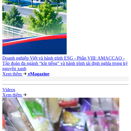
Doanh nghiệp Việt và hành trình ESG - Phần VIII: AMACCAO -
Tập đoàn đa ngành “kín tiếng” và hành trình tái định nghĩa trong kỷ
nguyên xanh
Xem thêm
e
Magazine
Video
s
Xem thêm