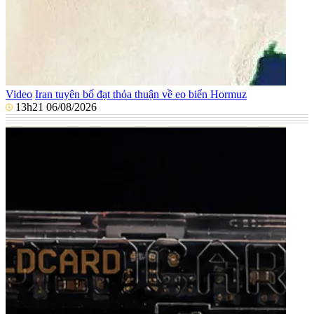
Video
Iran tuyên bố đạt thỏa thuận về eo biển Hormuz
13h21 06/08/2026