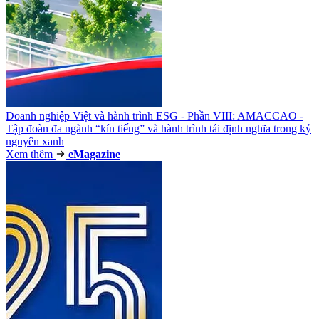
Doanh nghiệp Việt và hành trình ESG - Phần VIII: AMACCAO -
Tập đoàn đa ngành “kín tiếng” và hành trình tái định nghĩa trong kỷ
nguyên xanh
Xem thêm
e
Magazine