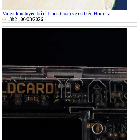
Video
Iran tuyên bố đạt thỏa thuận về eo biển Hormuz
13h21 06/08/2026