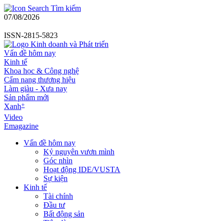
Tìm kiếm
07/08/2026
ISSN-2815-5823
Vấn đề hôm nay
Kinh tế
Khoa học & Công nghệ
Cẩm nang thương hiệu
Làm giàu - Xưa nay
Sản phẩm mới
+
Xanh
Video
Emagazine
Vấn đề hôm nay
Kỷ nguyên vươn mình
Góc nhìn
Hoạt động IDE/VUSTA
Sự kiện
Kinh tế
Tài chính
Đầu tư
Bất động sản