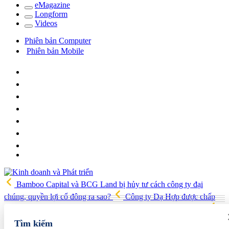
e
Magazine
Long
f
orm
Video
s
Phiên bản Computer
Phiên bản Mobile
Bamboo Capital và BCG Land bị hủy tư cách công ty đại
chúng, quyền lợi cổ đông ra sao?
Công ty Dạ Hợp được chấp
thuận làm dự án Khu Nhà ở xã hội Phú Minh gần 400 tỷ đồng
Gia đình Chủ tịch DIC Corp tiếp tục bị bán giải chấp hơn 8 triệu cổ
Tìm kiếm