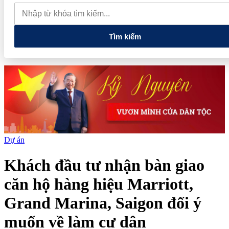
phiếu, doanh nghiệp mới hoàn thành khoảng 1/4 kế hoạch năm
Giá vàng sáng nay (7/8): Vàng SJC quay đầu giảm sâu
Thiết lập
các cơ chế, chính sách đặc thù để thúc đẩy phát triển khu kinh tế đặc
biệt
Tìm kiếm
Dự án
Khách đầu tư nhận bàn giao
căn hộ hàng hiệu Marriott,
Grand Marina, Saigon đổi ý
muốn về làm cư dân