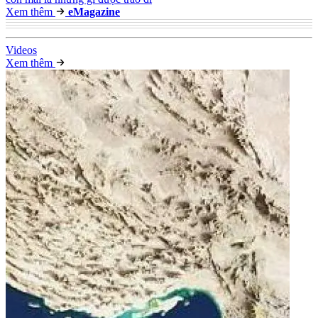
Xem thêm
e
Magazine
Video
s
Xem thêm