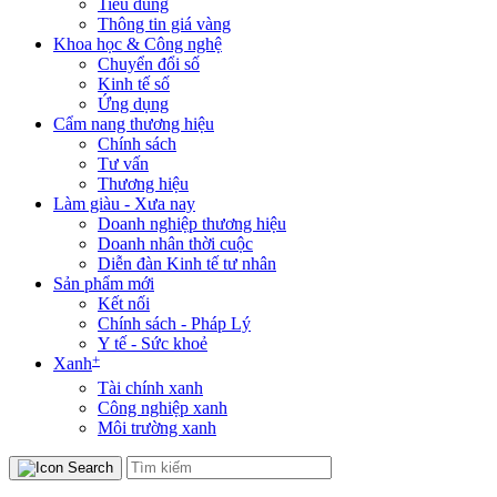
Tiêu dùng
Thông tin giá vàng
Khoa học & Công nghệ
Chuyển đổi số
Kinh tế số
Ứng dụng
Cẩm nang thương hiệu
Chính sách
Tư vấn
Thương hiệu
Làm giàu - Xưa nay
Doanh nghiệp thương hiệu
Doanh nhân thời cuộc
Diễn đàn Kinh tế tư nhân
Sản phẩm mới
Kết nối
Chính sách - Pháp Lý
Y tế - Sức khoẻ
+
Xanh
Tài chính xanh
Công nghiệp xanh
Môi trường xanh