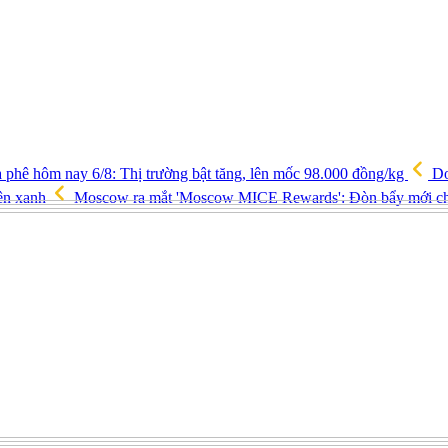
 phê hôm nay 6/8: Thị trường bật tăng, lên mốc 98.000 đồng/kg
Do
yên xanh
Moscow ra mắt 'Moscow MICE Rewards': Đòn bẩy mới cho