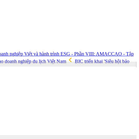
anh nghiệp Việt và hành trình ESG - Phần VIII: AMACCAO - Tập
 doanh nghiệp du lịch Việt Nam
BIC triển khai 'Siêu hội bảo