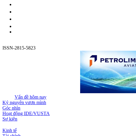
ISSN-2815-5823
Vấn đề hôm nay
Kỷ nguyên vươn mình
Góc nhìn
Hoạt động IDE/VUSTA
Sự kiện
Kinh tế
Tài chính