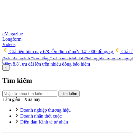
eMagazine
Longform
Videos
Giá tiêu hôm nay 6/8: Ổn định ở mức 141.000 đồng/kg
Giá cà
đoàn đa ngành “kín tiếng” và hành trình tái định nghĩa trong kỷ ngu
hiểm 8.8', ưu đãi lớn trên nhiều dòng bảo hiểm
×
Tìm kiếm
Tìm kiếm
Làm giàu - Xưa nay
Doanh nghiệp thương hiệu
Doanh nhân thời cuộc
Diễn đàn Kinh tế tư nhân