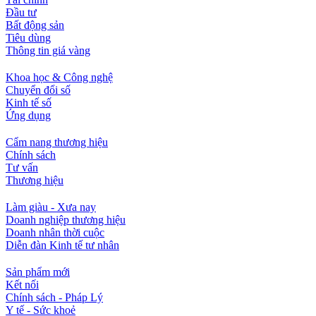
Đầu tư
Bất động sản
Tiêu dùng
Thông tin giá vàng
Khoa học & Công nghệ
Chuyển đổi số
Kinh tế số
Ứng dụng
Cẩm nang thương hiệu
Chính sách
Tư vấn
Thương hiệu
Làm giàu - Xưa nay
Doanh nghiệp thương hiệu
Doanh nhân thời cuộc
Diễn đàn Kinh tế tư nhân
Sản phẩm mới
Kết nối
Chính sách - Pháp Lý
Y tế - Sức khoẻ